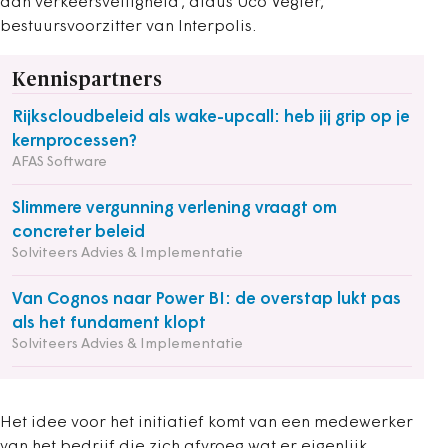
aan verkeersveiligheid’, aldus Uco Vegter,
bestuursvoorzitter van Interpolis.
Kennispartners
Rijkscloudbeleid als wake-upcall: heb jij grip op je
kernprocessen?
AFAS Software
Slimmere vergunning verlening vraagt om
concreter beleid
Solviteers Advies & Implementatie
Van Cognos naar Power BI: de overstap lukt pas
als het fundament klopt
Solviteers Advies & Implementatie
Het idee voor het initiatief komt van een medewerker
van het bedrijf die zich afvroeg wat er eigenlijk