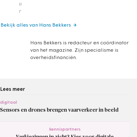
u
r
Bekijk alles van Hans Bekkers
Hans Bekkers is redacteur en coördinator
van het magazine. Zijn specialisme is
overheidsfinanciën.
Lees meer
digitaal
Sensors en drones brengen vaarverkeer in beeld
kennispartners
Verkiezingen in zicht? Kies voor digitale