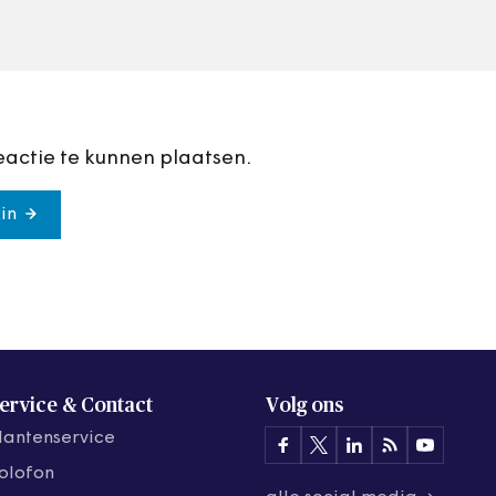
organiseert, krij
herontwerp.
eactie te kunnen plaatsen.
in
ervice & Contact
Volg ons
lantenservice
olofon