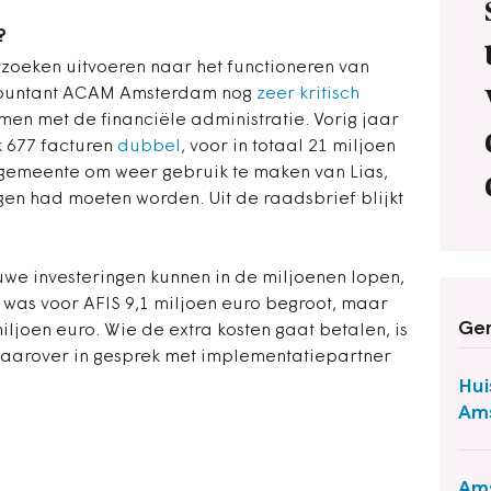
?
zoeken uitvoeren naar het functioneren van
ccountant ACAM Amsterdam nog
zeer kritisch
n met de financiële administratie. Vorig jaar
 677 facturen
dubbel
, voor in totaal 21 miljoen
emeente om weer gebruik te maken van Lias,
gen had moeten worden. Uit de raadsbrief blijkt
we investeringen kunnen in de miljoenen lopen,
k was voor AFIS 9,1 miljoen euro begroot, maar
Ger
miljoen euro. Wie de extra kosten gaat betalen, is
daarover in gesprek met implementatiepartner
Hui
Ams
Ams