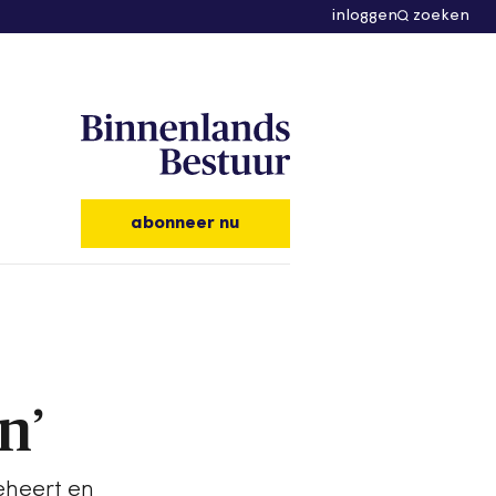
inloggen
zoeken
abonneer nu
n’
eheert en