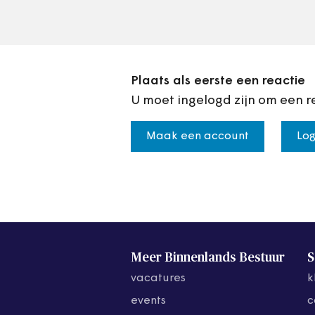
ogenschijnlijk onschuldige
content.
Plaats als eerste een reactie
U moet ingelogd zijn om een r
Maak een account
Log
Meer Binnenlands Bestuur
S
vacatures
k
events
c