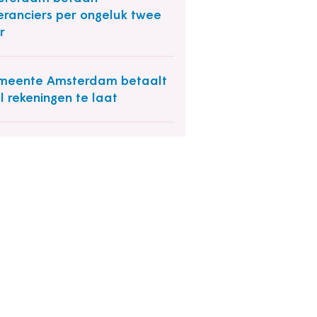
eranciers per ongeluk twee
r
meente Amsterdam betaalt
l rekeningen te laat