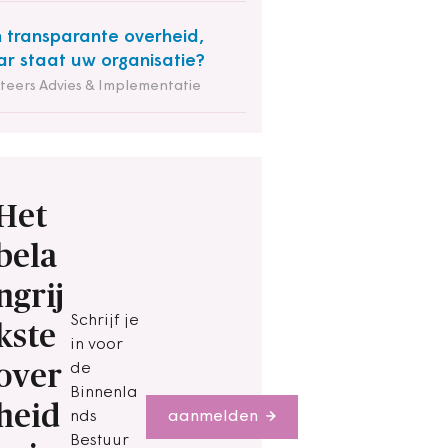
 transparante overheid,
r staat uw organisatie?
iteers Advies & Implementatie
Het
bela
ngrij
Schrijf je
kste
in voor
over
de
Binnenla
heid
nds
aanmelden
Bestuur