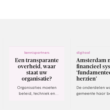
kennispartners
digitaal
Een transparante
Amsterdam 
overheid, waar
financieel s
staat uw
‘fundamente
organisatie?
herzien’
Organisaties moeten
De onderdelen 
beleid, techniek en
gemeente haar b
processen vernieuwen.
opstelt, projecte
financiële inform