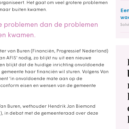
 organiseert. Het gaat om veel grotere problemen
 naar buiten kwamen.
Een
waa
re problemen dan de problemen
Solv
ten kwamen.
er van Buren (Financiën, Progressief Nederland)
n AFIS' nodig, zo blijkt nu uit een nieuwe
n blijkt dat de huidige inrichting onvoldoende
gemeente haar financiën wil sturen. Volgens Van
oment 'in onvoldoende mate aan op de
g conform eisen en wensen van de gemeente
an Buren, wethouder Hendrik Jan Biemond
d), in debat met de gemeenteraad over deze