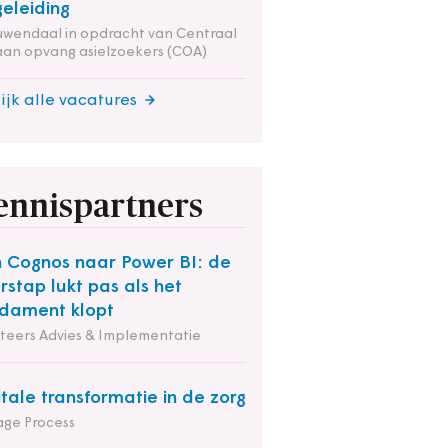
eleiding
wendaal in opdracht van Centraal
an opvang asielzoekers (COA)
ijk alle vacatures
ennispartners
 Cognos naar Power BI: de
rstap lukt pas als het
dament klopt
iteers Advies & Implementatie
itale transformatie in de zorg
ge Process