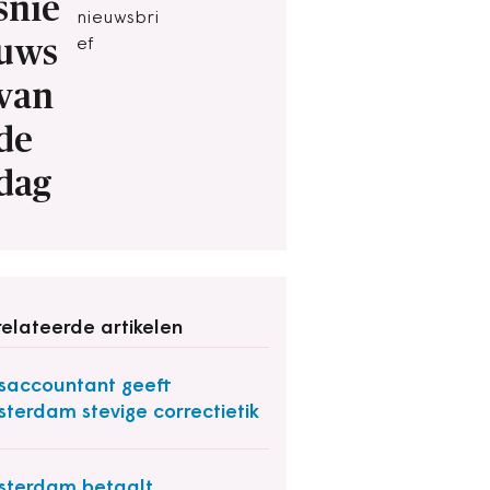
snie
nieuwsbri
uws
ef
van
de
dag
elateerde artikelen
saccountant geeft
terdam stevige correctietik
terdam betaalt