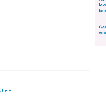
lev
kee
Ge
vee
ctie