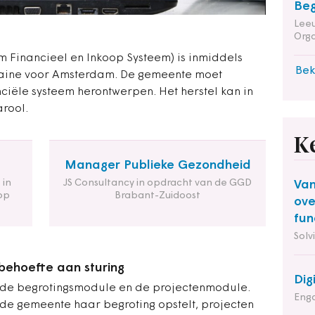
Beg
Leeu
Orga
 Financieel en Inkoop Systeem) is inmiddels
Bek
graine voor Amsterdam. De gemeente moet
ciële systeem herontwerpen. Het herstel kan in
arool.
K
Manager Publieke Gezondheid
 in
JS Consultancy in opdracht van de GGD
Van
op
Brabant-Zuidoost
ove
fun
Solv
behoefte aan sturing
Dig
 de begrotingsmodule en de projectenmodule.
Enga
de gemeente haar begroting opstelt, projecten