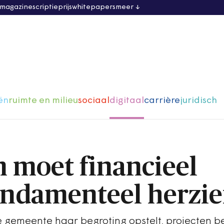
 magazine
scriptieprijs
whitepapers
meer
ën
ruimte en milieu
sociaal
digitaal
carrière
juridisch
 moet financieel
undamenteel herzie
gemeente haar begroting opstelt, projecten b