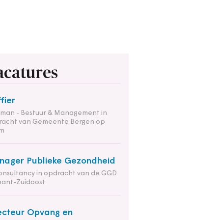
acatures
ffier
tman - Bestuur & Management in
racht van Gemeente Bergen op
m
ager Publieke Gezondheid
onsultancy in opdracht van de GGD
bant-Zuidoost
ecteur Opvang en