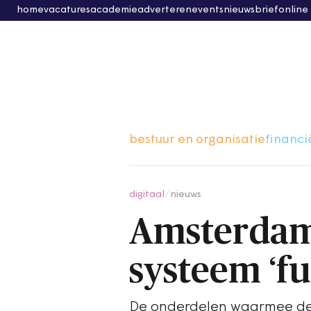
home
vacatures
academie
adverteren
events
nieuwsbrief
online
bestuur en organisatie
financi
digitaal
/
nieuws
Amsterdam
systeem ‘f
De onderdelen waarmee de 