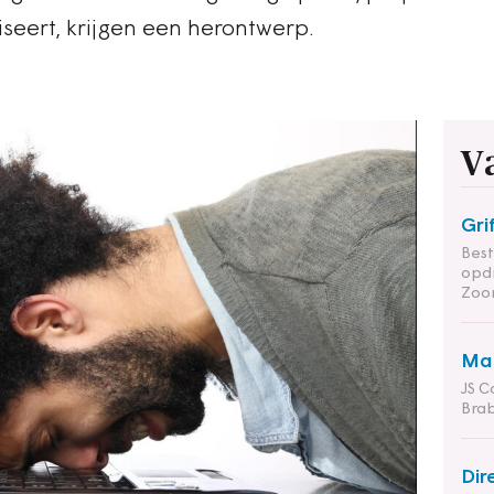
iseert, krijgen een herontwerp.
V
Gri
Bes
opd
Zoo
Man
JS C
Bra
Dir