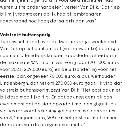
dat het geen lager salaris voor de directeuren had
weten uit te onderhandelen’, vertelt Van Dijk. ‘Dat riep
bij mij vraagtekens op. Ik heb bij ambtenaren
nagevraagd hoe hoog dat salaris dan was.’
Volstrekt buitensporig
Tijdens het debat over de kwestie vorige week stond
Van Dijk op het punt om dat (vertrouwelijke) bedrag te
noemen. Uiteindelijk konden raadsleden afleiden uit
de maximale WNT-norm van vorig jaar (201.000 euro,
voor 2021: 209.000 euro) en de uitzondering voor het
eerste jaar, ongeveer 70.000 euro, aldus wethouder
Lindenbergh, dat het om 270.000 euro gaat. ‘Ik vind dat
volstrekt buitensporig’, zegt Van Dijk. ‘Het past ook niet
bij deze moeilijke tijd. En dat ook nog eens bij een
evenement dat de stad opzadelt met een gigantisch
verlies (er wordt rekening gehouden met een verlies
van 8,4 miljoen euro, WB). En het past dus niet binnen
de kaders van de aangenomen motie.’