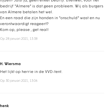
lijden? Juist ja, geen enkel bedrijf. Evenwel, voor het
bedrijf "Almere" is dat geen probleem. Wij als burgers
van Almere betalen het wel.
En een raad die zijn handen in "onschuld" wast en nu
verontwaardigt reageert?
Kom op, please , get real!
Op 28 januari 2021, 13:38
H. Wiersma
Het lijkt op herrie in de VVD-tent.
Op 30 januari 2021, 13:06
henk