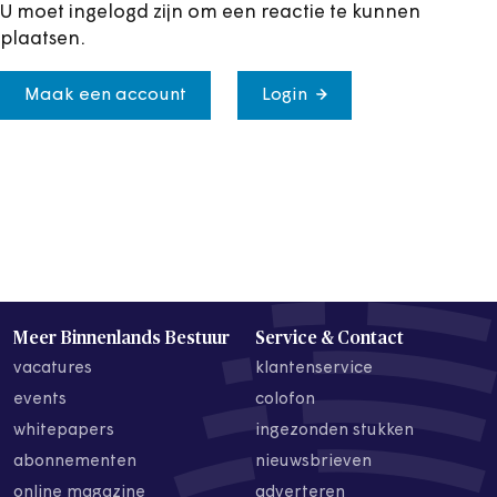
U moet ingelogd zijn om een reactie te kunnen
plaatsen.
Maak een account
Login
Meer Binnenlands Bestuur
Service & Contact
vacatures
klantenservice
events
colofon
whitepapers
ingezonden stukken
abonnementen
nieuwsbrieven
online magazine
adverteren