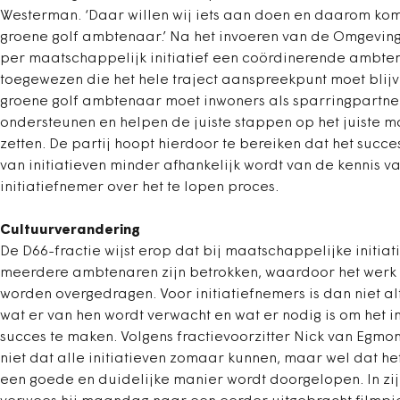
Westerman. ‘Daar willen wij iets aan doen en daarom ko
groene golf ambtenaar.’ Na het invoeren van de Omgevings
per maatschappelijk initiatief een coördinerende ambt
toegewezen die het hele traject aanspreekpunt moet blij
groene golf ambtenaar moet inwoners als sparringpartne
ondersteunen en helpen de juiste stappen op het juiste m
zetten. De partij hoopt hierdoor te bereiken dat het succ
van initiatieven minder afhankelijk wordt van de kennis v
initiatiefnemer over het te lopen proces.
Cultuurverandering
De D66-fractie wijst erop dat bij maatschappelijke initiat
meerdere ambtenaren zijn betrokken, waardoor het werk
worden overgedragen. Voor initiatiefnemers is dan niet alt
wat er van hen wordt verwacht en wat er nodig is om het ini
succes te maken. Volgens fractievoorzitter Nick van Egmon
niet dat alle initiatieven zomaar kunnen, maar wel dat he
een goede en duidelijke manier wordt doorgelopen. In zij