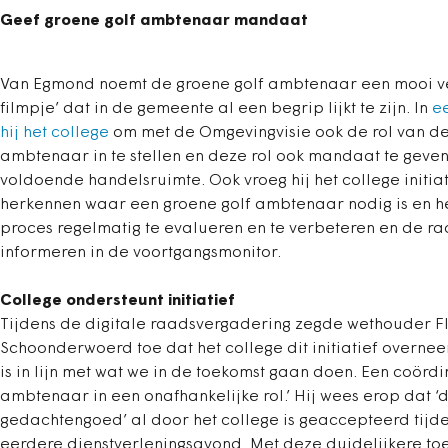
Geef groene golf ambtenaar mandaat
Van Egmond noemt de groene golf ambtenaar een mooi ve
filmpje’ dat in de gemeente al een begrip lijkt te zijn. In
e
hij het college
om met de Omgevingvisie ook de rol van de
ambtenaar in te stellen en deze rol ook mandaat te geve
voldoende handelsruimte. Ook vroeg hij het college initia
herkennen waar een groene golf ambtenaar nodig is en h
proces regelmatig te evalueren en te verbeteren en de ra
informeren in de voortgangsmonitor.
College ondersteunt initiatief
Tijdens de digitale raadsvergadering zegde wethouder Fl
Schoonderwoerd toe dat het college dit initiatief overneem
is in lijn met wat we in de toekomst gaan doen. Een coörd
ambtenaar in een onafhankelijke rol.’ Hij wees erop dat ‘d
gedachtengoed’ al door het college is geaccepteerd tijd
eerdere dienstverleningsavond. Met deze duidelijkere to