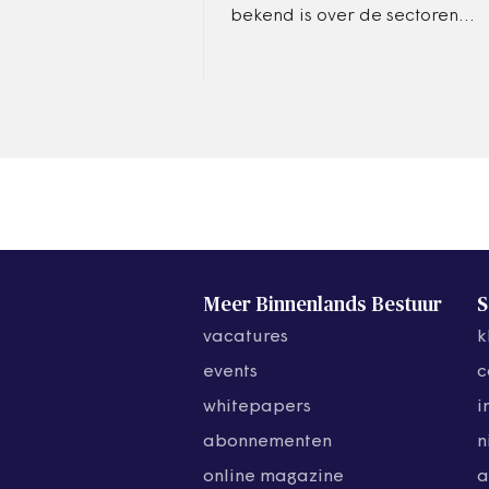
bekend is over de sectoren
waarin mensenhandel
plaatsvindt, verdwijnt het
zicht op de minderjarige
slachtoffers. Dat…
Meer Binnenlands Bestuur
S
vacatures
k
events
c
whitepapers
i
abonnementen
n
online magazine
a