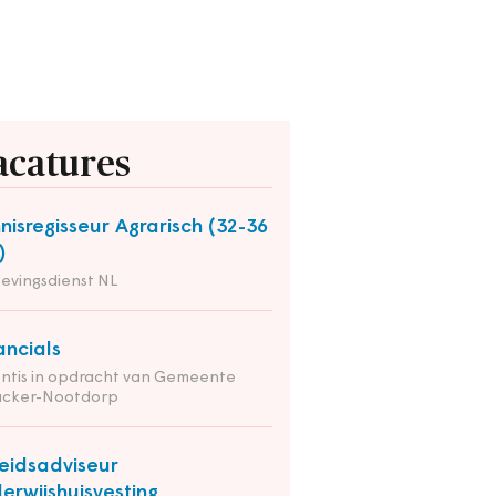
acatures
nisregisseur Agrarisch (32-36
)
evingsdienst NL
ancials
ntis in opdracht van Gemeente
nacker-Nootdorp
eidsadviseur
erwijshuisvesting