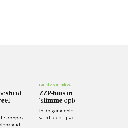
ruimte en milieu
ruimt
oosheid
ZZP-huis in Lochem
Bi
reel
‘slimme oplossing’
ent
zon
In de gemeente Lochem
wordt een rij woningen
n de aanpak
Same
gebouwd die uitsluitend
sloosheid
wink