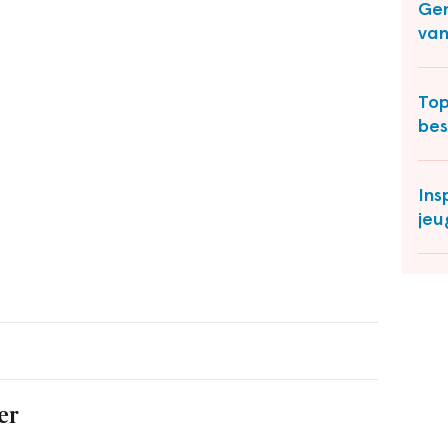
Gem
van
Top
bes
Ins
jeu
er