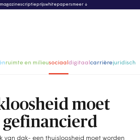
 magazine
scriptieprijs
whitepapers
meer
ën
ruimte en milieu
sociaal
digitaal
carrière
juridisch
kloosheid moet
l gefinancierd
k van dak- een thuisloosheid moet worden