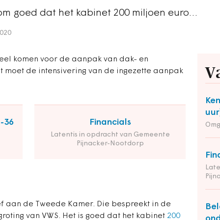
rom goed dat het kabinet 200 miljoen euro…
2020
teel komen voor de aanpak van dak- en
V
t moet de intensivering van de ingezette aanpak
Ken
uur
2-36
Financials
Omg
Latentis in opdracht van Gemeente
Pijnacker-Nootdorp
Fin
Late
Pij
ef aan de Tweede Kamer. Die bespreekt in de
Bel
oting van VWS. Het is goed dat het kabinet
200
ond