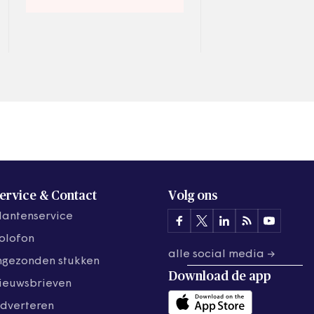
De nieuwste inzichten en
moet worden geïn
concrete voorbeelden
Het is daarom go
kabinet 200 milj
ervice & Contact
Volg ons
lantenservice
olofon
alle social media →
ngezonden stukken
Download de
app
ieuwsbrieven
dverteren