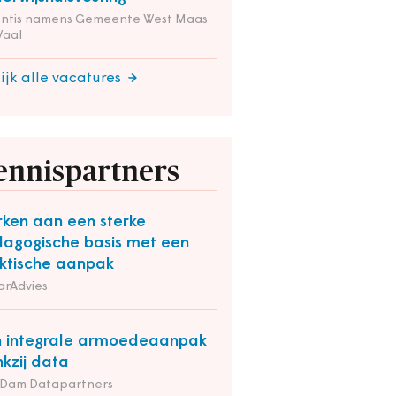
entis namens Gemeente West Maas
Waal
ijk alle vacatures
ennispartners
ken aan een sterke
agogische basis met een
ktische aanpak
arAdvies
 integrale armoedeaanpak
kzij data
 Dam Datapartners