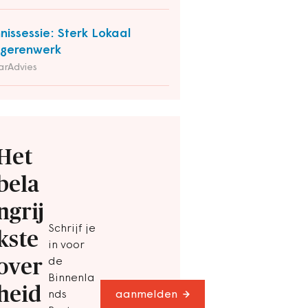
nissessie: Sterk Lokaal
gerenwerk
arAdvies
Het
bela
ngrij
Schrijf je
kste
in voor
over
de
Binnenla
heid
nds
aanmelden