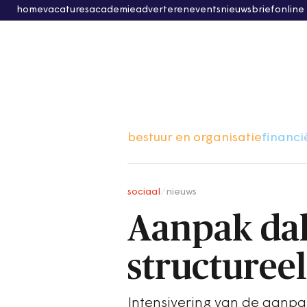
home
vacatures
academie
adverteren
events
nieuwsbrief
online
bestuur en organisatie
financi
sociaal
/
nieuws
Aanpak da
structuree
Intensivering van de aanpa