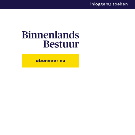
inloggen
zoeken
abonneer nu