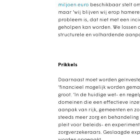
miljoen euro
beschikbaar stelt om
maar 'wij blijven wij erop hamer
probleem is, dat niet met een inc
geholpen kan worden. We lossen 
structurele en volhardende aanpa
Prikkels
Daarnaast moet worden geïnvesteer
‘financieel mogelijk worden gemaa
groot. ‘In de huidige wet- en regel
domeinen die een effectieve inzet
aanpak van rijk, gemeenten en zor
steeds meer zorg en behandeling i
pleit voor beleids- en experimen
zorgverzekeraars. Geslaagde exp