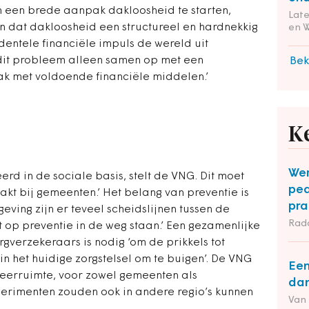
 een brede aanpak dakloosheid te starten,
Lat
en dat dakloosheid een structureel en hardnekkig
en 
identele financiële impuls de wereld uit
dit probleem alleen samen op met een
Bek
k met voldoende financiële middelen.’
K
Wer
d in de sociale basis, stelt de VNG. Dit moet
ped
kt bij gemeenten.’ Het belang van preventie is
pra
geving zijn er teveel scheidslijnen tussen de
Rad
 op preventie in de weg staan.’ Een gezamenlijke
gverzekeraars is nodig ‘om de prikkels tot
n het huidige zorgstelsel om te buigen’. De VNG
Een
teerruimte, voor zowel gemeenten als
dan
erimenten zouden ook in andere regio’s kunnen
Van