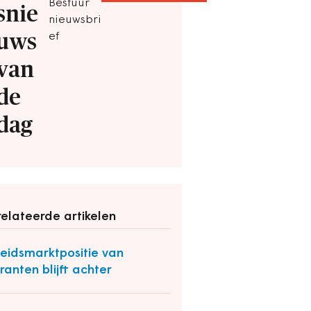
Bestuur
snie
nieuwsbri
uws
ef
van
de
dag
elateerde artikelen
eidsmarktpositie van
ranten blijft achter