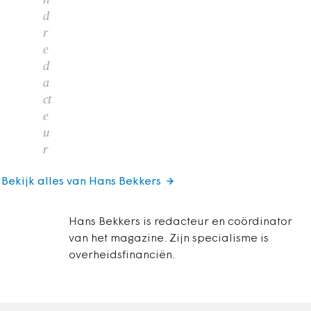
d
r
e
d
a
ct
e
u
r
Bekijk alles van Hans Bekkers
Hans Bekkers is redacteur en coördinator
van het magazine. Zijn specialisme is
overheidsfinanciën.