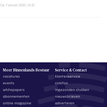
Op 7 januari 2020, 16:32
Meer Binnenlands Bestuur
Service & Contact
vacatures
klantenservice
events
colofon
whitepapers
ingezonden stukken
abonnementen
nieuwsbrieven
online magazine
adverteren