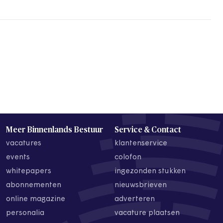
Meer Binnenlands Bestuur
Service & Contact
vacatures
klantenservice
events
colofon
whitepapers
ingezonden stukken
abonnementen
nieuwsbrieven
online magazine
adverteren
personalia
vacature plaatsen