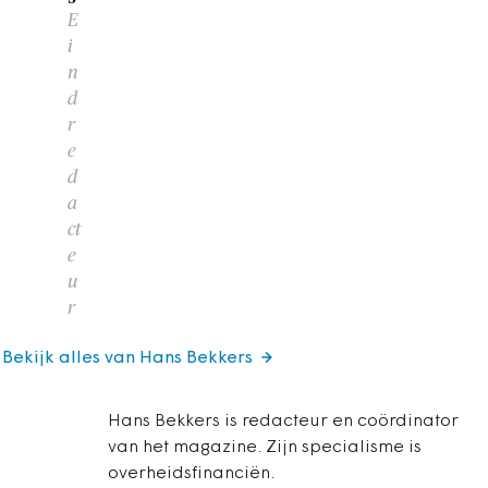
E
i
n
d
r
e
d
a
ct
e
u
r
Bekijk alles van Hans Bekkers
Hans Bekkers is redacteur en coördinator
van het magazine. Zijn specialisme is
overheidsfinanciën.