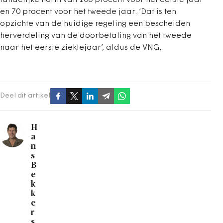
landelijke norm van 100 procent voor het eerste jaar
en 70 procent voor het tweede jaar. ‘Dat is ten
opzichte van de huidige regeling een bescheiden
herverdeling van de doorbetaling van het tweede
naar het eerste ziektejaar’, aldus de VNG.
Deel dit artikel
H
a
n
s
B
e
k
k
e
r
s