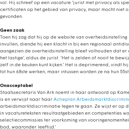
vol. Hij schreef op een vacature 'jurist met privacy als sp
certificaten op het gebied van privacy, maar mocht niet
gevonden.
Geen zaak
Toen hij zag dat hij op de website van overheidsinstellin
invullen, diende hij een klacht in bij een regionaal anti
aangezien de overheidsinstelling bleef volhouden dat er 
het lastige’, aldus de jurist. ‘Het is zelden of nooit te be
zelf in de keuken kunt kijken.’ Het is deprimerend, vindt h
tot hun 68ste werken, maar intussen worden ze na hun 55s
Onacceptabel
Staatssecretaris Van Ark noemt in haar antwoord op Kam
is en verwijst naar haar
Actieplan Arbeidsmarktdiscrimin
arbeidsmarktdiscriminatie tegen te gaan. Ze wijst er op da
in vacatureteksten resultaatgebieden en competenties 
selectiecommissies ter voorkoming van vooringenomenhei
bod, waaronder leeftijd.’