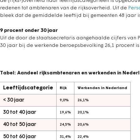
de (rijks-)overheid naar leeftijdscategorieën is opgebouw
redenen tot ambtenaren van de rijksoverheid. Uit de
Pers
bleek dat de gemiddelde leeftijd bij gemeenten 48 jaar is
9 procent onder 30 jaar
Uit de door de staatssecretaris aangehaalde cijfers van P
30 jaar bij de werkende beroepsbevolking 26,1 procent is e
Tabel:
Aandeel rijksambtenaren en werkenden in Nederla
Leeftijdscategorie
Rijk
Werkenden in Nederland
< 30 jaar
9,0%
26,1%
30 tot 40 jaar
19,6%
20,1%
40 tot 50 jaar
24,5%
20,6%
50 tot 60 jaar
31,4%
22,4%