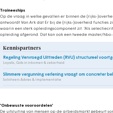
Traineeships
Op de vraag in welke gevallen er binnen de (rijks-)overhei
antwoordt Van Ark dat Er bij de (rijks-)overheid functies zi
waarin een sterk opleidingscomponent zit. ‘Als selectiec
opleiding afgerond. Dat kan ook een tweede master/hbo-op
Kennispartners
Regeling Vervroegd Uittreden (RVU) structureel voort
Loyalis, Gids in inkomen & zekerheid
Slimmere vergunning verlening vraagt om concreter be
Solviteers Advies & Implementatie
'Onbewuste vooroordelen'
De uitsluiting van mensen op de arbeidsmarkt gebeurt so