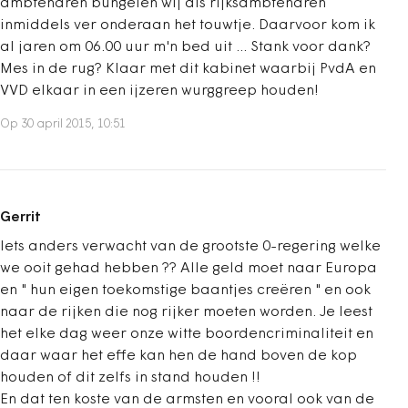
ambtenaren bungelen wij als rijksambtenaren
inmiddels ver onderaan het touwtje. Daarvoor kom ik
al jaren om 06.00 uur m'n bed uit ... Stank voor dank?
Mes in de rug? Klaar met dit kabinet waarbij PvdA en
VVD elkaar in een ijzeren wurggreep houden!
Op 30 april 2015, 10:51
Gerrit
Iets anders verwacht van de grootste 0-regering welke
we ooit gehad hebben ?? Alle geld moet naar Europa
en " hun eigen toekomstige baantjes creëren " en ook
naar de rijken die nog rijker moeten worden. Je leest
het elke dag weer onze witte boordencriminaliteit en
daar waar het effe kan hen de hand boven de kop
houden of dit zelfs in stand houden !!
En dat ten koste van de armsten en vooral ook van de