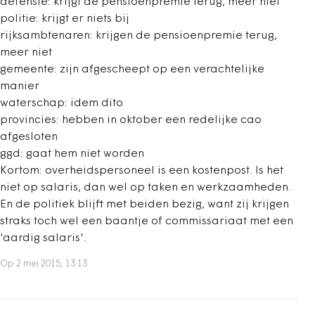
defensie: krijgt de pensioenpremie terug, meer niet
politie: krijgt er niets bij
rijksambtenaren: krijgen de pensioenpremie terug,
meer niet
gemeente: zijn afgescheept op een verachtelijke
manier
waterschap: idem dito
provincies: hebben in oktober een redelijke cao
afgesloten
ggd: gaat hem niet worden
Kortom: overheidspersoneel is een kostenpost. Is het
niet op salaris, dan wel op taken en werkzaamheden.
En de politiek blijft met beiden bezig, want zij krijgen
straks toch wel een baantje of commissariaat met een
'aardig salaris'.
Op 2 mei 2015, 13:13