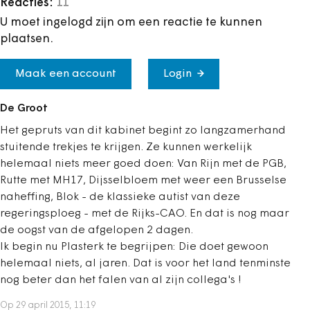
Reacties:
11
U moet ingelogd zijn om een reactie te kunnen
plaatsen.
Maak een account
Login
De Groot
Het gepruts van dit kabinet begint zo langzamerhand
stuitende trekjes te krijgen. Ze kunnen werkelijk
helemaal niets meer goed doen: Van Rijn met de PGB,
Rutte met MH17, Dijsselbloem met weer een Brusselse
naheffing, Blok - de klassieke autist van deze
regeringsploeg - met de Rijks-CAO. En dat is nog maar
de oogst van de afgelopen 2 dagen.
Ik begin nu Plasterk te begrijpen: Die doet gewoon
helemaal niets, al jaren. Dat is voor het land tenminste
nog beter dan het falen van al zijn collega's !
Op 29 april 2015, 11:19