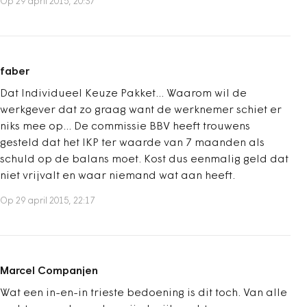
Op 29 april 2015, 20:37
faber
Dat Individueel Keuze Pakket... Waarom wil de
werkgever dat zo graag want de werknemer schiet er
niks mee op... De commissie BBV heeft trouwens
gesteld dat het IKP ter waarde van 7 maanden als
schuld op de balans moet. Kost dus eenmalig geld dat
niet vrijvalt en waar niemand wat aan heeft.
Op 29 april 2015, 22:17
Marcel Companjen
Wat een in-en-in trieste bedoening is dit toch. Van alle