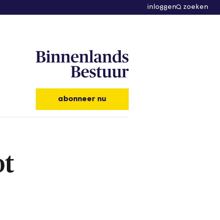
inloggen
zoeken
abonneer nu
ot