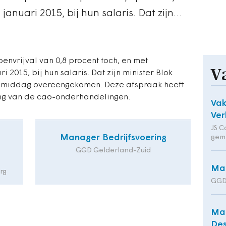
anuari 2015, bij hun salaris. Dat zijn…
envrijval van 0,8 procent toch, en met
V
 2015, bij hun salaris. Dat zijn minister Blok
dagmiddag overeengekomen. Deze afspraak heeft
ing van de cao-onderhandelingen.
Va
Ver
JS C
Manager Bedrijfsvoering
gem
GGD Gelderland-Zuid
Man
rg
GGD
Man
Des