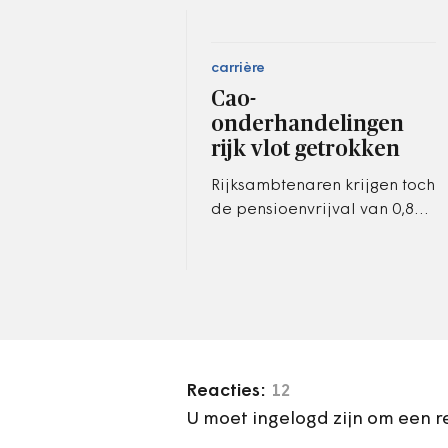
carrière
Cao-
onderhandelingen
rijk vlot getrokken
Rijksambtenaren krijgen toch
de pensioenvrijval van 0,8
procent, en met
terugwerkende kracht per 1
januari 2015, bij hun salaris.
Dat zijn…
Reacties:
12
U moet ingelogd zijn om een r