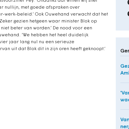
voorzitter Fey. ‘Ondanks dat willen wij snel
ar nullijn, met goede afspraken over
ar-werk-beleid.’ Ook Ouwehand verwacht dat het
 Zeker gezien hetgeen waar minister Blok op
 niet beter van worden.’ De nood voor een
uwehand. ‘We hebben het heel duidelijk
ier jaar lang nul nu een serieuze
rvan uit dat Blok dit in zijn oren heeft geknoopt.’
Ger
Gez
Am
'Va
waa
Van
ner