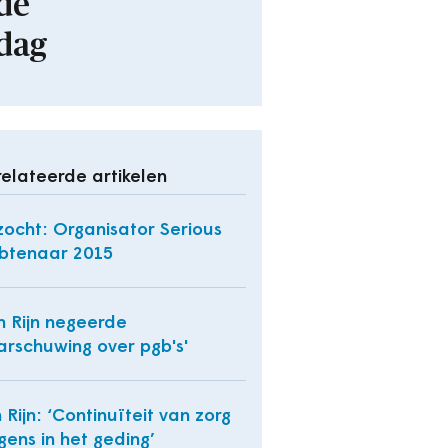
de
dag
elateerde artikelen
ocht: Organisator Serious
btenaar 2015
n Rijn negeerde
rschuwing over pgb's'
 Rijn: ‘Continuïteit van zorg
gens in het geding’