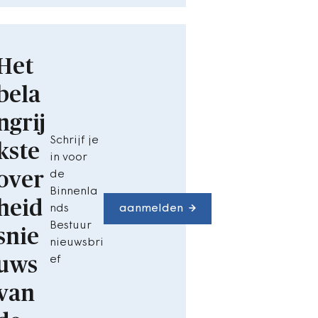
Het
bela
ngrij
Schrijf je
kste
in voor
over
de
Binnenla
heid
nds
aanmelden
Bestuur
snie
nieuwsbri
uws
ef
van