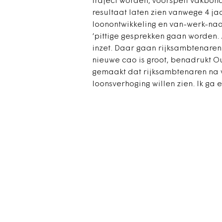
traject worden, voorspelt vakbonds
resultaat laten zien vanwege 4 ja
loonontwikkeling en van-werk-na
‘pittige gesprekken gaan worden.
inzet. Daar gaan rijksambtenaren
nieuwe cao is groot, benadrukt O
gemaakt dat rijksambtenaren na v
loonsverhoging willen zien. Ik ga e