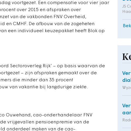
dag voortgezet. Een compensatie voor vier jaar
JS C
 procent over 2015 en afspraken over
Haa
inzet van de vakbonden FNV Overheid,
d en CMHF. De afbouw van de zogeheten
Bek
 van een individueel keuzepakket heeft Blok op
K
koord Sectoroverleg Rijk’ – op basis waarvan de
rtgezet – zijn afspraken gemaakt over de
Ver
mers die minder dan 35 procent
dia
uw van vakantie bij langdurige ziekte.
Wyz
Ver
aan
 Marco Ouwehand, cao-onderhandelaar FNV
Rad
 de vrijgevallen pensioenpremie van de
geld onderdeel maken van de cao-