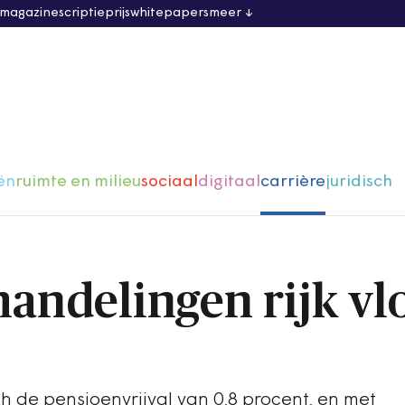
 magazine
scriptieprijs
whitepapers
meer
ën
ruimte en milieu
sociaal
digitaal
carrière
juridisch
andelingen rijk vl
h de pensioenvrijval van 0,8 procent, en met