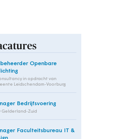
acatures
kbeheerder Openbare
lichting
onsultancy in opdracht van
eente Leidschendam-Voorburg
ager Bedrijfsvoering
 Gelderland-Zuid
ager Faculteitsbureau IT &
ign