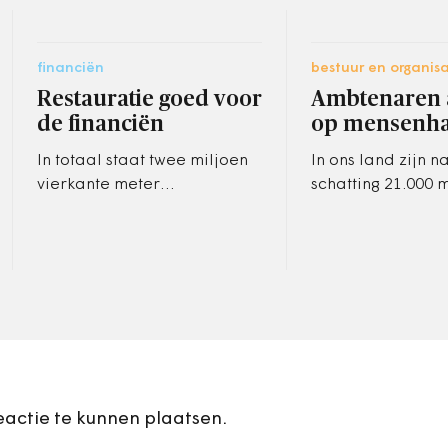
financiën
bestuur en organisa
Restauratie goed voor
Ambtenaren a
de financiën
op mensenh
In totaal staat twee miljoen
In ons land zijn n
vierkante meter
schatting 21.000 
monumentenoppervlakte
slachtoffer van
leeg. Het onderzoek laat
arbeidsuitbuiting
zien dat investeren in
hetzelfde is als
herbestemming of…
mensenhandel. A
leren komend…
eactie te kunnen plaatsen.