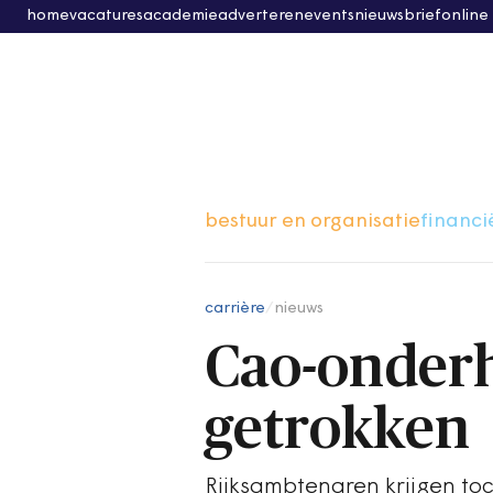
home
vacatures
academie
adverteren
events
nieuwsbrief
online
bestuur en organisatie
financi
carrière
/
nieuws
Cao-onderh
getrokken
Rijksambtenaren krijgen toc