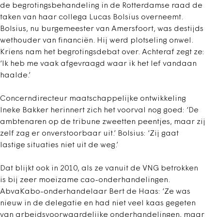
de begrotingsbehandeling in de Rotterdamse raad de
taken van haar collega Lucas Bolsius overneemt.
Bolsius, nu burgemeester van Amersfoort, was destijds
wethouder van financiën. Hij werd plotseling onwel.
Kriens nam het begrotingsdebat over. Achteraf zegt ze:
‘Ik heb me vaak afgevraagd waar ik het lef vandaan
haalde.’
Concerndirecteur maatschappelijke ontwikkeling
Ineke Bakker herinnert zich het voorval nog goed: ‘De
ambtenaren op de tribune zweetten peentjes, maar zij
zelf zag er onverstoorbaar uit.’ Bolsius: ‘Zij gaat
lastige situaties niet uit de weg.’
Dat blijkt ook in 2010, als ze vanuit de VNG betrokken
is bij zeer moeizame cao-onderhandelingen.
AbvaKabo-onderhandelaar Bert de Haas: ‘Ze was
nieuw in de delegatie en had niet veel kaas gegeten
van arbeidsvoorwaardelijke onderhandelingen, maar