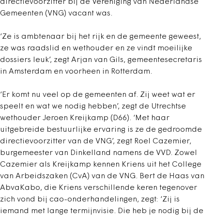
directievoorzitter bij de Vereniging van Nederlandse
Gemeenten (VNG) vacant was.
‘Ze is ambtenaar bij het rijk en de gemeente geweest,
ze was raadslid en wethouder en ze vindt moeilijke
dossiers leuk’, zegt Arjan van Gils, gemeente­secretaris
in Amsterdam en voorheen in Rotterdam.
‘Er komt nu veel op de gemeenten af. Zij weet wat er
speelt en wat we nodig hebben’, zegt de Utrechtse
wethouder Jeroen Kreijkamp (D66). ‘Met haar
uitgebreide bestuurlijke ervaring is ze de gedroomde
directievoorzitter van de VNG’, zegt Roel Cazemier,
burgemeester van Dinkelland namens de VVD. Zowel
Cazemier als Kreijkamp kennen Kriens uit het College
van Arbeidszaken (CvA) van de VNG. Bert de Haas van
Abva­Kabo, die Kriens verschillende keren tegenover
zich vond bij cao-onderhandelingen, zegt: ‘Zij is
iemand met lange termijnvisie. Die heb je nodig bij de