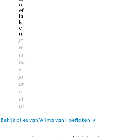
o
ef
la
k
e
n
fr
ee
la
nc
e
jo
ur
n
al
ist
Bekijk alles van Wilma van Hoeflaken