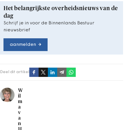
Het belangrijkste overheidsnieuws van de
dag
Schrijf je in voor de Binnenlands Bestuur
nieuwsbrief
aanmelden
Deel dit artikel
W
il
m
a
v
a
n
H