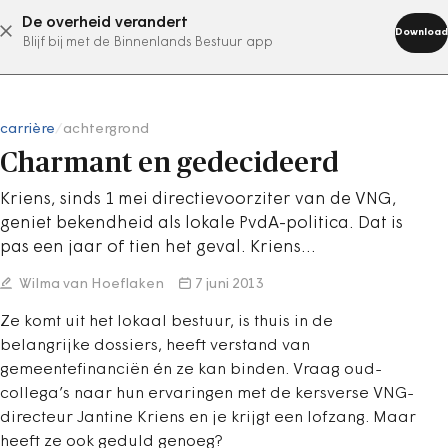
De overheid verandert
abonneer nu
Download
Blijf bij met de Binnenlands Bestuur app
carrière
/
achtergrond
Charmant en gedecideerd
Kriens, sinds 1 mei directievoorziter van de VNG,
geniet bekendheid als lokale PvdA-politica. Dat is
pas een jaar of tien het geval. Kriens…
Wilma van Hoeflaken
7 juni 2013
Ze komt uit het lokaal bestuur, is thuis in de
belangrijke dossiers, heeft verstand van
gemeentefinanciën én ze kan binden. Vraag oud-
collega’s naar hun ervaringen met de kersverse VNG-
directeur Jantine Kriens en je krijgt een lofzang. Maar
heeft ze ook geduld genoeg?