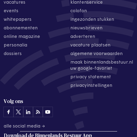
vacatures
klantenservice
events
colofon
whitepapers
ingezonden stukken
abonnementen
nieuwsbrieven
online magazine
adverteren
personalia
vacature plaatsen
dossiers
algemene voorwaarden
maak binnenlandsbestuur.nl
uw google-favoriet
privacy statement
privacyinstellingen
Volg ons
alle social media →
Download de
Binnenlands Bestuur App