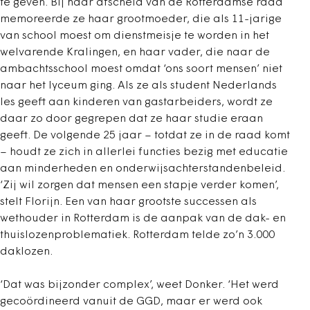
te geven. Bij haar afscheid van de Rotterdamse raad
memoreerde ze haar grootmoeder, die als 11-jarige
van school moest om dienstmeisje te worden in het
welvarende Kralingen, en haar vader, die naar de
ambachtsschool moest omdat ‘ons soort mensen’ niet
naar het lyceum ging. Als ze als student Nederlands
les geeft aan kinderen van gastarbeiders, wordt ze
daar zo door gegrepen dat ze haar studie eraan
geeft. De volgende 25 jaar – totdat ze in de raad komt
– houdt ze zich in allerlei functies bezig met educatie
aan minderheden en onderwijsachterstandenbeleid.
‘Zij wil zorgen dat mensen een stapje verder komen’,
stelt Florijn. Een van haar grootste successen als
wethouder in Rotterdam is de aanpak van de dak- en
thuislozenproblematiek. Rotterdam telde zo’n 3.000
daklozen.
‘Dat was bijzonder complex’, weet Donker. ‘Het werd
gecoördineerd vanuit de GGD, maar er werd ook