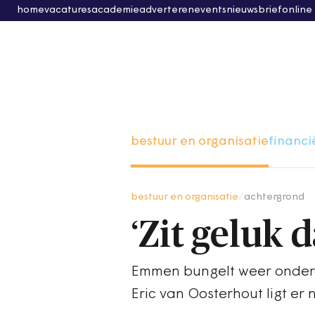
home
vacatures
academie
adverteren
events
nieuwsbrief
online
bestuur en organisatie
financi
bestuur en organisatie
/
achtergrond
‘Zit geluk 
Emmen bungelt weer ondera
Eric van Oosterhout ligt er 