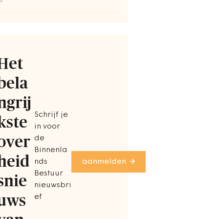
S
Het
bela
ngrij
Schrijf je
kste
in voor
over
de
Binnenla
heid
nds
aanmelden
Bestuur
snie
nieuwsbri
uws
ef