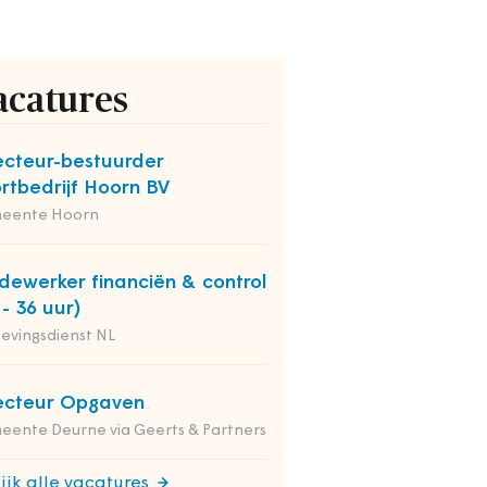
acatures
ecteur-bestuurder
rtbedrijf Hoorn BV
eente Hoorn
ewerker financiën & control
 - 36 uur)
evingsdienst NL
ecteur Opgaven
ente Deurne via Geerts & Partners
ijk alle vacatures