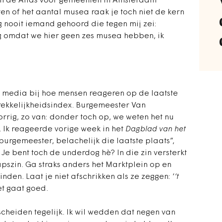
van de Atlas voor gemeenten in Amsterdam
en of het aantal musea raak je toch niet de kern
g nooit iemand gehoord die tegen mij zei:
g omdat we hier geen zes musea hebben, ik
 media bij hoe mensen reageren op de laatste
ekkelijkheidsindex. Burgemeester Van
orrig, zo van: donder toch op, we weten het nu
. Ik reageerde vorige week in het
Dagblad van het
burgemeester, belachelijk die laatste plaats”,
Je bent toch de underdog hè? In die zin versterkt
pszin. Ga straks anders het Marktplein op en
nden. Laat je niet afschrikken als ze zeggen: ‘
‘t
et gaat goed.
bescheiden tegelijk. Ik wil wedden dat negen van