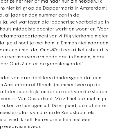
dat ze het hier prima naar hun zin hebben. Ik
s niet krijgt op de Dappermarkt in Amsterdam.’
ad, al jaar en dag nummer één in de
 ja, wel wat tegen die ‘poenerige voetbalclub in
rhouts middelste dochter werkt en woont er. ‘Voor
eekamerappartement van vijftig vierkante meter
dat geld hoef je met hem in Emmen niet naar een
 denk nou niet dat Oud-West een rijkeluisbuurt is.
remere vormen van armoede dan in Emmen, maar
door Oud-Zuid en de grachtengordel.’
 vader van drie dochters dondersgoed dat een
e in Amsterdam of Utrecht (nummer twee op de
jaar later neerstrijkt onder de rook van die steden.
eer is. Van Oosterhout: ‘Zo zit het ook met mijn
kijken ze hun ogen uit. De vrijheid, de natuur en
eestersalaris vind ik in de Randstad niets
ers, vind ik zelf. Een enorme tuin met een
p eredivisieniveau.’