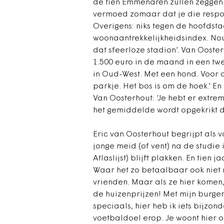
de tien Emmenaren zullen zeggen 
vermoed zomaar dat je die respon
Overigens: niks tegen de hoofdst
woonaantrekkelijkheidsindex. Nou
dat sfeerloze stadion’. Van Ooste
1.500 euro in de maand in een tw
in Oud-West. Met een hond. Voor 
parkje. Het bos is om de hoek.’ En
Van Oosterhout: ‘Je hebt er ext
het gemiddelde wordt opgekrikt 
Eric van Oosterhout begrijpt als
jonge meid (of vent) na de studi
Atlaslijst) blijft plakken. En tien 
Waar het zo betaalbaar ook niet m
vrienden. Maar als ze hier komen, 
de huizenprijzen! Met mijn burgem
speciaals, hier heb ik iets bijzond
voetbaldoel erop. Je woont hier o