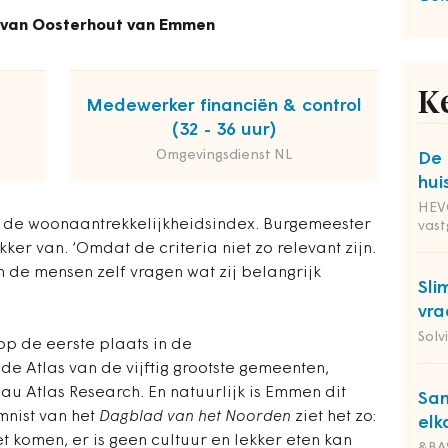
c van Oosterhout van Emmen
K
Medewerker financiën & control
(32 - 36 uur)
Omgevingsdienst NL
De 
hui
HEVO
de woonaantrekkelijkheidsindex. Burgemeester
vas
kker van. ‘Omdat de criteria niet zo relevant zijn.
 de mensen zelf vragen wat zij belangrijk
Sli
vra
Solv
op de eerste plaats in de
e Atlas van de vijftig grootste gemeenten,
u Atlas Research. En natuurlijk is Emmen dit
Sam
mnist van het
Dagblad van het Noorden
ziet het zo:
elk
niet komen, er is geen cultuur en lekker eten kan