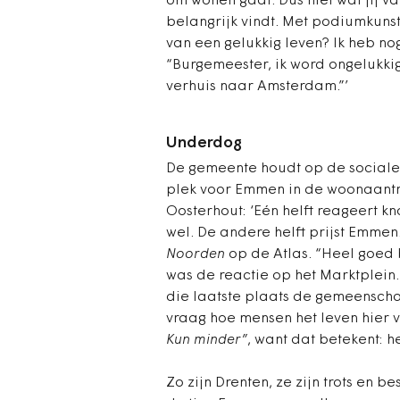
om wonen gaat. Dus niet wat jij 
belangrijk vindt. Met podiumkunst
van een gelukkig leven? Ik heb no
“Burgemeester, ik word ongelukki
verhuis naar Amsterdam.”’
Underdog
De gemeente houdt op de sociale
plek voor Emmen in de woonaantr
Oosterhout: ‘Eén helft reageert kn
wel. De andere helft prijst Emmen
Noorden
op de Atlas. “Heel goed 
was de reactie op het Marktplein. 
die laatste plaats de gemeenscha
vraag hoe mensen het leven hier vi
Kun minder”
, want dat betekent: h
Zo zijn Drenten, ze zijn trots en 