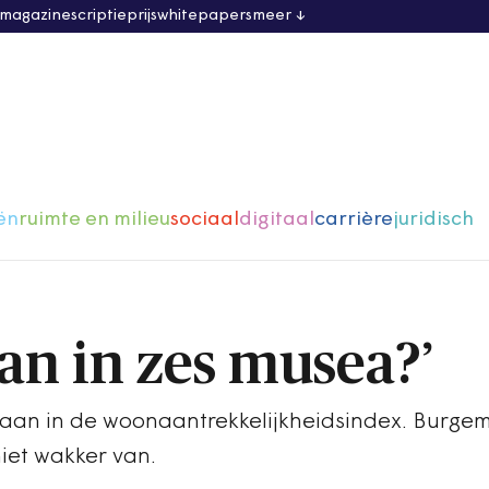
 magazine
scriptieprijs
whitepapers
meer
ën
ruimte en milieu
sociaal
digitaal
carrière
juridisch
dan in zes musea?’
an in de woonaantrekkelijkheidsindex. Burge
niet wakker van.