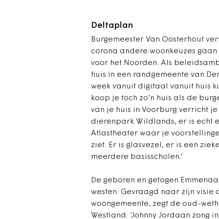
Deltaplan
Burgemeester Van Oosterhout ver
corona andere woonkeuzes gaan m
voor het Noorden. Als beleidsamb
huis in een randgemeente van Den
week vanuit digitaal vanuit huis 
koop je toch zo’n huis als de b
van je huis in Voorburg verricht j
dierenpark Wildlands, er is echt e
Atlastheater waar je voorstellinge
ziet. Er is glasvezel, er is een zi
meerdere basisscholen.’
De geboren en getogen Emmenaar 
westen. Gevraagd naar zíjn visie 
woongemeente, zegt de oud-weth
Westland: ‘Johnny Jordaan zong i