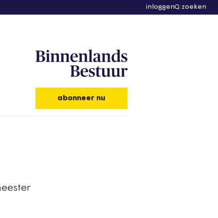
inloggen
zoeken
abonneer nu
meester