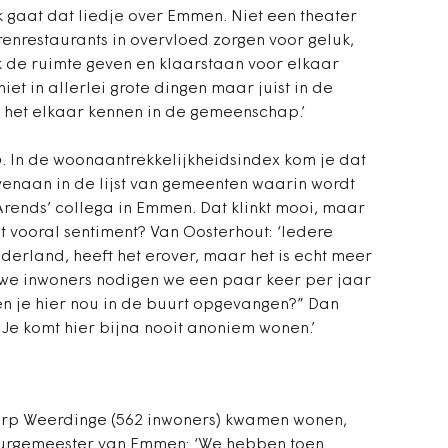
ijk gaat dat liedje over Emmen. Niet een theater
renrestaurants in overvloed zorgen voor geluk,
jk de ruimte geven en klaarstaan voor elkaar
iet in allerlei grote dingen maar juist in de
het elkaar kennen in de gemeenschap.’
p
. In de woonaantrekkelijkheidsindex kom je dat
venaan in de lijst van gemeenten waarin wordt
rends’ collega in Emmen. Dat klinkt mooi, maar
 vooral sentiment? Van Oosterhout: ‘Iedere
derland, heeft het erover, maar het is echt meer
uwe inwoners nodigen we een paar keer per jaar
ben je hier nou in de buurt opgevangen?” Dan
Je komt hier bijna nooit anoniem wonen.’
dorp Weerdinge (562 inwoners) kwamen wonen,
urgemeester van Emmen: ‘We hebben toen