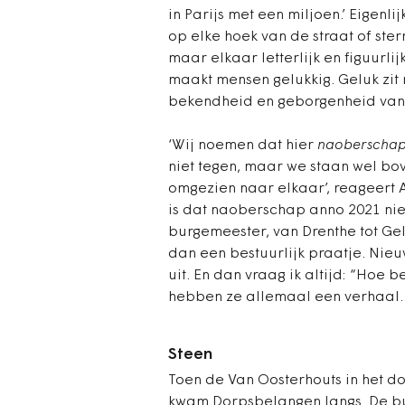
in Parijs met een miljoen.’ Eigenl
op elke hoek van de straat of ster
maar elkaar letterlijk en figuurli
maakt mensen gelukkig. Geluk zit n
bekendheid en geborgenheid van 
‘Wij noemen dat hier
naoberscha
niet tegen, maar we staan wel bo
omgezien naar elkaar’, reageert A
is dat naoberschap anno 2021 niet
burgemeester, van Drenthe tot Gel
dan een bestuurlijk praatje. Nie
uit. En dan vraag ik altijd: “Hoe 
hebben ze allemaal een verhaal. 
Steen
Toen de Van Oosterhouts in het 
kwam Dorpsbelangen langs. De b