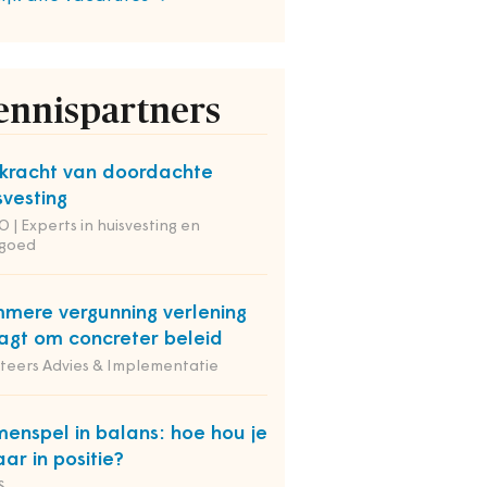
ennispartners
kracht van doordachte
svesting
 | Experts in huisvesting en
tgoed
mmere vergunning verlening
agt om concreter beleid
iteers Advies & Implementatie
enspel in balans: hoe hou je
aar in positie?