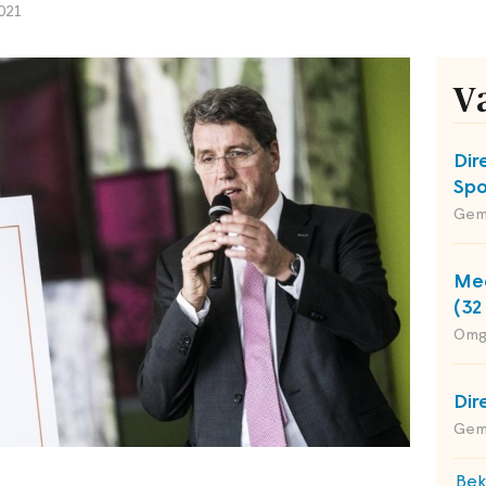
021
V
Dir
Spo
Gem
Med
(32
Omg
Dir
Geme
Bek