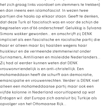
het zich graag links voordoet om stemmers te trekken)
en dan ineens een islamofascist. In wezen twee
partijen die haaks op elkaar staan. Geeft te denken,
dat deze Turk al fascistisch was en voor de schijn de
beginselen van d'66 onderschreef. Gelukkig is Sylvana
Simons wakker geworden... en omschrijft zij DENK
impliciet als een fascistische en racistische partij die
haar er alleen maar bij haalden wegens haar
huiskleur en de vermeende stemmenwinst onder
Surinamers, Antillianen en misleidde Nederlanders...
Zij had al eerder kunnen weten dat DENK
vrouwonvriendelijk is en anti-christellijk. Een
mohameddaan heeft de schurft aan democratie,
emancipatie en vrouwenrechten. Verder is DENK niet
alleen een mohameddaanse partij maar ook een
vijfde kolonne in Nederland vooruitlopend op wat
Erdogan wil: dat Europa zich aansluit bij Turkije als
opvolger van het Ottomaanse Rijk...