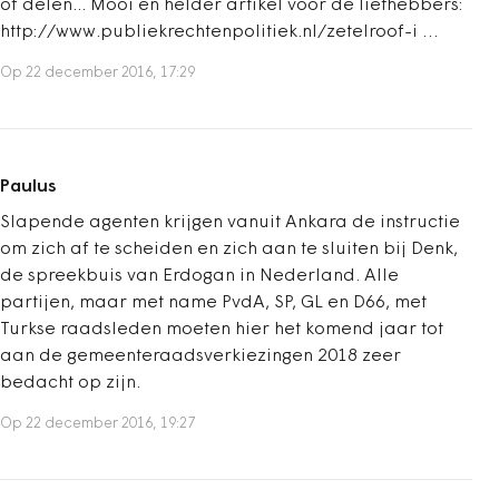
of delen... Mooi en helder artikel voor de liefhebbers:
http://www.publiekrechtenpolitiek.nl/zetelroof-i …
Op 22 december 2016, 17:29
Paulus
Slapende agenten krijgen vanuit Ankara de instructie
om zich af te scheiden en zich aan te sluiten bij Denk,
de spreekbuis van Erdogan in Nederland. Alle
partijen, maar met name PvdA, SP, GL en D66, met
Turkse raadsleden moeten hier het komend jaar tot
aan de gemeenteraadsverkiezingen 2018 zeer
bedacht op zijn.
Op 22 december 2016, 19:27