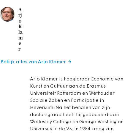
A
rj
o
K
la
m
e
r
Bekijk alles van Arjo Klamer
Arjo Klamer is hoogleraar Economie van
Kunst en Cultuur aan de Erasmus
Universiteit Rotterdam en Wethouder
Sociale Zaken en Participatie in
Hilversum. Na het behalen van zijn
doctorsgraad heeft hij gedoceerd aan
Wellesley College en George Washington
University in de VS. In 1984 kreeg zijn