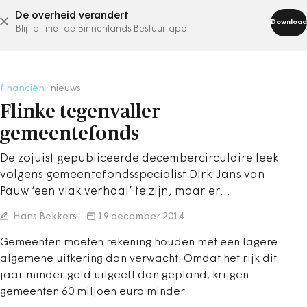
De overheid verandert
abonneer nu
Download
Blijf bij met de Binnenlands Bestuur app
financiën
/
nieuws
Flinke tegenvaller
gemeentefonds
De zojuist gepubliceerde decembercirculaire leek
volgens gemeentefondsspecialist Dirk Jans van
Pauw ‘een vlak verhaal’ te zijn, maar er…
Hans Bekkers
19 december 2014
Gemeenten moeten rekening houden met een lagere
algemene uitkering dan verwacht. Omdat het rijk dit
jaar minder geld uitgeeft dan gepland, krijgen
gemeenten 60 miljoen euro minder.