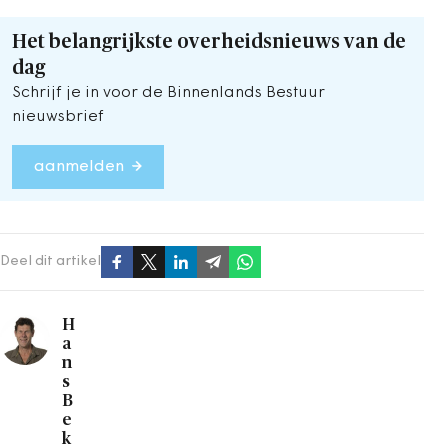
Het belangrijkste overheidsnieuws van de
dag
Schrijf je in voor de Binnenlands Bestuur
nieuwsbrief
aanmelden
Deel dit artikel
H
a
n
s
B
e
k