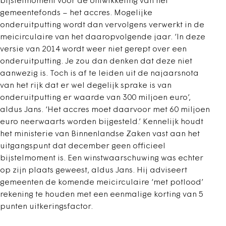
bijstelmoment voor de ontwikkeling van het
gemeentefonds – het accres. Mogelijke
onderuitputting wordt dan vervolgens verwerkt in de
meicirculaire van het daaropvolgende jaar. ‘In deze
versie van 2014 wordt weer niet gerept over een
onderuitputting. Je zou dan denken dat deze niet
aanwezig is. Toch is af te leiden uit de najaarsnota
van het rijk dat er wel degelijk sprake is van
onderuitputting er waarde van 300 miljoen euro’,
aldus Jans. ‘Het accres moet daarvoor met 60 miljoen
euro neerwaarts worden bijgesteld.’ Kennelijk houdt
het ministerie van Binnenlandse Zaken vast aan het
uitgangspunt dat december geen officieel
bijstelmoment is. Een winstwaarschuwing was echter
op zijn plaats geweest, aldus Jans. Hij adviseert
gemeenten de komende meicirculaire ‘met potlood’
rekening te houden met een eenmalige korting van 5
punten uitkeringsfactor.