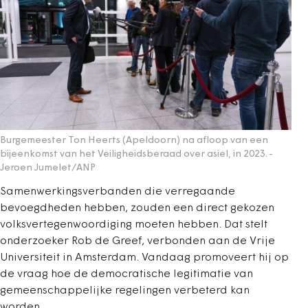
Burgemeester Ton Heerts (Apeldoorn) na afloop van een
bijeenkomst van het Veiligheidsberaad over asiel, in 2023.
-
Jeroen Jumelet/ANP
Samenwerkingsverbanden die verregaande
bevoegdheden hebben, zouden een direct gekozen
volksvertegenwoordiging moeten hebben. Dat stelt
onderzoeker Rob de Greef, verbonden aan de Vrije
Universiteit in Amsterdam. Vandaag promoveert hij op
de vraag hoe de democratische legitimatie van
gemeenschappelijke regelingen verbeterd kan
worden.