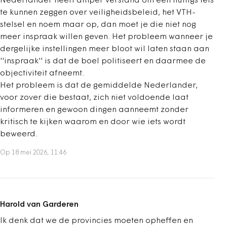
Nederlander heeft amper verstand om een nuttigs iets
te kunnen zeggen over veiligheidsbeleid, het VTH-
stelsel en noem maar op, dan moet je die niet nog
meer inspraak willen geven. Het probleem wanneer je
dergelijke instellingen meer bloot wil laten staan aan
''inspraak'' is dat de boel politiseert en daarmee de
objectiviteit afneemt.
Het probleem is dat de gemiddelde Nederlander,
voor zover die bestaat, zich niet voldoende laat
informeren en gewoon dingen aanneemt zonder
kritisch te kijken waarom en door wie iets wordt
beweerd.
Op 18 mei 2026, 11:46
Harold van Garderen
Ik denk dat we de provincies moeten opheffen en