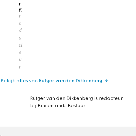
r
g
r
e
d
a
ct
e
u
r
Bekijk alles van Rutger van den Dikkenberg
Rutger van den Dikkenberg is redacteur
bij Binnenlands Bestuur.