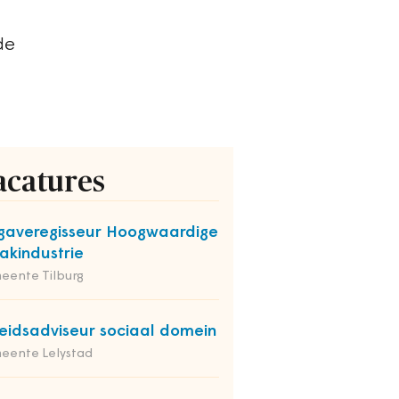
de
acatures
averegisseur Hoogwaardige
kindustrie
eente Tilburg
eidsadviseur sociaal domein
eente Lelystad