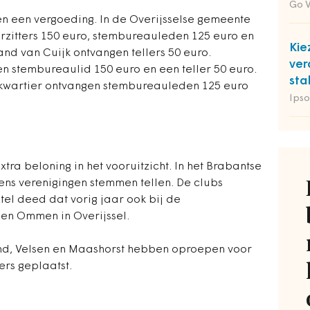
Go 
en een vergoeding. In de Overijsselse gemeente
rzitters 150 euro, stembureauleden 125 euro en
Kie
Land van Cuijk ontvangen tellers 50 euro.
ver
 stembureaulid 150 euro en een teller 50 euro.
sta
kwartier ontvangen stembureauleden 125 euro
Ipso
ra beloning in het vooruitzicht. In het Brabantse
ens verenigingen stemmen tellen. De clubs
xtel deed dat vorig jaar ook bij de
 en Ommen in Overijssel.
nd, Velsen en Maashorst hebben oproepen voor
rs geplaatst.