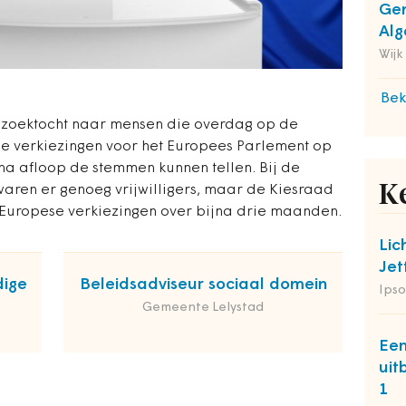
Gem
Alg
Wijk
Bek
zoektocht naar mensen die overdag op de
e verkiezingen voor het Europees Parlement op
na afloop de stemmen kunnen tellen. Bij de
K
ren er genoeg vrijwilligers, maar de Kiesraad
j Europese verkiezingen over bijna drie maanden.
Lic
Jet
dige
Beleidsadviseur sociaal domein
Ipso
Gemeente Lelystad
Een
uit
1