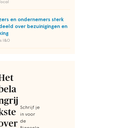
Vocal
zers en ondernemers sterk
deeld over bezuinigingen en
king
s I&O
Het
bela
ngrij
Schrijf je
kste
in voor
over
de