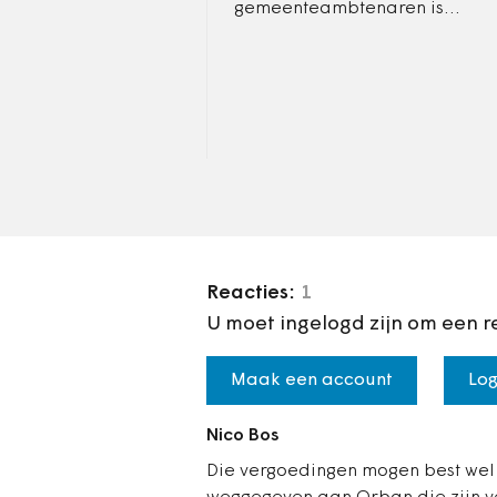
gemeenteambtenaren is
uitgeput na een werkdag.
Oplossing tegen al die
druppels die de emmer
doen overlopen, is: ‘nee’…
Reacties:
1
U moet ingelogd zijn om een r
Maak een account
Log
Nico Bos
Die vergoedingen mogen best wel wa