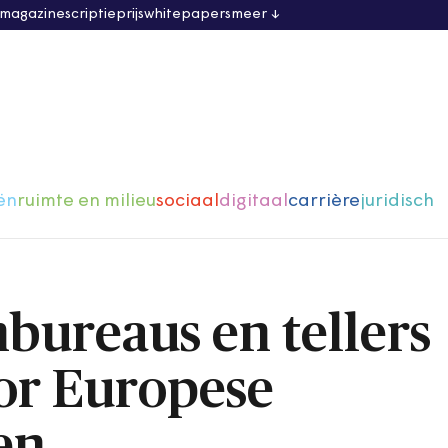
 magazine
scriptieprijs
whitepapers
meer
ën
ruimte en milieu
sociaal
digitaal
carrière
juridisch
bureaus en tellers
or Europese
en