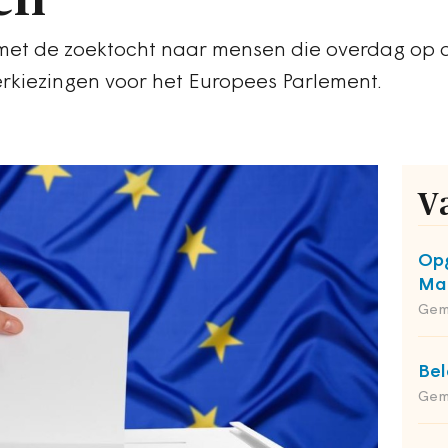
et de zoektocht naar mensen die overdag op 
erkiezingen voor het Europees Parlement.
V
Opg
Maa
Gem
Bel
Gem