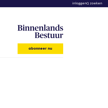
inloggen
zoeken
abonneer nu