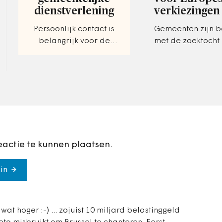
dienstverlening
verkiezingen
Persoonlijk contact is
Gemeenten zijn 
belangrijk voor de
met de zoektocht
Ommenaren.
mensen die over
stembureaus zitte
verkiezingen voor
Europees Parleme
eactie te kunnen plaatsen.
in
t hoger :-) ... zojuist 10 miljard belastinggeld