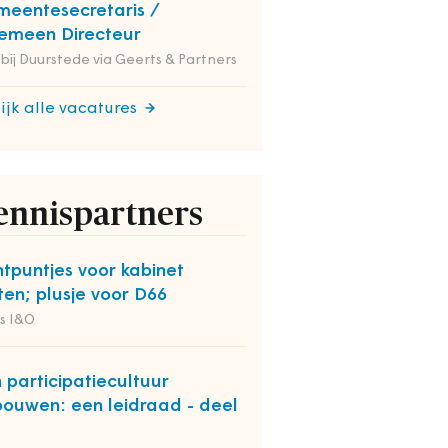
eentesecretaris /
emeen Directeur
 bij Duurstede via Geerts & Partners
ijk alle vacatures
ennispartners
htpuntjes voor kabinet
ten; plusje voor D66
s I&O
 participatiecultuur
bouwen: een leidraad - deel