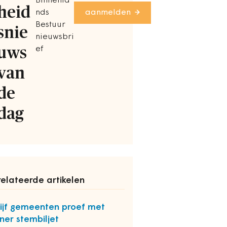
Binnenla
heid
nds
aanmelden
Bestuur
snie
nieuwsbri
uws
ef
van
de
dag
elateerde artikelen
vijf gemeenten proef met
iner stembiljet