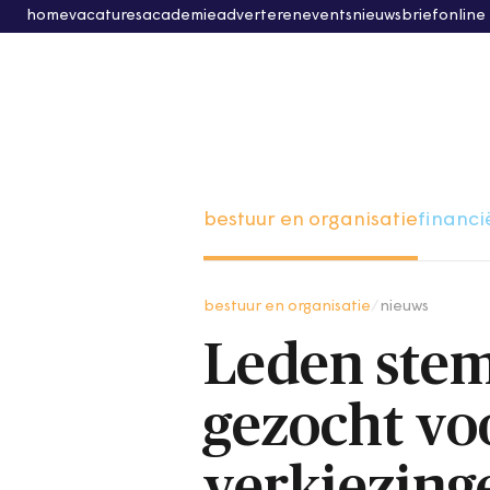
home
vacatures
academie
adverteren
events
nieuwsbrief
online
bestuur en organisatie
financi
bestuur en organisatie
/
nieuws
Leden stem
gezocht vo
verkiezing