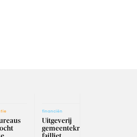
tie
financiën
jurid
ureaus
Uitgeverij
GL-
zocht
gemeentekranten
GL-
se
failliet
rec