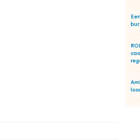
Een
bur
ROB
vaa
reg
Amb
loo