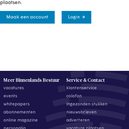
plaatsen.
Maak een account
Login
Meer Binnenlands Bestuur
Service & Contact
vacatures
klantenservice
events
colofon
whitepapers
ingezonden stukken
abonnementen
nieuwsbrieven
online magazine
adverteren
personalia
vacature plaatsen