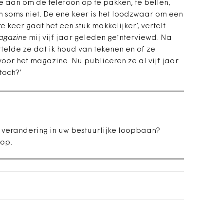
 aan om de telefoon op te pakken, te bellen,
en soms niet. De ene keer is het loodzwaar om een
 keer gaat het een stuk makkelijker’, vertelt
gazine
mij vijf jaar geleden geïnterviewd. Na
ertelde ze dat ik houd van tekenen en of ze
voor het magazine. Nu publiceren ze al vijf jaar
toch?’
e verandering in uw bestuurlijke loopbaan?
op.