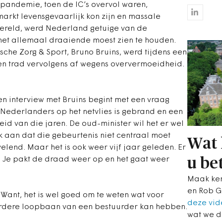
pandemie, toen de IC’s overvol waren,
rkt levensgevaarlijk kon zijn en massale
wereld, werd Nederland getuige van de
 het allemaal draaiende moest zien te houden.
che Zorg & Sport, Bruno Bruins, werd tijdens een
n trad vervolgens af wegens oververmoeidheid.
een interview met Bruins begint met een vraag
l Nederlanders op het netvlies is gebrand en een
eid van die jaren. De oud-minister wil het er wel
 aan dat die gebeurtenis niet centraal moet
Wat 
velend. Maar het is ook weer vijf jaar geleden. Er
u be
d. Je pakt de draad weer op en het gaat weer
Maak ken
en Rob Go
Want, het is wel goed om te weten wat voor
deze vid
erdere loopbaan van een bestuurder kan hebben.
wat we d