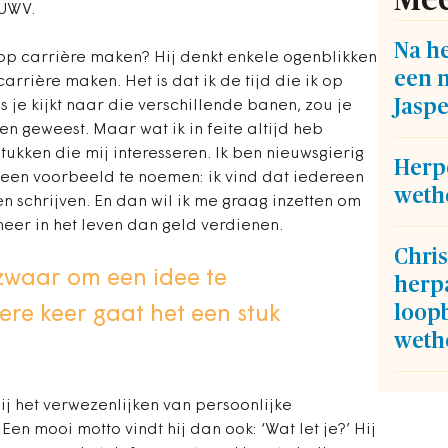
t UWV.
Na h
 op carrière maken? Hij denkt enkele ogenblikken
een 
arrière maken. Het is dat ik de tijd die ik op
Jasp
s je kijkt naar die verschillende banen, zou je
n geweest. Maar wat ik in feite altijd heb
tukken die mij interesseren. Ik ben nieuwsgierig
Herp
een voorbeeld te noemen: ik vind dat iedereen
weth
 schrijven. En dan wil ik me graag inzetten om
meer in het leven dan geld verdienen.
Chris
dzwaar om een idee te
herpa
loop
ere keer gaat het een stuk
weth
ij het verwezenlijken van persoonlijke
 Een mooi motto vindt hij dan ook: ‘Wat let je?’ Hij