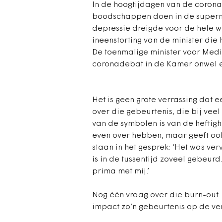
In de hoogtijdagen van de corona
boodschappen doen in de superma
depressie dreigde voor de hele 
ineenstorting van de minister die
De toenmalige minister voor Medis
coronadebat in de Kamer onwel e
Het is geen grote verrassing dat 
over die gebeurtenis, die bij vee
van de symbolen is van de heftigh
even over hebben, maar geeft ook
staan in het gesprek: ‘Het was ver
is in de tussentijd zoveel gebeur
prima met mij.’
Nog één vraag over die burn-out. 
impact zo’n gebeurtenis op de v