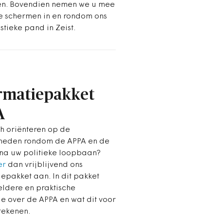
n. Bovendien nemen we u mee
e schermen in en rondom ons
stieke pand in Zeist.
rmatiepakket
A
ch oriënteren op de
heden rondom de APPA en de
na uw politieke loopbaan?
er
dan vrijblijvend ons
iepakket aan. In dit pakket
eldere en praktische
ie over de APPA en wat dit voor
tekenen.