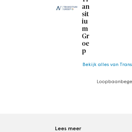
an
sit
iu
m
Gr
oe
p
Bekijk alles van Tran
Loopbaanbegele
Lees meer