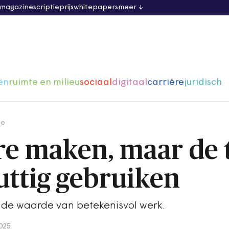
 magazine
scriptieprijs
whitepapers
meer
ën
ruimte en milieu
sociaal
digitaal
carrière
juridisch
ge
re maken, maar de t
uttig gebruiken
 de waarde van betekenisvol werk.
025