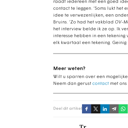
raadt iedereen met een goed idee
contact te leggen. ‘Soms lukt het 
idee te verwezenlijken, een andere
Bruins. ‘Zo had het vakblad
OV-Ma
het interview belde ik ze op. Ik v
interesse hebben in een tekening 
elk kwartaal een tekening. Geinig 
Meer weten?
Wilt u sparren over een mogelijk
Neem dan gerust
contact
met ons 
Deel dit artikel
Tr