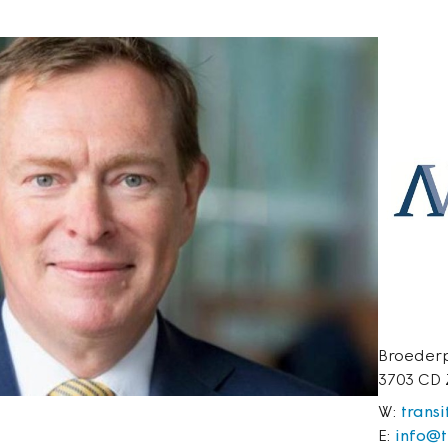
Broederp
3703 CD 
W:
trans
E:
info@t