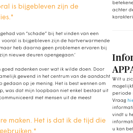
betekene
ral is bijgebleven zijn de
achter d
es."
karakteri
n gehad van “schade” bij het vinden van een
d vooral is bijgebleven zijn de hartverwarmende
, maar heb daarna geen problemen ervaren bij
zijn nieuwe deuren opengegaan.’
Info
APP
en goed nadenken over wat ik wilde doen. Door
 namelijk gewend in het centrum van de aandacht
Wilt u zi
ep gedaan op je mening. Het is best wennen om
mogelijk
lp, was dat mijn loopbaan niet enkel bestaat uit
periode 
 gecommuniceerd met mensen uit de meest
Vraag
hi
informat
vindt u h
e maken. Het is dat ik de tijd die
informat
u kan be
 gebruiken."