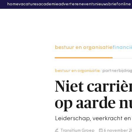
home
vacatures
academie
adverteren
events
nieuwsbrief
online
bestuur en organisatie
financi
bestuur en organisatie
/
partnerbijdra
Niet carriè
op aarde n
Leiderschap, veerkracht en
Transitium Groep
6 november 2