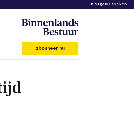
inloggen
zoeken
abonneer nu
ijd