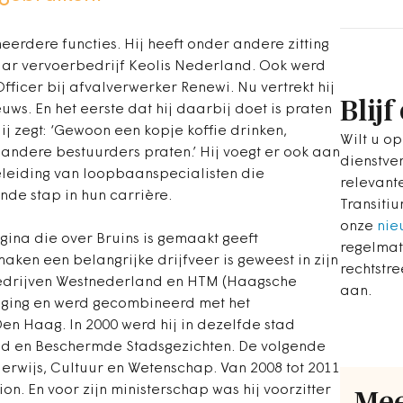
erdere functies. Hij heeft onder andere zitting
aar vervoerbedrijf Keolis Nederland. Ook werd
Officer bij afvalverwerker Renewi. Nu vertrekt hij
Blijf
euws. En het eerste dat hij daarbij doet is praten
ij zegt: ‘Gewoon een kopje koffie drinken,
Wilt u o
 andere bestuurders praten.’ Hij voegt er ook aan
dienstver
geleiding van loopbaanspecialisten die
relevant
nde stap in hun carrière.
Transiti
onze
nie
gina die over Bruins is gemaakt geeft
regelmat
aken een belangrijke drijfveer is geweest in zijn
rechtstr
bedrijven Westnederland en HTM (Haagsche
aan.
 ging en werd gecombineerd met het
n Haag. In 2000 werd hij in dezelfde stad
ad en Beschermde Stadsgezichten. De volgende
erwijs, Cultuur en Wetenschap. Van 2008 tot 2011
n. En voor zijn ministerschap was hij voorzitter
Mee