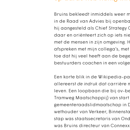
Bruins bekleedt inmiddels weer me
in de Raad van Advies bij openb
hij aangesteld als Chief Strategy 
daar en oriënteert zich op iets ni
met de mensen in zijn omgeving. H
afspreken met mijn collega’s, met
toe dat hij veel heeft aan de be
bestuurders coachen in een volge
Een korte blik in de Wikipedia-pa
allereerst
de indruk
dat carrière m
leven. Een loopbaan die bij ov-
Tramweg Maatschappij) van start
gemeenteraadslidmaatschap in De
wethouder van Verkeer, Binnenst
stap was staatssecretaris van Ond
was Bruins directeur van Connexxio