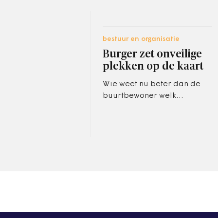
bestuur en organisatie
Burger zet onveilige
plekken op de kaart
Wie weet nu beter dan de
buurtbewoner welk
verkeerslicht meer gevaren
oplevert dan oplost, of welk
verkeersbord in de lente
achter…