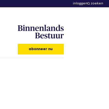
inloggen
zoeken
abonneer nu