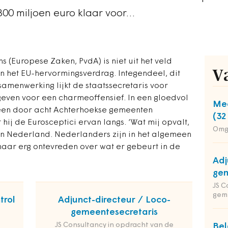
 800 miljoen euro klaar voor…
 (Europese Zaken, PvdA) is niet uit het veld
V
en het EU-hervormingsverdrag. Integendeel, dit
samenwerking lijkt de staatssecretaris voor
geven voor een charmeoffensief. In een gloedvol
Med
 een door acht Achterhoekse gemeenten
(32
hij de Eurosceptici ervan langs. ‘Wat mij opvalt,
Omg
 in Nederland. Nederlanders zijn in het algemeen
maar erg ontevreden over wat er gebeurt in de
Adj
gem
JS C
gem
trol
Adjunct-directeur / Loco-
gemeentesecretaris
JS Consultancy in opdracht van de
Bel