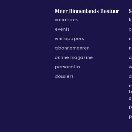
Meer Binnenlands Bestuur
S
vacatures
k
events
c
whitepapers
i
abonnementen
n
online magazine
a
personalia
v
dossiers
a
b
g
p
p