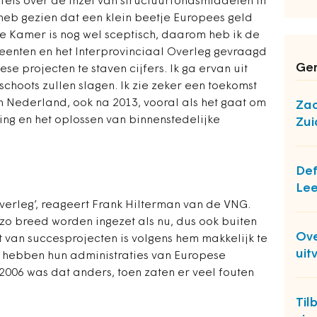
fels over de inzet van structuurfondsmiddelen in
heb gezien dat een klein beetje Europees geld
e Kamer is nog wel sceptisch, daarom heb ik de
enten en het Interprovinciaal Overleg gevraagd
Ger
e projecten te staven cijfers. Ik ga ervan uit
schoots zullen slagen. Ik zie zeker een toekomst
n Nederland, ook na 2013, vooral als het gaat om
Zac
g en het oplossen van binnenstedelijke
Zui
Def
Lee
verleg’, reageert Frank Hilterman van de VNG.
 zo breed worden ingezet als nu, dus ook buiten
Ove
jst van succesprojecten is volgens hem makkelijk te
uit
n hebben hun administraties van Europese
 2006 was dat anders, toen zaten er veel fouten
Til