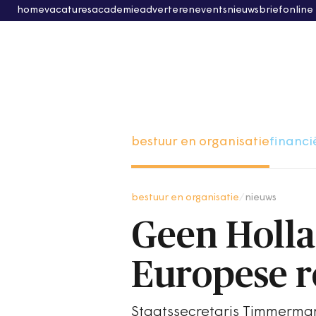
home
vacatures
academie
adverteren
events
nieuwsbrief
online
bestuur en organisatie
financi
bestuur en organisatie
/
nieuws
Geen Holla
Europese r
Staatssecretaris Timmermans