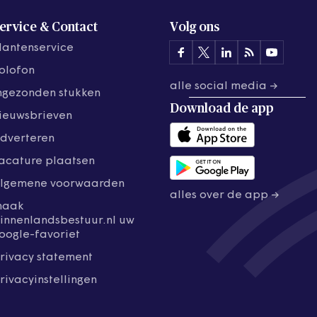
ervice & Contact
Volg ons
lantenservice
olofon
alle social media →
ngezonden stukken
Download de
app
ieuwsbrieven
dverteren
acature plaatsen
lgemene voorwaarden
alles over de app →
maak
innenlandsbestuur.nl uw
oogle-favoriet
rivacy statement
rivacyinstellingen