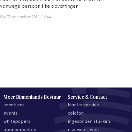
vanwege persoonlijke opvattingen.
Op 30 november 2021, 16:44
Meer Binnenlands Bestuur
Service & Contact
vacatures
klantenservice
events
colofon
whitepapers
ingezonden stukken
abonnementen
nieuwsbrieven