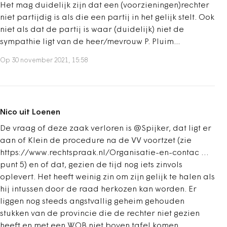
Het mag duidelijk zijn dat een (voorzieningen)rechter
niet partijdig is als die een partij in het gelijk stelt. Ook
niet als dat de partij is waar (duidelijk) niet de
sympathie ligt van de heer/mevrouw P. Pluim...
Op 30 november 2021, 15:58
Nico uit Loenen
De vraag of deze zaak verloren is @Spijker, dat ligt er
aan of Klein de procedure na de VV voortzet (zie
https://www.rechtspraak.nl/Organisatie-en-contac …
punt 5) en of dat, gezien de tijd nog iets zinvols
oplevert. Het heeft weinig zin om zijn gelijk te halen als
hij intussen door de raad herkozen kan worden. Er
liggen nog steeds angstvallig geheim gehouden
stukken van de provincie die de rechter niet gezien
heeft en met een WOB niet boven tafel komen