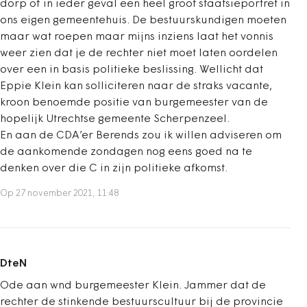
dorp of in ieder geval een heel groot staatsieportret in
ons eigen gemeentehuis. De bestuurskundigen moeten
maar wat roepen maar mijns inziens laat het vonnis
weer zien dat je de rechter niet moet laten oordelen
over een in basis politieke beslissing. Wellicht dat
Eppie Klein kan solliciteren naar de straks vacante,
kroon benoemde positie van burgemeester van de
hopelijk Utrechtse gemeente Scherpenzeel.
En aan de CDA’er Berends zou ik willen adviseren om
de aankomende zondagen nog eens goed na te
denken over die C in zijn politieke afkomst.
Op 27 november 2021, 11:48
DteN
Ode aan wnd burgemeester Klein. Jammer dat de
rechter de stinkende bestuurscultuur bij de provincie