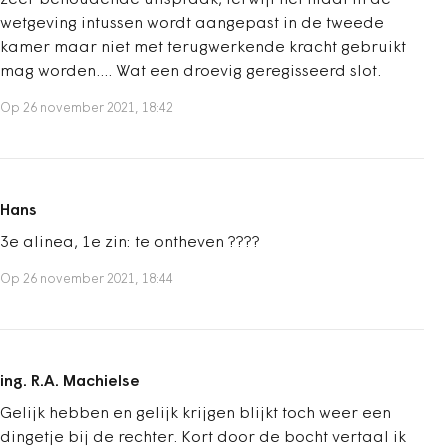
zeer behoudende uitspraak, terwijl het hiaat in de
wetgeving intussen wordt aangepast in de tweede
kamer maar niet met terugwerkende kracht gebruikt
mag worden.... Wat een droevig geregisseerd slot.
Op 26 november 2021, 18:42
Hans
3e alinea, 1e zin: te ontheven ????
Op 26 november 2021, 18:44
ing. R.A. Machielse
Gelijk hebben en gelijk krijgen blijkt toch weer een
dingetje bij de rechter. Kort door de bocht vertaal ik