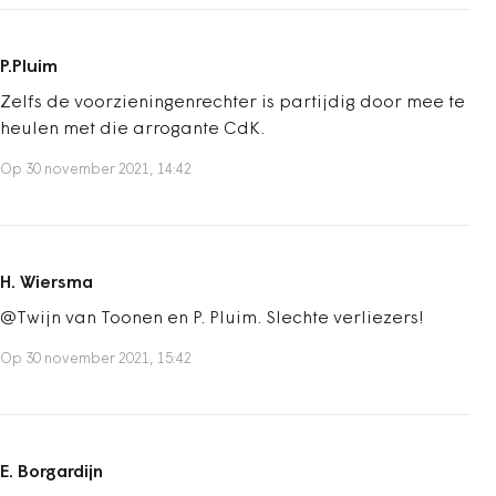
P.Pluim
Zelfs de voorzieningenrechter is partijdig door mee te
heulen met die arrogante CdK.
Op 30 november 2021, 14:42
H. Wiersma
@Twijn van Toonen en P. Pluim. Slechte verliezers!
Op 30 november 2021, 15:42
E. Borgardijn