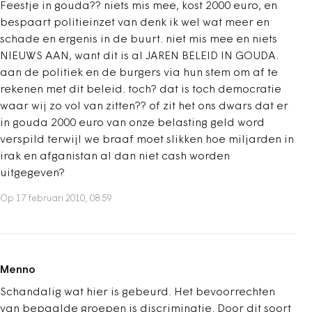
Feestje in gouda?? niets mis mee, kost 2000 euro, en
bespaart politieinzet van denk ik wel wat meer en
schade en ergenis in de buurt. niet mis mee en niets
NIEUWS AAN, want dit is al JAREN BELEID IN GOUDA.
aan de politiek en de burgers via hun stem om af te
rekenen met dit beleid. toch? dat is toch democratie
waar wij zo vol van zitten?? of zit het ons dwars dat er
in gouda 2000 euro van onze belasting geld word
verspild terwijl we braaf moet slikken hoe miljarden in
irak en afganistan al dan niet cash worden
uitgegeven?
Op 17 februari 2010, 08:59
Menno
Schandalig wat hier is gebeurd. Het bevoorrechten
van bepaalde groepen is discriminatie. Door dit soort