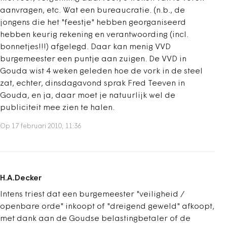
aanvragen, etc. Wat een bureaucratie. (n.b., de
jongens die het "feestje" hebben georganiseerd
hebben keurig rekening en verantwoording (incl.
bonnetjes!!!) afgelegd. Daar kan menig VVD
burgemeester een puntje aan zuigen. De VVD in
Gouda wist 4 weken geleden hoe de vork in de steel
zat, echter, dinsdagavond sprak Fred Teeven in
Gouda, en ja, daar moet je natuurlijk wel de
publiciteit mee zien te halen.
Op 17 februari 2010, 11:36
H.A.Decker
Intens triest dat een burgemeester "veiligheid /
openbare orde" inkoopt of "dreigend geweld" afkoopt,
met dank aan de Goudse belastingbetaler of de