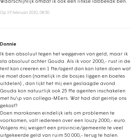
Waarschijnlijk omdat ik ook een linkse labbekak ben.
Op 19 februari 2010, 08:50
Donnie
Ik ben absoluut tegen het weggeven van geld, maar ik
sta absoluut achter Gouda. Als ik voor 2000,- rust in de
tent kan creeren en 1 fte/agent dan kan laten doen wat
ie moet doen (namelijk in de bosjes liggen en boetes
uitdelen) , dan lijkt het mij een geslaagde avond.
Gouda kon natuurlijk ook 25 ffe agenten inschakelen
met hu\p van collega-MEers. Wat had dat geintje ons
gekost?
Doen marokanen eindelijk iets om problemen te
voorkomen, valt iedereen over een louzy 2000,- euro.
Volgens mij weigert een provincie/gemeente te veel
uitgekeerde geld van ruim 50.000,- terug te halen.