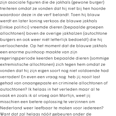
zijn asociale figuren die de jakhals (gewone burger)
treiteren omdat ze vonden dat hij niet bij hen hoorde
waardoor deze in de verf belandt. Toen hij blauw
werdt en later koning verkoos de blauwe jakhals
(linkse politici) vreemde dieren (bepaalde groepen
allochtonen) boven de overige jakhalzen (autochtone
burgers en ook weer niét letterlijk bedoeld!) die hij
verloochende. Op het moment dat de blauwe jakhals
een enorme puinhoop maakte van zijn
regeringsperiode keerden bepaalde dieren (sommige
extremistische allochtonen) zich tegen hem omdat ze
vonden dat hij zijn eigen soort nog niet voldoende had
verraden! En even een vraag nog: heb jij nooit last
gehad van onaangepaste en criminele allochtonen of
autochtonen? Ik helaas in het verleden maar al te
vaak en zoals ik al vroeg aan Martijn, weet jij
misschien een betere oplossing te verzinnen om
Nederland weer leefbaar te maken voor iedereen?
Want dat zal helaas nóóit gebeuren onder de