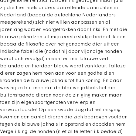
aangenomen en zich fatsoenlijk gedragen maar juist
zij die hier niets anders dan ellende aanrichten in
Nederland (bepaalde autochtone Nederlanders
meegerekend) zich niet willen aanpassen en al
jarenlang worden voorgetrokken door links. En met die
blauwe jakhalzen uit mijn eerste stukje bedoel ik een
bepaalde filosofie over het genoemde dier uit een
Indische fabel die (nadat hij door vijandige honden
werdt achtervolgd) in een teil met blauwe verf
belandde en hierdoor blauw werdt van kleur. Talloze
dieren zagen hem toen aan voor een godheid en
kroonden de blauwe jakhals tot hun koning. En daar
was hij zo blij mee dat de blauwe jakhals het die
buitenstaande dieren naar de zin ging maken maar
toen zijn eigen soortgenoten verwierp en
verwaarloosde! Op een kwade dag dat het misging
kwamen een aantal dieren die zich bedrogen voelden
tegen de blauwe jakhals in opstand en doodden hem!
Vergelijking: de honden (niet al te letterlijk bedoeld)