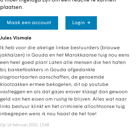
U moet ingelogd zijn om een reactie te kunnen
plaatsen.
Maak een account
Login
Jules Vismale
Ik heb voor die akelige linkse bestuurders (blauwe
jakhalzen) in Gouda en het Marokkaanse tuig nou eens
een heel goed plan! Laten alle mensen die hen haten
bij banketbakkers in Gouda afgedankte
slagroortaarten aanschaffen, de genoemde
klootzakken ermee bekogelen, dit op youtube
vastleggen en als dat gajes erover klaagt dan gewoon
geld van hen eisen om rustig te blijven. Alles wat naar
links bestuur klinkt en het criminele allochtoonse tuig
inbegrepen wens ik nou haast de hel toe!
Op 16 februari 2010, 13:48