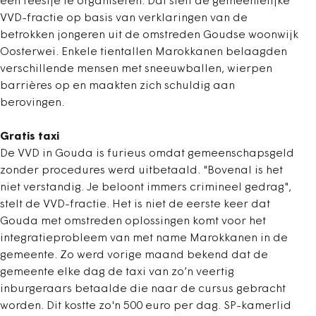
een feestje te organiseren. Dat stelt de gemeentelijke
VVD-fractie op basis van verklaringen van de
betrokken jongeren uit de omstreden Goudse woonwijk
Oosterwei. Enkele tientallen Marokkanen belaagden
verschillende mensen met sneeuwballen, wierpen
barrières op en maakten zich schuldig aan
berovingen.
Gratis taxi
De VVD in Gouda is furieus omdat gemeenschapsgeld
zonder procedures werd uitbetaald. "Bovenal is het
niet verstandig. Je beloont immers crimineel gedrag",
stelt de VVD-fractie. Het is niet de eerste keer dat
Gouda met omstreden oplossingen komt voor het
integratieprobleem van met name Marokkanen in de
gemeente. Zo werd vorige maand bekend dat de
gemeente elke dag de taxi van zo’n veertig
inburgeraars betaalde die naar de cursus gebracht
worden. Dit kostte zo'n 500 euro per dag. SP-kamerlid