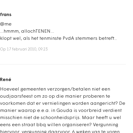
frans
@me
...hmmm, allochTENEN...
klopt wel, als het tenminste PvdA stemmers betreft..
Op 17 februari 2010, 09:23
René
Hoeveel gemeenten verzorgen/betalen niet een
oudjaarsfeest om zo op die manier proberen te
voorkomen dat er vernielingen worden aangericht? De
manier waarop e.e.a. in Gouda is voorbreid verdient
misschien niet de schoonheidsprijs. Maar heeft u wel
eens een straat bbq willen organiseren? Vergunning
hiervoor, vergunning daarvoor, 6 weken van te voren