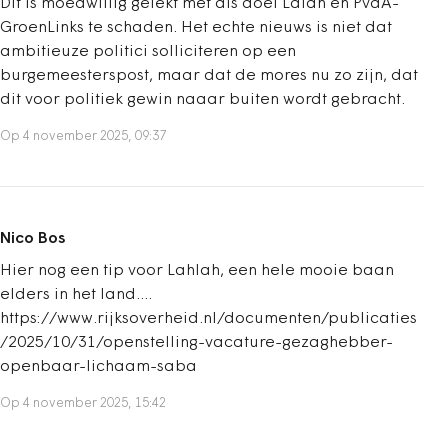
Dit is moedwillig gelekt met als doel Lalah en PvdA-
GroenLinks te schaden. Het echte nieuws is niet dat
ambitieuze politici solliciteren op een
burgemeesterspost, maar dat de mores nu zo zijn, dat
dit voor politiek gewin naaar buiten wordt gebracht.
Op 4 november 2025, 09:37
Nico Bos
Hier nog een tip voor Lahlah, een hele mooie baan
elders in het land....
https://www.rijksoverheid.nl/documenten/publicaties
/2025/10/31/openstelling-vacature-gezaghebber-
openbaar-lichaam-saba
Op 4 november 2025, 15:42