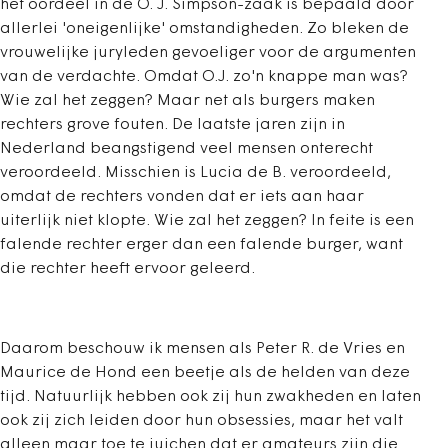
het oordeel in de O. J. Simpson-zaak is bepaald door
allerlei 'oneigenlijke' omstandigheden. Zo bleken de
vrouwelijke juryleden gevoeliger voor de argumenten
van de verdachte. Omdat O.J. zo'n knappe man was?
Wie zal het zeggen? Maar net als burgers maken
rechters grove fouten. De laatste jaren zijn in
Nederland beangstigend veel mensen onterecht
veroordeeld. Misschien is Lucia de B. veroordeeld,
omdat de rechters vonden dat er iets aan haar
uiterlijk niet klopte. Wie zal het zeggen? In feite is een
falende rechter erger dan een falende burger, want
die rechter heeft ervoor geleerd.
Daarom beschouw ik mensen als Peter R. de Vries en
Maurice de Hond een beetje als de helden van deze
tijd. Natuurlijk hebben ook zij hun zwakheden en laten
ook zij zich leiden door hun obsessies, maar het valt
alleen maar toe te juichen dat er amateurs zijn die