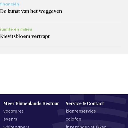
financiën
De kunst van het weggeven
ruimte en milieu
Kievitsbloem vertrapt
Meer Binnenlands Bestuur
Service & Contact
vacatures
klantenservice
events
colofon
whitepapers
ingezonden stukken