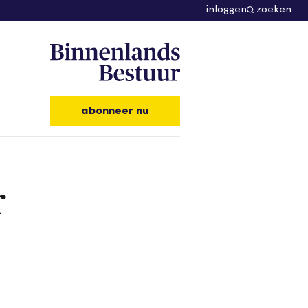
inloggen
zoeken
abonneer nu
r