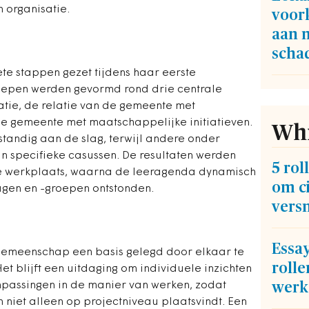
n organisatie.
voor
aan 
scha
e stappen gezet tijdens haar eerste
roepen werden gevormd rond drie centrale
atie, de relatie van de gemeente met
 de gemeente met maatschappelijke initiatieven.
Whi
tandig aan de slag, terwijl andere onder
n specifieke casussen. De resultaten werden
5 rol
e werkplaats, waarna de leeragenda dynamisch
om ci
agen en -groepen ontstonden.
vers
Essay
rgemeenschap een basis gelegd door elkaar te
rolle
Het blijft een uitdaging om individuele inzichten
werk
anpassingen in de manier van werken, zodat
 niet alleen op projectniveau plaatsvindt. Een