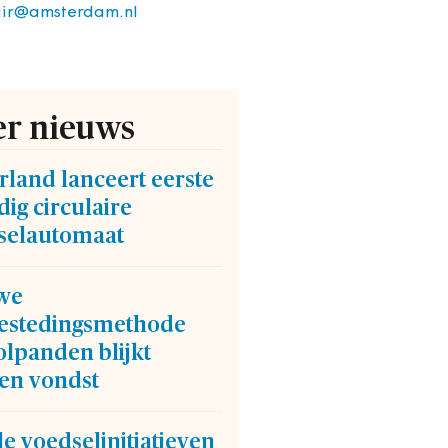
air@amsterdam.nl
r nieuws
land lanceert eerste
dig circulaire
selautomaat
we
estedingsmethode
lpanden blijkt
en vondst
e voedselinitiatieven