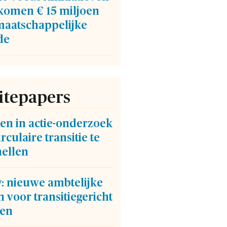
komen € 15 miljoen
maatschappelijke
de
tepapers
len in actie-onderzoek
rculaire transitie te
nellen
: nieuwe ambtelijke
n voor transitiegericht
en