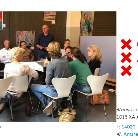
Weesperp
1018 XA
r
T:
14020
W:
Amste