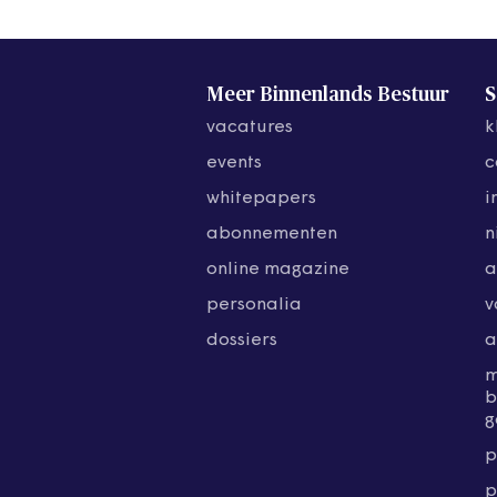
Meer Binnenlands Bestuur
S
vacatures
k
events
c
whitepapers
i
abonnementen
n
online magazine
a
personalia
v
dossiers
a
b
g
p
p