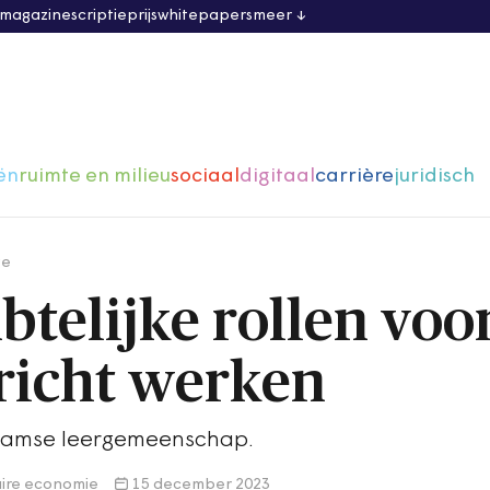
 magazine
scriptieprijs
whitepapers
meer
ën
ruimte en milieu
sociaal
digitaal
carrière
juridisch
ge
telijke rollen voo
ericht werken
rdamse leergemeenschap.
ire economie
15 december 2023