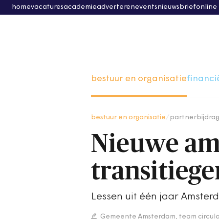
home
vacatures
academie
adverteren
events
nieuwsbrief
online
bestuur en organisatie
financi
bestuur en organisatie
/
partnerbijdra
Nieuwe amb
transitieg
Lessen uit één jaar Amste
Gemeente Amsterdam, team circula