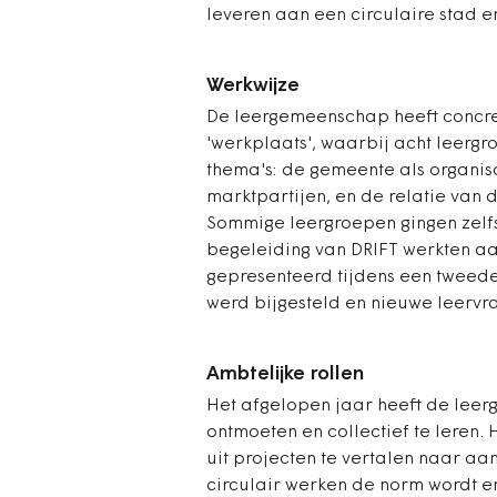
leveren aan een circulaire stad e
Werkwijze
De leergemeenschap heeft concret
'werkplaats', waarbij acht leerg
thema's: de gemeente als organis
marktpartijen, en de relatie van
Sommige leergroepen gingen zelfs
begeleiding van DRIFT werkten aa
gepresenteerd tijdens een tweed
werd bijgesteld en nieuwe leervr
Ambtelijke rollen
Het afgelopen jaar heeft de lee
ontmoeten en collectief te leren. 
uit projecten te vertalen naar a
circulair werken de norm wordt en