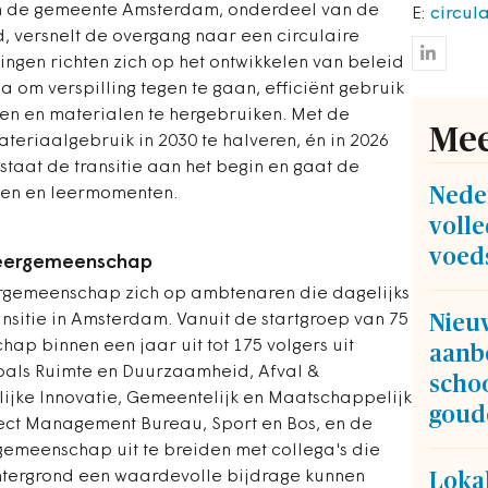
an de gemeente Amsterdam, onderdeel van de
E:
circul
 versnelt de overgang naar een circulaire
ngen richten zich op het ontwikkelen van beleid
a om verspilling tegen te gaan, efficiënt gebruik
en en materialen te hergebruiken. Met de
Mee
teriaalgebruik in 2030 te halveren, én in 2026
staat de transitie aan het begin en gaat de
Neder
gen en leermomenten.
volle
voed
leergemeenschap
ergemeenschap zich op ambtenaren die dagelijks
Nieu
ransitie in Amsterdam. Vanuit de startgroep van 75
p binnen een jaar uit tot 175 volgers uit
aanb
oals Ruimte en Duurzaamheid, Afval &
schoo
lijke Innovatie, Gemeentelijk en Maatschappelijk
goud
ect Management Bureau, Sport en Bos, en de
gemeenschap uit te breiden met collega's die
chtergrond een waardevolle bijdrage kunnen
Lokal