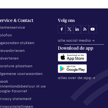
ervice & Contact
Volg ons
lantenservice
olofon
alle social media →
ngezonden stukken
Download de
app
ieuwsbrieven
dverteren
acature plaatsen
lgemene voorwaarden
alles over de app →
maak
innenlandsbestuur.nl uw
oogle-favoriet
rivacy statement
rivacyinstellingen