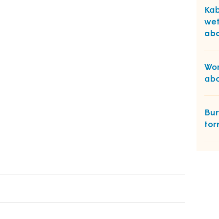
Kab
wet
abo
Wor
abo
Bur
tor