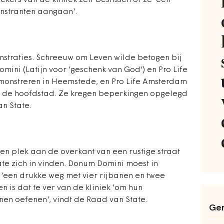
kers van de kliniek zelf beslissen of ze 'een
nstranten aangaan'.
nstraties. Schreeuw om Leven wilde betogen bij
mini (Latijn voor 'geschenk van God') en Pro Life
onstreren in Heemstede, en Pro Life Amsterdam
in de hoofdstad. Ze kregen beperkingen opgelegd
n State.
 plek aan de overkant van een rustige straat
te zich in vinden. Donum Domini moest in
'een drukke weg met vier rijbanen en twee
 is dat te ver van de kliniek 'om hun
nen oefenen', vindt de Raad van State.
Ger