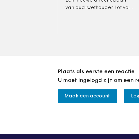
Een nieuwe directiebaan
van oud-wethouder Lot van
Hooijdonk bij
afvalverwerker HVC zorgt in
Utrecht voor gefronste
wenkbrauwen.
Plaats als eerste een reactie
U moet ingelogd zijn om een r
Maak een account
Log