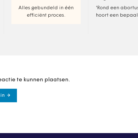
Alles gebundeld in één
'Rond een abortus
efficiënt proces.
hoort een bepaa
van orde en rust 
net als bij een zi
eactie te kunnen plaatsen.
in