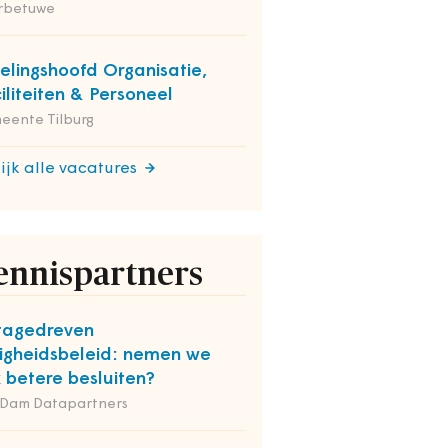
rbetuwe
elingshoofd Organisatie,
iliteiten & Personeel
eente Tilburg
ijk alle vacatures
ennispartners
tagedreven
ligheidsbeleid: nemen we
 betere besluiten?
 Dam Datapartners