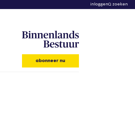
inloggen
zoeken
abonneer nu