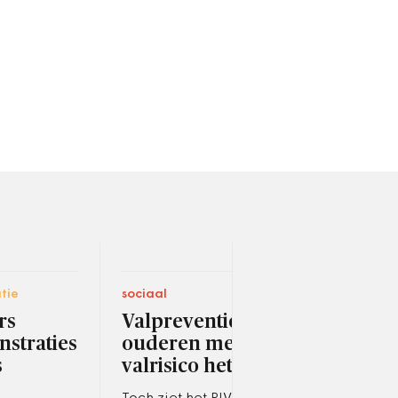
tie
sociaal
bestu
rs
Valpreventie bereikt
Gem
straties
ouderen met hoogste
s V
s
valrisico het minst
bev
pl