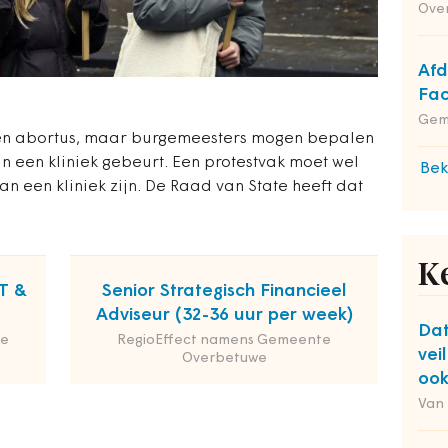
Ove
Afd
Fac
Gem
n abortus, maar burgemeesters mogen bepalen
van een kliniek gebeurt. Een protestvak moet wel
Bek
an een kliniek zijn. De Raad van State heeft dat
K
T &
Senior Strategisch Financieel
Adviseur (32-36 uur per week)
Da
de
RegioEffect namens Gemeente
vei
Overbetuwe
ook
Van