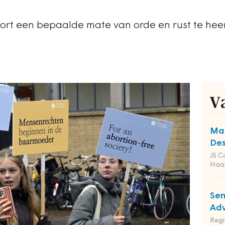
oort een bepaalde mate van orde en rust te hee
V
Man
Des
JS C
Haa
Sen
Adv
Reg