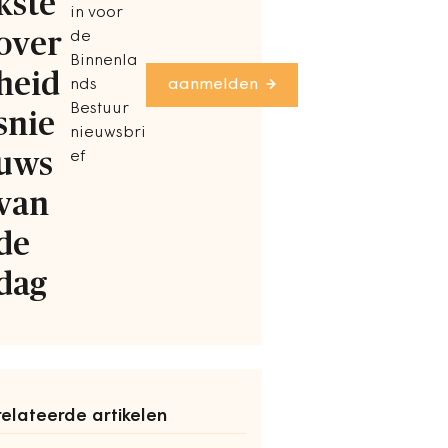
kste
in voor
over
de
Binnenla
heid
nds
aanmelden
Bestuur
snie
nieuwsbri
uws
ef
van
de
dag
elateerde artikelen