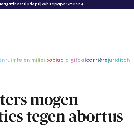
 magazine
scriptieprijs
whitepapers
meer
ën
ruimte en milieu
sociaal
digitaal
carrière
juridisch
ters mogen
ies tegen abortus