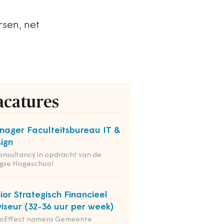
rsen, net
acatures
ager Faculteitsbureau IT &
ign
onsultancy in opdracht van de
gse Hogeschool
ior Strategisch Financieel
iseur (32-36 uur per week)
ioEffect namens Gemeente