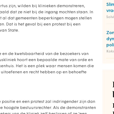
Sli
tus zijn, wilden bij klinieken demonstreren,
vra
d dat ze niet bij de ingang mochten staan. In
Solv
at al dat gemeenten beperkingen mogen stellen
 Dat is het geval bij een protest bij een
van State.
Zon
dyn
pol
Kok
ie en de kwetsbaarheid van de bezoekers van
uskliniek hoort een bepaalde mate van orde en
iekenhuis. Het is een plek waar mensen komen die
n uitoefenen en recht hebben op en behoefte
 positie en een protest zal indringender zijn dan
de hoogste bestuursrechter. Als de demonstranten