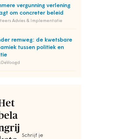
mmere vergunning verlening
agt om concreter beleid
iteers Advies & Implementatie
der remweg: de kwetsbare
amiek tussen politiek en
itie
xDeVoogd
Het
bela
ngrij
Schrijf je