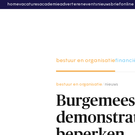
home
vacatures
academie
adverteren
events
nieuwsbrief
online
bestuur en organisatie
financi
bestuur en organisatie
/
nieuws
Burgemees
demonstrat
beperken