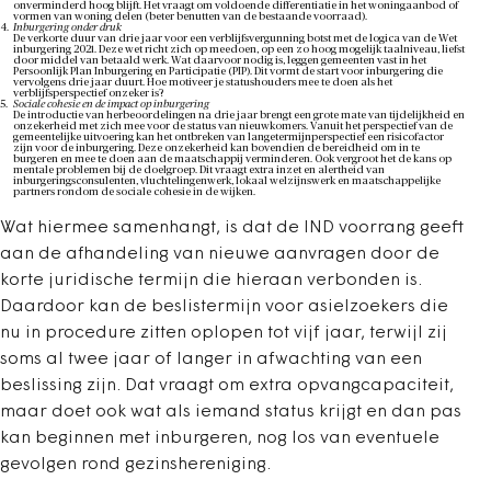
onverminderd hoog blijft. Het vraagt om voldoende differentiatie in het woningaanbod of
vormen van woning delen (beter benutten van de bestaande voorraad).
Inburgering onder druk
De verkorte duur van drie jaar voor een verblijfsvergunning botst met de logica van de Wet
inburgering 2021. Deze wet richt zich op meedoen, op een zo hoog mogelijk taalniveau, liefst
door middel van betaald werk. Wat daarvoor nodig is, leggen gemeenten vast in het
Persoonlijk Plan Inburgering en Participatie (PIP). Dit vormt de start voor inburgering die
vervolgens drie jaar duurt. Hoe motiveer je statushouders mee te doen als het
verblijfsperspectief onzeker is?
Sociale cohesie en de impact op inburgering
De introductie van herbeoordelingen na drie jaar brengt een grote mate van tijdelijkheid en
onzekerheid met zich mee voor de status van nieuwkomers. Vanuit het perspectief van de
gemeentelijke uitvoering kan het ontbreken van langetermijnperspectief een risicofactor
zijn voor de inburgering. Deze onzekerheid kan bovendien de bereidheid om in te
burgeren en mee te doen aan de maatschappij verminderen. Ook vergroot het de kans op
mentale problemen bij de doelgroep. Dit vraagt extra inzet en alertheid van
inburgeringsconsulenten, vluchtelingenwerk, lokaal welzijnswerk en maatschappelijke
partners rondom de sociale cohesie in de wijken.
Wat hiermee samenhangt, is dat de IND voorrang geeft
aan de afhandeling van nieuwe aanvragen door de
korte juridische termijn die hieraan verbonden is.
Daardoor kan de beslistermijn voor asielzoekers die
nu in procedure zitten oplopen tot vijf jaar, terwijl zij
soms al twee jaar of langer in afwachting van een
beslissing zijn. Dat vraagt om extra opvangcapaciteit,
maar doet ook wat als iemand status krijgt en dan pas
kan beginnen met inburgeren, nog los van eventuele
gevolgen rond gezinshereniging.