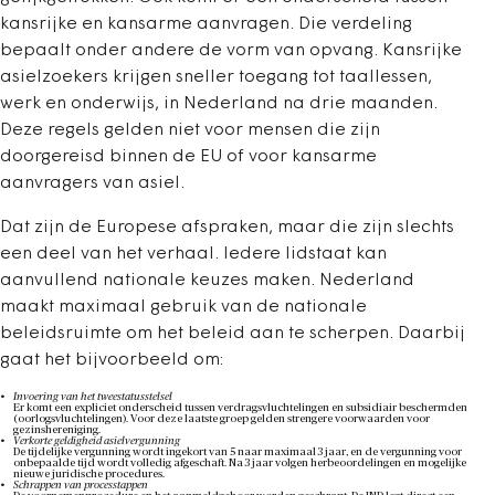
kansrijke en kansarme aanvragen. Die verdeling
bepaalt onder andere de vorm van opvang. Kansrijke
asielzoekers krijgen sneller toegang tot taallessen,
werk en onderwijs, in Nederland na drie maanden.
Deze regels gelden niet voor mensen die zijn
doorgereisd binnen de EU of voor kansarme
aanvragers van asiel.
Dat zijn de Europese afspraken, maar die zijn slechts
een deel van het verhaal. Iedere lidstaat kan
aanvullend nationale keuzes maken. Nederland
maakt maximaal gebruik van de nationale
beleidsruimte om het beleid aan te scherpen. Daarbij
gaat het bijvoorbeeld om:
Invoering van het tweestatusstelsel
Er komt een expliciet onderscheid tussen verdragsvluchtelingen en subsidiair beschermden
(oorlogsvluchtelingen). Voor deze laatste groep gelden strengere voorwaarden voor
gezinshereniging.
Verkorte geldigheid asielvergunning
De tijdelijke vergunning wordt ingekort van 5 naar maximaal 3 jaar, en de vergunning voor
onbepaalde tijd wordt volledig afgeschaft. Na 3 jaar volgen herbeoordelingen en mogelijke
nieuwe juridische procedures.
Schrappen van processtappen