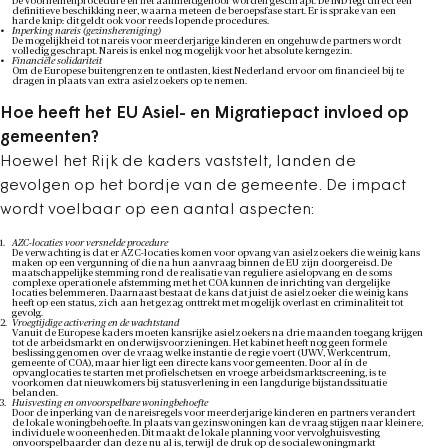
De voornemenprocedure en het aanmeldgehoor worden geschrapt. De IND legt direct een
definitieve beschikking neer, waarna meteen de beroepsfase start. Er is sprake van een
harde knip: dit geldt ook voor reeds lopende procedures.
Inperking nareis (gezinshereniging)
De mogelijkheid tot nareis voor meerderjarige kinderen en ongehuwde partners wordt
volledig geschrapt. Nareis is enkel nog mogelijk voor het absolute kerngezin.
Financiële solidariteit
Om de Europese buitengrenzen te ontlasten, kiest Nederland ervoor om financieel bij te
dragen in plaats van extra asielzoekers op te nemen.
Hoe heeft het EU Asiel- en Migratiepact invloed op
gemeenten?
Hoewel het Rijk de kaders vaststelt, landen de
gevolgen op het bordje van de gemeente. De impact
wordt voelbaar op een aantal aspecten:
AZC-locaties voor versnelde procedure
De verwachting is dat er AZC-locaties komen voor opvang van asielzoekers die weinig kans
maken op een vergunning of die na hun aanvraag binnen de EU zijn doorgereisd. De
maatschappelijke stemming rond de realisatie van reguliere asielopvang en de soms
complexe operationele afstemming met het COA kunnen de inrichting van dergelijke
locaties belemmeren. Daarnaast bestaat de kans dat juist de asielzoeker die weinig kans
heeft op een status, zich aan het gezag onttrekt met mogelijk overlast en criminaliteit tot
gevolg.
Vroegtijdige activering en de wachtstand
Vanuit de Europese kaders moeten kansrijke asielzoekers na drie maanden toegang krijgen
tot de arbeidsmarkt en onderwijsvoorzieningen. Het kabinet heeft nog geen formele
beslissing genomen over de vraag welke instantie de regie voert (UWV, Werkcentrum,
gemeente of COA), maar hier ligt een directe kans voor gemeenten. Door al ín de
opvanglocaties te starten met profielschetsen en vroege arbeidsmarktscreening, is te
voorkomen dat nieuwkomers bij statusverlening in een langdurige bijstandssituatie
belanden.
Huisvesting en onvoorspelbare woningbehoefte
Door de inperking van de nareisregels voor meerderjarige kinderen en partners verandert
de lokale woningbehoefte. In plaats van gezinswoningen kan de vraag stijgen naar kleinere,
individuele wooneenheden. Dit maakt de lokale planning voor vervolghuisvesting
onvoorspelbaarder dan deze nu al is, terwijl de druk op de socialewoningmarkt