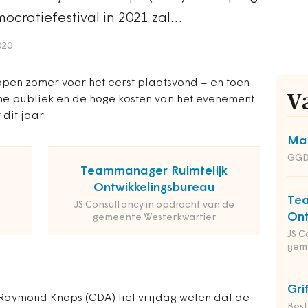
ocratiefestival in 2021 zal…
020
open zomer voor het eerst plaatsvond – en toen
V
ene publiek en de hoge kosten van het evenement
 dit jaar.
Man
GGD
Teammanager Ruimtelijk
Ontwikkelingsbureau
Tea
JS Consultancy in opdracht van de
Ont
gemeente Westerkwartier
JS C
gem
Gri
Raymond Knops (CDA) liet vrijdag weten dat de
Bes