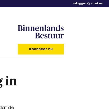
inloggen
zoeken
abonneer nu
 in
dat de