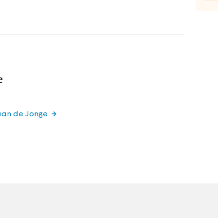
e
iaan de Jonge