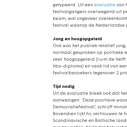
getypeerd. Uit een
evaluatie
van h
festivalgangers overwegend uit per
kwam, wat ongeveer overeenkomt 
festival waarop de Nederlandse g
Jong en hoogopgeleid
Ook was het publiek relatief jong,
normaal gesproken op politieke 
zeer hoogopgeleid (ruim de helft
hbo-diploma) en vaak lid van een 
festivalbezoekers tegenover 2 pro
Tijd nodig
Uit de evaluatie bleek ook dat h
aanwezigen. ‘Deze positieve waar
Democratiefestival’, schrijft min
Bovendien lijkt hij vertrouwen te 
Scandinavische en Baltische land