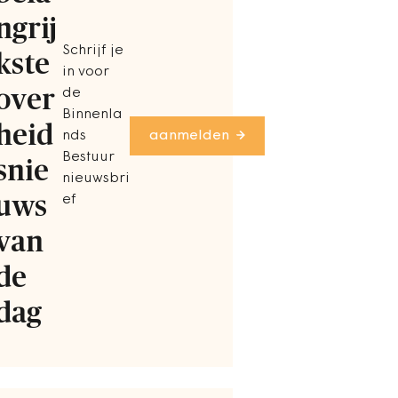
ngrij
Schrijf je
kste
in voor
over
de
Binnenla
heid
nds
aanmelden
Bestuur
snie
nieuwsbri
uws
ef
van
de
dag