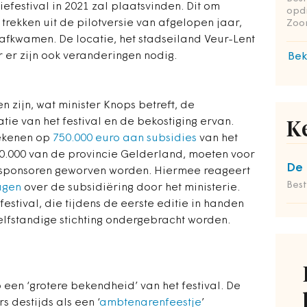
efestival in 2021 zal plaatsvinden. Dit om
opd
trekken uit de pilotversie van afgelopen jaar,
Zoo
afkwamen. De locatie, het stadseiland Veur-Lent
r er zijn ook veranderingen nodig.
Bek
zijn, wat minister Knops betreft, de
tie van het festival en de bekostiging ervan.
K
rekenen op
750.000 euro aan subsidies
van het
50.000 van de provincie Gelderland, moeten voor
De 
 sponsoren geworven worden. Hiermee reageert
Bes
agen
over de subsidiëring door het ministerie.
festival, die tijdens de eerste editie in handen
elfstandige stichting ondergebracht worden.
 een ‘grotere bekendheid’ van het festival. De
s destijds als een ‘
ambtenarenfeestje
’