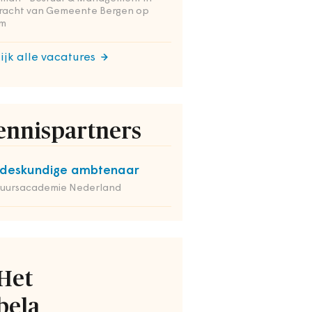
racht van Gemeente Bergen op
m
ijk alle vacatures
ennispartners
deskundige ambtenaar
tuursacademie Nederland
Het
bela