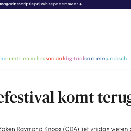
 magazine
scriptieprijs
whitepapers
meer
ën
ruimte en milieu
sociaal
digitaal
carrière
juridisch
festival komt terug
Zaken Raymond Knops (CDA) liet vrijdag weten 