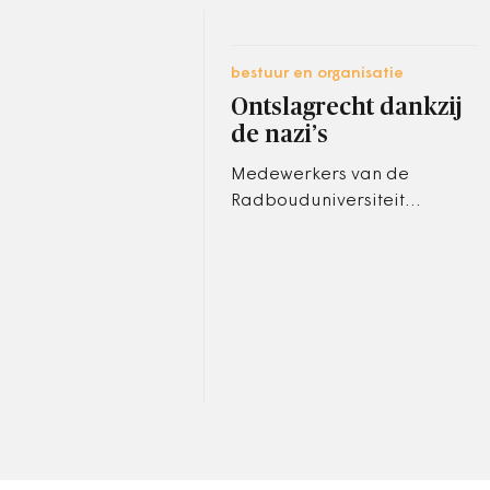
bestuur en organisatie
Ontslagrecht dankzij
de nazi’s
Medewerkers van de
Radbouduniversiteit
onderzochten wat er op de
diverse departementen in
de oorlogsjaren aan nieuw
beleid werd ontwikkeld…