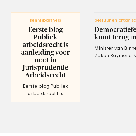
kennispartners
bestuur en organisa
Eerste blog
Democratiefe
Publiek
komt terug i
arbeidsrecht is
Minister van Bin
aanleiding voor
Zaken Raymond K
noot in
liet vrijdag wete
Jurisprudentie
volgende editie v
Arbeidsrecht
Democratiefestiva
zal…
Eerste blog Publiek
arbeidsrecht is
aanleiding voor noot in
Jurisprudentie
Arbeidsrecht. De
normalisering werpt zijn
schaduw vooruit