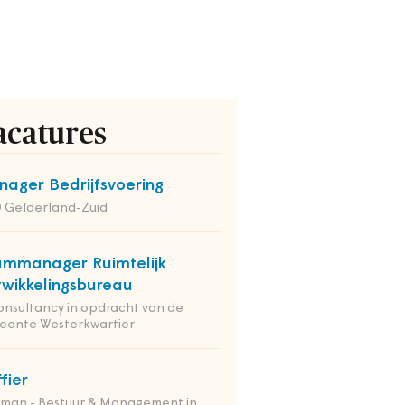
acatures
ager Bedrijfsvoering
 Gelderland-Zuid
mmanager Ruimtelijk
wikkelingsbureau
onsultancy in opdracht van de
eente Westerkwartier
ffier
tman - Bestuur & Management in