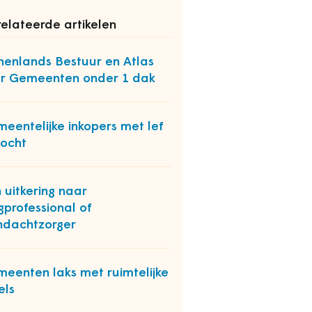
elateerde artikelen
nenlands Bestuur en Atlas
r Gemeenten onder 1 dak
eentelijke inkopers met lef
ocht
 uitkering naar
gprofessional of
dachtzorger
eenten laks met ruimtelijke
els