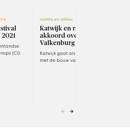
tie
ruimte en milieu
socia
stival
Katwijk en rijk
Gro
n 2021
akkoord over
met
Valkenburg
nenlandse
De g
nops (CDA)
in m
Katwijk gaat alsnog akkoord
n dat de
voor 
met de bouw van minstens
an het
gebl
5000 woningen op het
l in 2021
geme
voormalige militaire
uitb
vliegveld Valkenburg.