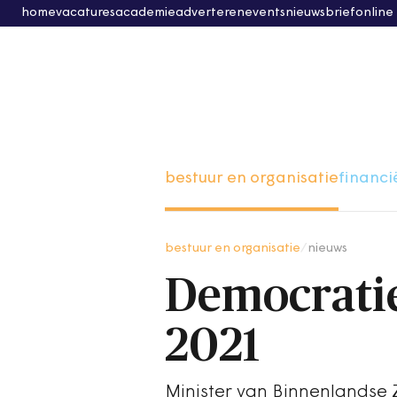
home
vacatures
academie
adverteren
events
nieuwsbrief
online
bestuur en organisatie
financi
bestuur en organisatie
/
nieuws
Democratie
2021
Minister van Binnenlandse 