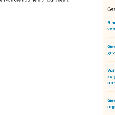
en van die traditie tijd nodig heeft.’
Ger
Bin
voo
Gem
gez
Van
zor
aan
Gem
reg