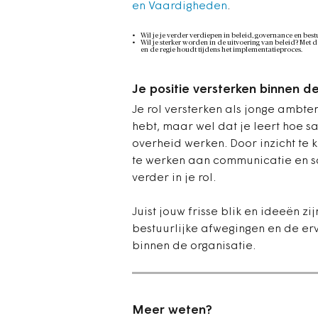
en Vaardigheden
.
Wil je je verder verdiepen in beleid, governance en be
Wil je sterker worden in de uitvoering van beleid? Met d
en de regie houdt tijdens het implementatieproces.
Je positie versterken binnen d
Je rol versterken als jonge ambte
hebt, maar wel dat je leert hoe 
overheid werken. Door inzicht te 
te werken aan communicatie en sa
verder in je rol.
Juist jouw frisse blik en ideeën 
bestuurlijke afwegingen en de erv
binnen de organisatie.
Meer weten?