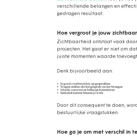
verschillende belangen en effect
gedragen resultaat.
Hoe vergroot je jouw zichtbaa
Zichtbaarheid ontstaat vaak door
projecten. Het gaat er niet om da
juiste momenten waarde toevoegt
Denk bijvoorbeeld aan:
Je goed voorbereiden op gesprekken
Vragen stellen die het gesprek verder brengen
Ideeën concreet en beknopt formuleren
Initiatief nemen binnen je werk
Door dit consequent te doen, word
bestuurlijke vraagstukken.
Hoe ga je om met verschil in 