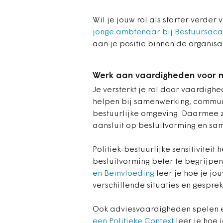
Wil je jouw rol als starter verde
jonge ambtenaar bij Bestuursa
aan je positie binnen de organisat
Werk aan vaardigheden voor me
Je versterkt je rol door vaardigh
helpen bij samenwerking, commun
bestuurlijke omgeving. Daarmee z
aansluit op besluitvorming en sa
Politiek-bestuurlijke sensitivitei
besluitvorming beter te begrijpen
en Beïnvloeding
leer je hoe je j
verschillende situaties en gespre
Ook adviesvaardigheden spelen ee
een Politieke Context
leer je hoe 