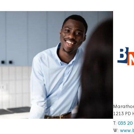
Maratho
1213 PD 
T:
035 20
W:
www.b