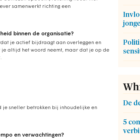
iever samenwerkt richting een
Invlo
jong
rheid binnen de organisatie?
Polit
dat je actief bijdraagt aan overleggen en
t je altijd het woord neemt, maar dat je op de
sensi
.
Whi
De d
 je sneller betrokken bij inhoudelijke en
5 co
verb
tempo en verwachtingen?