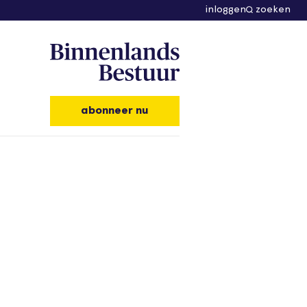
inloggen
zoeken
abonneer nu