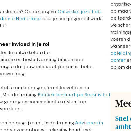
organise
op maat.
r versterken? Op de pagina
Ontwikkel jezelf als
de leerdo
cademie Nederland
lees je hoe je gericht werkt
we scher
ie.
training
voeren d
er invloed in je rol
wanneer 
eden te ontwikkelen die
opleiding
icatie en besluitvorming binnen een
achter
en
org je dat jouw inhoudelijke kennis beter
op om de
menwerking.
t helpt je om belangen, krachtenvelden en
. Met de training
Politiek-bestuurlijke Sensitiviteit
Mee
ouw gedrag en communicatie afstemt op
kspartners.
Snel 
n belangrijke rol. In de training
Adviseren in
ambt
je adviezen opbouwt, rekening houdt met