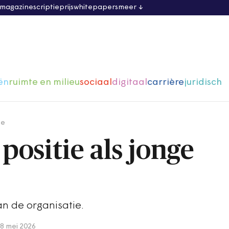
 magazine
scriptieprijs
whitepapers
meer
ën
ruimte en milieu
sociaal
digitaal
carrière
juridisch
ge
 positie als jonge
an de organisatie.
8 mei 2026