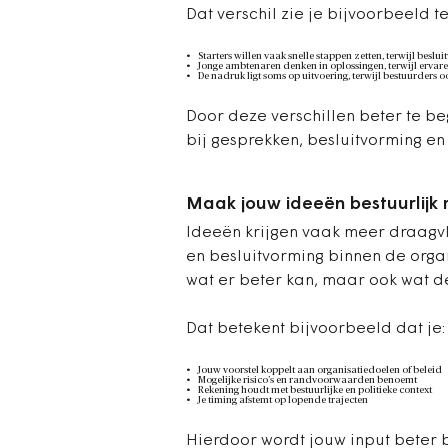
Dat verschil zie je bijvoorbeeld te
Starters willen vaak snelle stappen zetten, terwijl beslui
Jonge ambtenaren denken in oplossingen, terwijl ervaren
De nadruk ligt soms op uitvoering, terwijl bestuurders
Door deze verschillen beter te be
bij gesprekken, besluitvorming e
Maak jouw ideeën bestuurlijk 
Ideeën krijgen vaak meer draagv
en besluitvorming binnen de organi
wat er beter kan, maar ook wat d
Dat betekent bijvoorbeeld dat je:
Jouw voorstel koppelt aan organisatiedoelen of beleid
Mogelijke risico’s en randvoorwaarden benoemt
Rekening houdt met bestuurlijke en politieke context
Je timing afstemt op lopende trajecten
Hierdoor wordt jouw input beter 