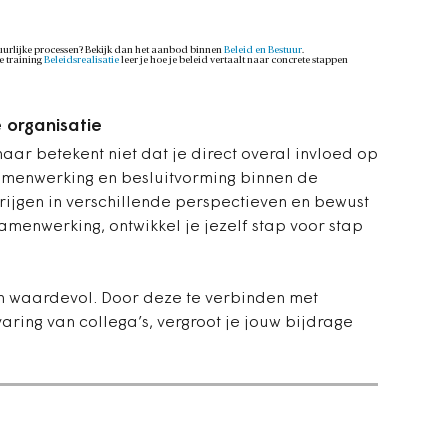
stuurlijke processen? Bekijk dan het aanbod binnen
Beleid en Bestuur
.
e training
Beleidsrealisatie
leer je hoe je beleid vertaalt naar concrete stappen
e organisatie
naar betekent niet dat je direct overal invloed op
samenwerking en besluitvorming binnen de
krijgen in verschillende perspectieven en bewust
menwerking, ontwikkel je jezelf stap voor stap
zijn waardevol. Door deze te verbinden met
aring van collega’s, vergroot je jouw bijdrage