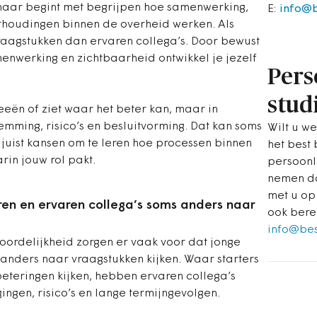
enaar begint met begrijpen hoe samenwerking,
E:
info@
erhoudingen binnen de overheid werken. Als
vraagstukken dan ervaren collega’s. Door bewust
nwerking en zichtbaarheid ontwikkel je jezelf
Pers
stud
deeën of ziet waar het beter kan, maar in
emming, risico’s en besluitvorming. Dat kan soms
Wilt u we
et juist kansen om te leren hoe processen binnen
het best
rin jouw rol pakt.
persoonl
nemen da
met u op
en en ervaren collega’s soms anders naar
ook bere
info@be
woordelijkheid zorgen er vaak voor dat jonge
anders naar vraagstukken kijken. Waar starters
beteringen kijken, hebben ervaren collega’s
ingen, risico’s en lange termijngevolgen.