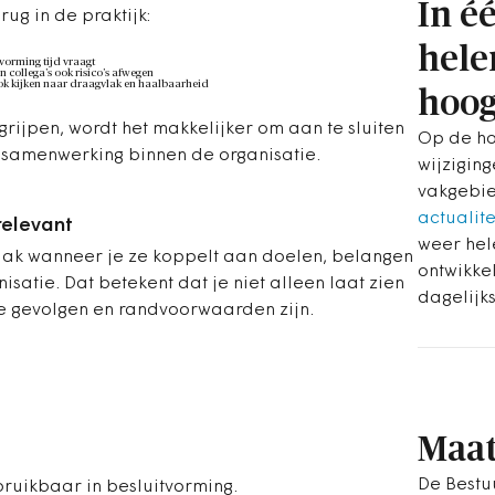
In é
rug in de praktijk:
hele
tvorming tijd vraagt
 collega’s ook risico’s afwegen
 ook kijken naar draagvlak en haalbaarheid
hoog
grijpen, wordt het makkelijker om aan te sluiten
Op de ho
n samenwerking binnen de organisatie.
wijziging
vakgebie
actualit
relevant
weer hel
lak wanneer je ze koppelt aan doelen, belangen
ontwikke
satie. Dat betekent dat je niet alleen laat zien
dagelijks
e gevolgen en randvoorwaarden zijn.
Maa
De Best
bruikbaar in besluitvorming.