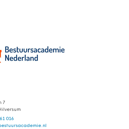
n 7
Hilversum
 61 016
estuursacademie.nl