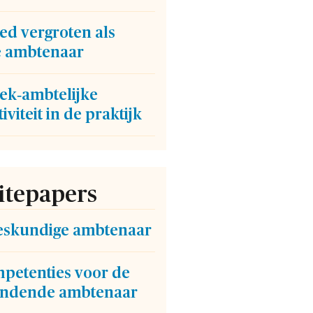
ed vergroten als
e ambtenaar
iek‑ambtelijke
tiviteit in de praktijk
tepapers
eskundige ambtenaar
mpetenties voor de
indende ambtenaar