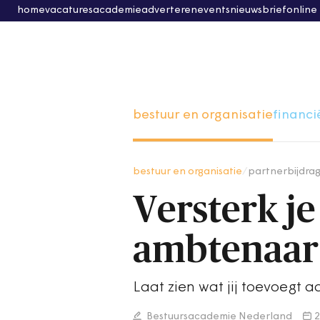
home
vacatures
academie
adverteren
events
nieuwsbrief
online
bestuur en organisatie
financi
bestuur en organisatie
/
partnerbijdra
Versterk je
ambtenaar
Laat zien wat jij toevoegt a
Bestuursacademie Nederland
2