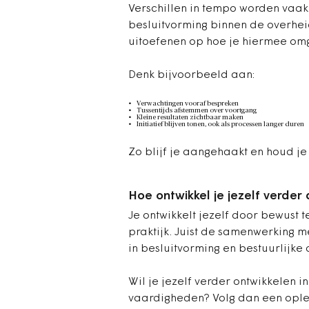
Verschillen in tempo worden vaak
besluitvorming binnen de overheid 
uitoefenen op hoe je hiermee om
Denk bijvoorbeeld aan:
Verwachtingen vooraf bespreken
Tussentijds afstemmen over voortgang
Kleine resultaten zichtbaar maken
Initiatief blijven tonen, ook als processen langer duren
Zo blijf je aangehaakt en houd je 
Hoe ontwikkel je jezelf verder
Je ontwikkelt jezelf door bewust te
praktijk. Juist de samenwerking me
in besluitvorming en bestuurlijke
Wil je jezelf verder ontwikkelen
vaardigheden? Volg dan een oplei