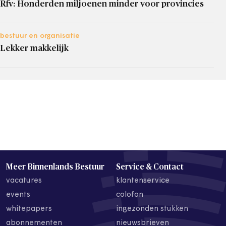
Rfv: Honderden miljoenen minder voor provincies
bestuur en organisatie
Lekker makkelijk
Meer Binnenlands Bestuur
Service & Contact
vacatures
klantenservice
events
colofon
whitepapers
ingezonden stukken
abonnementen
nieuwsbrieven