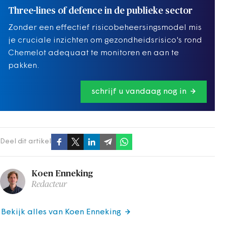
Three-lines of defence in de publieke sector
Zonder een effectief risicobeheersingsmodel mis
je cruciale inzichten om gezondheidsrisico's rond
Chemelot adequaat te monitoren en aan te
pakken.
schrijf u vandaag nog in
Deel dit artikel
Koen Enneking
Redacteur
Bekijk alles van Koen Enneking