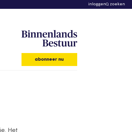
inloggen
zoeken
abonneer nu
ie. Het