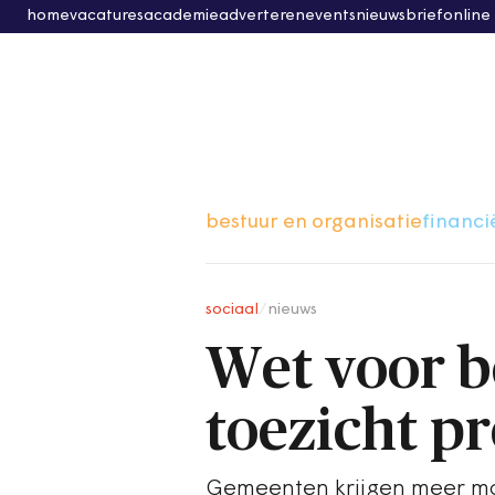
home
vacatures
academie
adverteren
events
nieuwsbrief
online
bestuur en organisatie
financi
sociaal
/
nieuws
Wet voor b
toezicht pr
Gemeenten krijgen meer mog