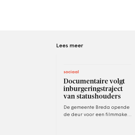
Lees meer
sociaal
Documentaire volgt
inburgeringstraject
van statushouders
De gemeente Breda opende
de deur voor een filmmaker
en gaf zo een inkijkje in het
goedbedoelde doolhof dat