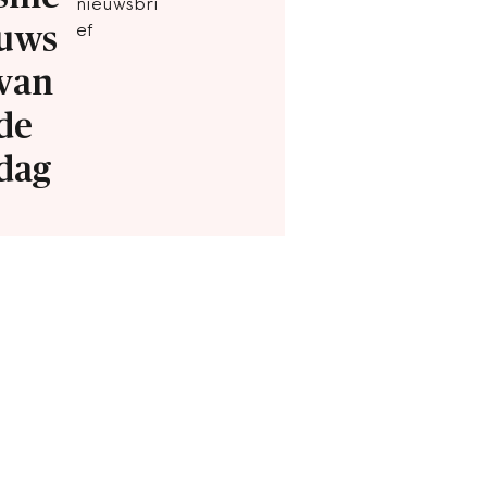
nieuwsbri
uws
ef
van
de
dag