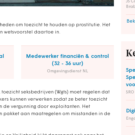
JS C
Bra
Bek
eden om toezicht te houden op prostitutie. Het
en wetsvoorstel daartoe in.
K
al
Medewerker financiën & control
(32 - 36 uur)
Spe
Omgevingsdienst NL
Spe
voo
toezicht seksbedrijven (Wgts) moet regelen dat
SRO
ers kunnen verwerken zodat ze beter toezicht
 de vergunning door exploitanten. Het
Dig
n pakket aan maatregelen om misstanden in de
Enga