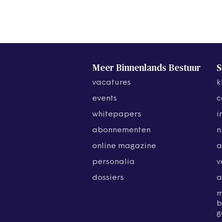
Meer Binnenlands Bestuur
S
vacatures
k
events
c
whitepapers
i
abonnementen
n
online magazine
a
personalia
v
dossiers
a
b
g