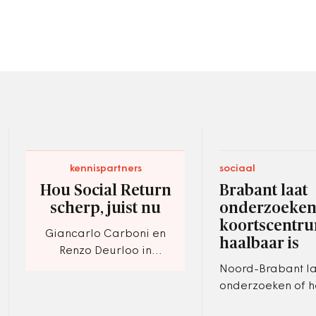
kennispartners
sociaal
Hou Social Return
Brabant laat
scherp, juist nu
onderzoeken 
koortscentr
Giancarlo Carboni en
haalbaar is
Renzo Deurloo in
gesprek over
Noord-Brabant l
verwatering,
onderzoeken of h
proportionaliteit en
is een expertise