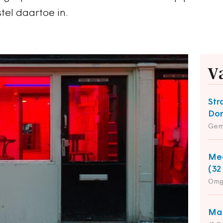
tel daartoe in.
V
Str
Do
Gem
Med
(32
Omg
Man