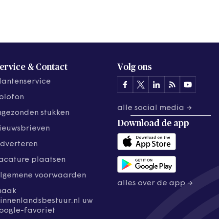
ervice & Contact
Volg ons
lantenservice
olofon
alle social media →
ngezonden stukken
Download de
app
ieuwsbrieven
dverteren
acature plaatsen
lgemene voorwaarden
alles over de app →
maak
innenlandsbestuur.nl uw
oogle-favoriet