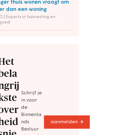
ger thuis wonen vraagt om
r dan een woning
 | Experts in huisvesting en
tgoed
Het
bela
ngrij
Schrijf je
kste
in voor
over
de
Binnenla
heid
nds
aanmelden
Bestuur
snie