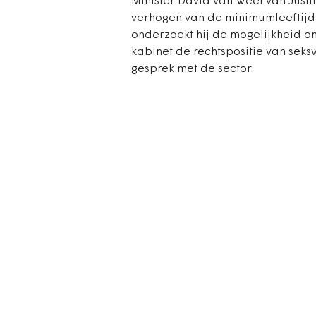
Minister David van Weel van Justit
verhogen van de minimumleeftijd 
onderzoekt hij de mogelijkheid om
kabinet de rechtspositie van sek
gesprek met de sector.