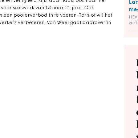
ie en Veiligheid kijkt daarnaast ook naar het
Lan
voor sekswerk van 18 naar 21 jaar. Ook
mee
 een pooierverbod in te voeren. Tot slot wil het
HEVO
swerkers verbeteren. Van Weel gaat daarover in
vas