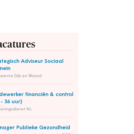
acatures
ategisch Adviseur Sociaal
mein
eente Dijk en Waard
ewerker financiën & control
 - 36 uur)
evingsdienst NL
ager Publieke Gezondheid