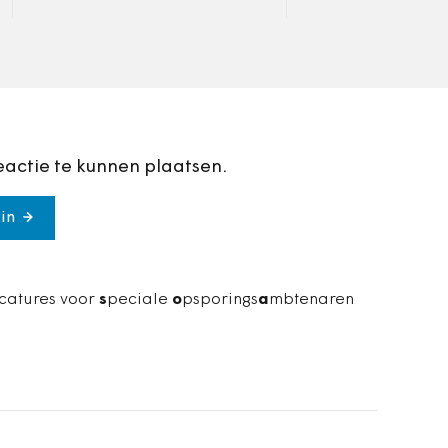
uitvoerbaarheid.
te zetten voor me
kampen met gevo
infectieziekten.
eactie te kunnen plaatsen.
in
acatures voor
s
peciale
o
psporings
a
mbtenaren