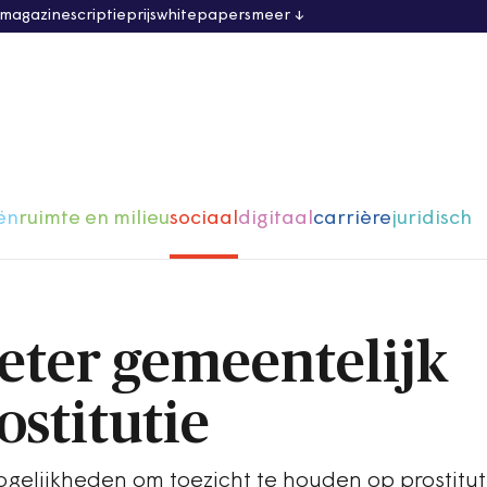
 magazine
scriptieprijs
whitepapers
meer
ën
ruimte en milieu
sociaal
digitaal
carrière
juridisch
eter gemeentelijk
ostitutie
elijkheden om toezicht te houden op prostitut