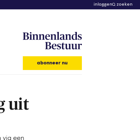
inloggen
zoeken
abonneer nu
 uit
n via een