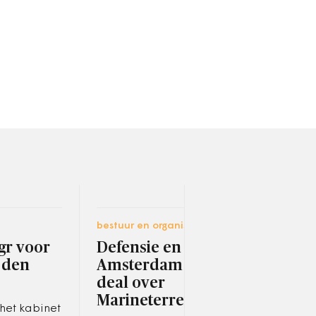
bestuur en organisatie
bestu
gr voor
Defensie en
Hon
 den
Amsterdam sluiten
suc
deal over
Mede
Marineterrein
Radb
het kabinet