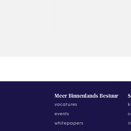
wrang voor mensen die geen
huis hebben. Dat vindt
belangenorganisatie
Amsterdam City…
Meer Binnenlands Bestuur
S
vacatures
k
events
c
whitepapers
i