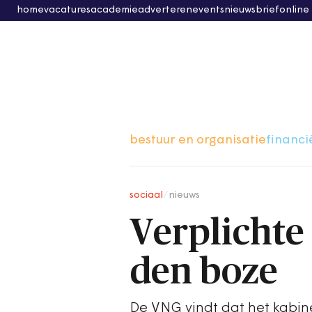
home
vacatures
academie
adverteren
events
nieuwsbrief
online
bestuur en organisatie
financi
sociaal
/
nieuws
Verplichte
den boze
De VNG vindt dat het kabin