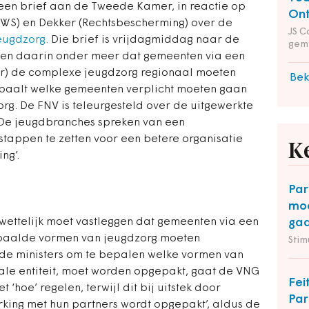
een brief aan de Tweede Kamer, in reactie op
Ont
(VWS) en Dekker (Rechtsbescherming) over de
JS C
eugdzorg.
Die brief is vrijdagmiddag naar de
gem
llen daarin onder meer dat gemeenten via een
r) de complexe jeugdzorg regionaal moeten
Bek
epaalt welke gemeenten verplicht moeten gaan
rg. De FNV is teleurgesteld over de uitgewerkte
 De jeugdbranches spreken van een
stappen te zetten voor een betere organisatie
K
ng’.
Par
moe
 wettelijk moet vastleggen dat gemeenten via een
gaa
paalde vormen van jeugdzorg moeten
Stim
 de ministers om te bepalen welke vormen van
iale entiteit, moet worden opgepakt, gaat de VNG
Fei
t ‘hoe’ regelen, terwijl dit bij uitstek door
Par
king met hun partners wordt opgepakt’, aldus de