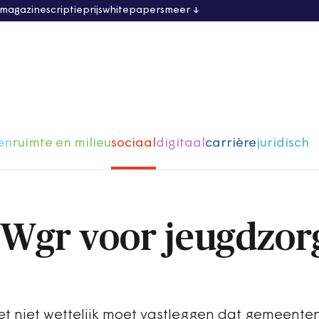
 magazine
scriptieprijs
whitepapers
meer
ën
ruimte en milieu
sociaal
digitaal
carrière
juridisch
 Wgr voor jeugdzorg
et niet wettelijk moet vastleggen dat gemeente