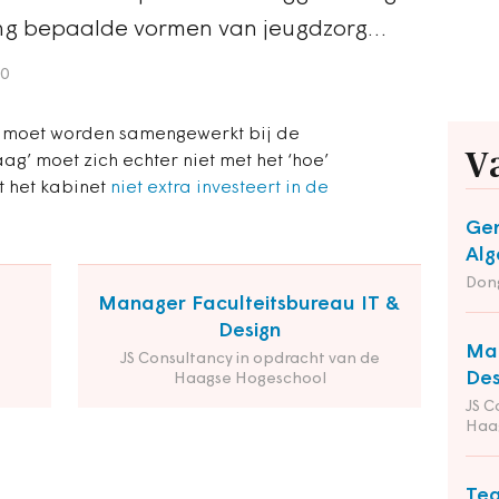
ing bepaalde vormen van jeugdzorg…
20
 moet worden samengewerkt bij de
V
ag’ moet zich echter niet met het ‘hoe’
 het kabinet
niet extra investeert in de
Gem
Alg
Dong
Manager Faculteitsbureau IT &
Design
Man
JS Consultancy in opdracht van de
Des
Haagse Hogeschool
JS C
Haa
Tea