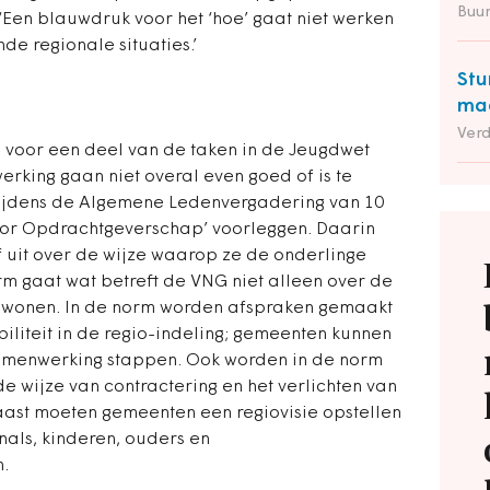
Buu
‘Een blauwdruk voor het ‘hoe’ gaat niet werken
de regionale situaties.’
Stu
maa
Ver
 voor een deel van de taken in de Jeugdwet
rking gaan niet overal even goed of is te
tijdens de Algemene Ledenvergadering van 10
oor Opdrachtgeverschap’ voorleggen. Daarin
f uit over de wijze waarop ze de onderlinge
 gaat wat betreft de VNG niet alleen over de
 wonen. In de norm worden afspraken gemaakt
iliteit in de regio-indeling; gemeenten kunnen
 samenwerking stappen. Ook worden in de norm
 wijze van contractering en het verlichten van
aast moeten gemeenten een regiovisie opstellen
nals, kinderen, ouders en
n.