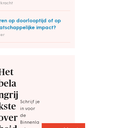
rkracht
ren op doorlooptijd of op
tschappelijke impact?
der
Het
bela
ngrij
Schrijf je
kste
in voor
over
de
Binnenla