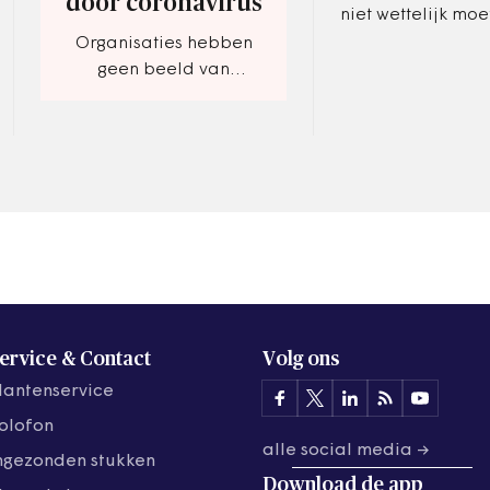
door coronavirus
niet wettelijk moe
vastleggen dat g
Organisaties hebben
via een gemeens
geen beeld van
regeling bepaal
ziekteverzuim door
van jeugdzorg…
coronavirus
ervice & Contact
Volg ons
lantenservice
olofon
alle social media →
ngezonden stukken
Download de
app