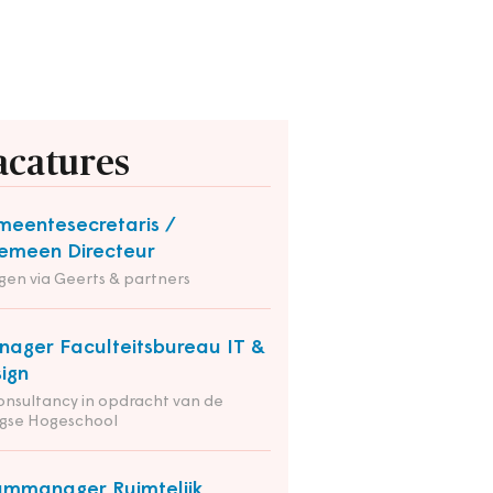
acatures
eentesecretaris /
emeen Directeur
en via Geerts & partners
ager Faculteitsbureau IT &
ign
onsultancy in opdracht van de
gse Hogeschool
mmanager Ruimtelijk