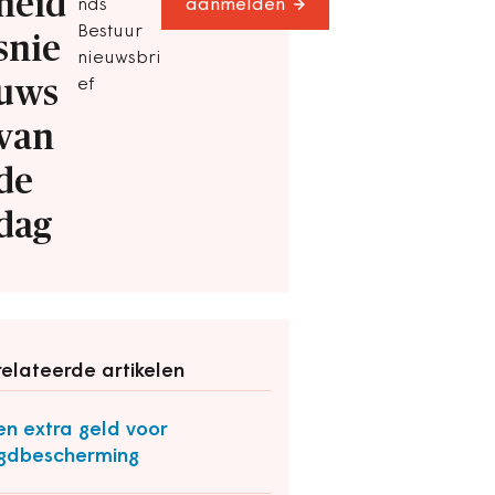
heid
nds
aanmelden
Bestuur
snie
nieuwsbri
uws
ef
van
de
dag
elateerde artikelen
n extra geld voor
gdbescherming