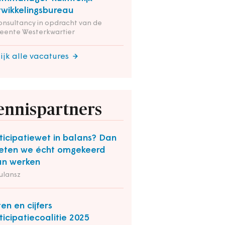
wikkelingsbureau
onsultancy in opdracht van de
eente Westerkwartier
ijk alle vacatures
ennispartners
ticipatiewet in balans? Dan
ten we écht omgekeerd
n werken
ulansz
ten en cijfers
ticipatiecoalitie 2025