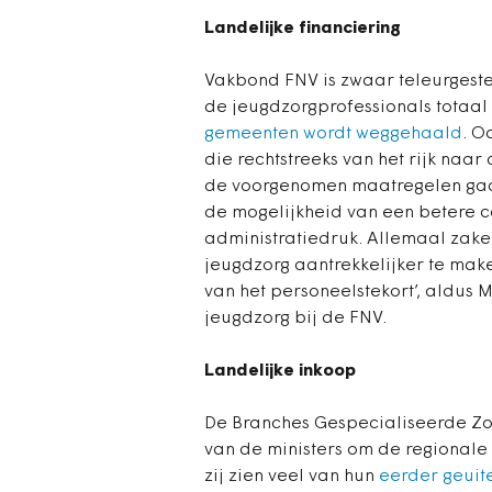
Landelijke financiering
Vakbond FNV is zwaar teleurgestel
de jeugdzorgprofessionals totaal
gemeenten wordt weggehaald
. O
die rechtstreeks van het rijk naar
de voorgenomen maatregelen gaan
de mogelijkheid van een betere ca
administratiedruk. Allemaal zaken
jeugdzorg aantrekkelijker te mak
van het personeelstekort’, aldus 
jeugdzorg bij de FNV.
Landelijke inkoop
De Branches Gespecialiseerde Zo
van de ministers om de regionale 
zij zien veel van hun
eerder geuit