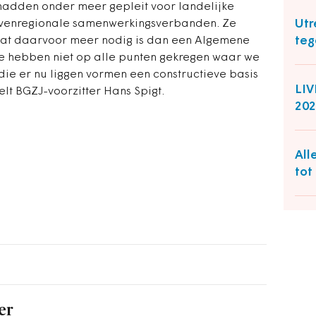
hadden onder meer gepleit voor landelijke
Utr
ovenregionale samenwerkingsverbanden. Ze
teg
 dat daarvoor meer nodig is dan een Algemene
e hebben niet op alle punten gekregen waar we
die er nu liggen vormen een constructieve basis
LI
elt BGZJ-voorzitter Hans Spigt.
202
All
tot
er