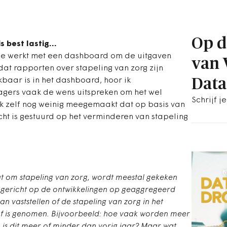
Op d
is best lastig…
 die werkt met een dashboard om de uitgaven
van
dat rapporten over stapeling van zorg zijn
Data
kbaar is in het dashboard, hoor ik
agers vaak de wens uitspreken om het wel
Schrijf j
k zelf nog weinig meegemaakt dat op basis van
cht is gestuurd op het verminderen van stapeling
gaat om stapeling van zorg, wordt meestal gekeken
d gericht op de ontwikkelingen op geaggregeerd
an vaststellen of de stapeling van zorg in het
f is genomen. Bijvoorbeeld: hoe vaak worden meer
 is dit meer of minder dan vorig jaar? Maar wat