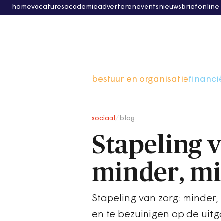
home
vacatures
academie
adverteren
events
nieuwsbrief
online
bestuur en organisatie
financi
sociaal
/
blog
Stapeling 
minder, mi
Stapeling van zorg: minder
en te bezuinigen op de uit