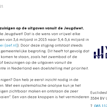
021
zuinigen op de uitgaven vanuit de Jeugdwet.
de Jeugdwet! Dat is de wens van vrijwel elke
n van 3,6 miljard in 2015 naar 5,4-5,6 miljard in
ei (aef.nl)
). Door deze stijging ontstaat steeds
gemeentelijke begroting. Dit heeft tot gevolg dat
 komen te staan, zoals het zwembad of de
of bezuinigen op de uitgaven vanuit de
te in Nederland een doelstelling met prioriteit.
igen? Dan heb je eerst inzicht nodig in de
n. Met een systematische analyse kun je het
nigen zichtbaar maken en ontstaan de zeer
Euclides
aien”. Een van deze knoppen is het verminderen
3584 BV 
T:
085 11