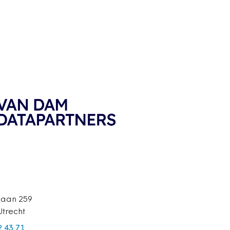
laan 259
Utrecht
2 43 71