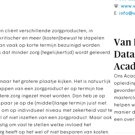
W:
www.v
E:
info@
n cliënt verschillende zorgproducten, in
ritischer en meer (kosten)bewust te stapelen
Van
kan vaak op korte termijn bezuinigd worden.
Data
dat minder zorg (tegelijkertijd) wordt geleverd.
Aca
Ons Aca
naar het grotere plaatje kijken. Het is natuurlijk
opleidin
rappen van een zorgproduct er op termijn toe
gevorder
dere zorg ingezet moet worden. Dan heb je op
mastercl
paar je op de (middel)lange termijn juist niet.
helpen we
is om op individueel niveau met zekerheid vast te
manier di
wel of niet inzetten van een zorgproduct. Maar ook
een over
tig om vast te stellen welke invloed het
g heeft op het wel of niet besparen van kosten.