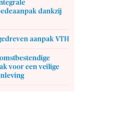
ntegrale
edeaanpak dankzij
gedreven aanpak VTH
omstbestendige
k voor een veilige
nleving