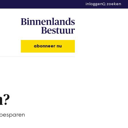
inloggen
zoeken
abonneer nu
n?
 besparen