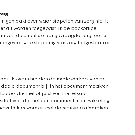
zorg
ijn gemaakt over waar stapelen van zorg niet is
oet dit worden toegepast. In de backoffice
au van de cliënt de aangevraagde zorg toe- of
 aangevraagde stapeling van zorg toegestaan of
waar ik kwam hielden de medewerkers van de
edeeld document bij. In het document maakten
odes die niet of juist wel met elkaar
tief was dat het een document in ontwikkeling
ngevuld kon worden met de nieuwste afspraken.