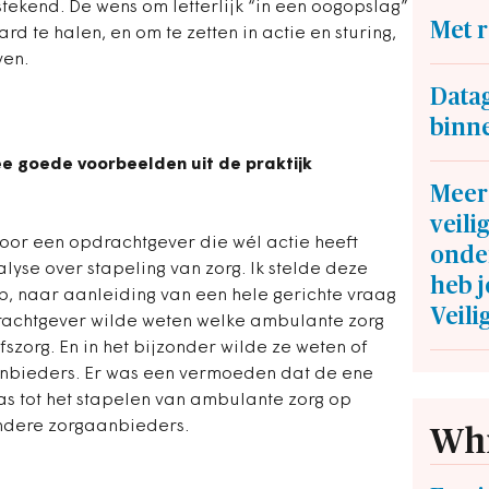
stekend. De wens om letterlijk “in een oogopslag”
Met r
rd te halen, en om te zetten in actie en sturing,
ven.
Data
binn
ee goede voorbeelden uit de praktijk
Meer 
veili
 voor een opdrachtgever die wél actie heeft
onde
yse over stapeling van zorg. Ik stelde deze
heb 
, naar aanleiding van een hele gerichte vraag
Veil
rachtgever wilde weten welke ambulante zorg
fszorg. En in het bijzonder wilde ze weten of
aanbieders. Er was een vermoeden dat de ene
s tot het stapelen van ambulante zorg op
 andere zorgaanbieders.
Whi