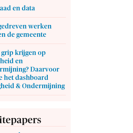
aad en data
gedreven werken
en de gemeente
grip krijgen op
gheid en
rmijning? Daarvoor
je het dashboard
igheid & Ondermijning
tepapers