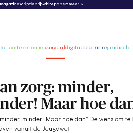
 magazine
scriptieprijs
whitepapers
meer
ën
ruimte en milieu
sociaal
digitaal
carrière
juridisch
van zorg: minder,
nder! Maar hoe da
, minder, minder! Maar hoe dan? De wens om te
gaven vanuit de Jeugdwet