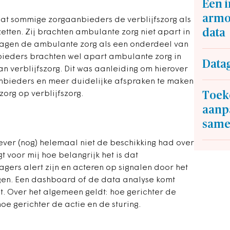
Een i
armo
at sommige zorgaanbieders de verblijfszorg als
data
zetten. Zij brachten ambulante zorg niet apart in
zagen de ambulante zorg als een onderdeel van
bieders brachten wel apart ambulante zorg in
Data
an verblijfszorg. Dit was aanleiding om hierover
anbieders en meer duidelijke afspraken te maken
Toek
org op verblijfszorg.
aanpa
same
ver (nog) helemaal niet de beschikking had over
 voor mij hoe belangrijk het is dat
gers alert zijn en acteren op signalen door het
ragen. Een dashboard of de data analyse komt
ht. Over het algemeen geldt: hoe gerichter de
oe gerichter de actie en de sturing.