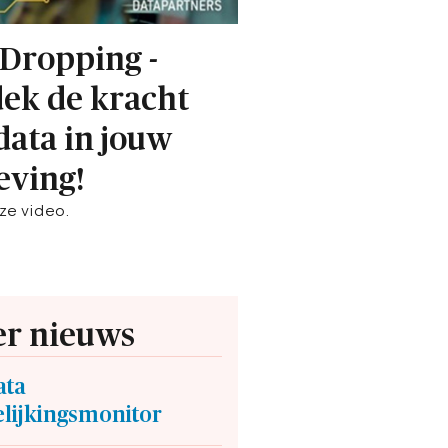
Dropping -
ek de kracht
data in jouw
ving!
ze video.
r nieuws
ata
lijkingsmonitor