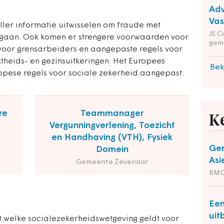
Adv
Va
ller informatie uitwisselen om fraude met
JS C
e gaan. Ook komen er strengere voorwaarden voor
gem
voor grensarbeiders en aangepaste regels voor
theids- en gezinsuitkeringen. Het Europees
Bek
pese regels voor sociale zekerheid aangepast.
re
Teammanager
K
Vergunningverlening, Toezicht
en Handhaving (VTH), Fysiek
Gem
Domein
Asi
Gemeente Zevenaar
BM
Een
uit
t welke socialezekerheidswetgeving geldt voor