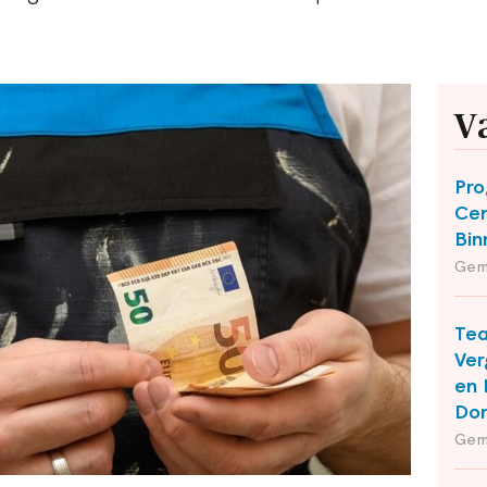
V
Pro
Cen
Bin
Gem
Te
Ver
en 
Do
Gem