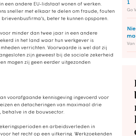
1
in een andere EU-lidstaat wonen of werken.
Go 
ns sneller met elkaar te delen om fraude, fouten
n brievenbusfirma's, beter te kunnen opsporen.
Nie
 voor minder dan twee jaar in een andere
maa
zekerd in het land waar hun werkgever is
Van
amheden verrichten. Voorwaarde is wel dat zij
gesloten zijn geweest bij de sociale zekerheid
ien mogen zij geen eerder uitgezonden
van voorafgaande kennisgeving ingevoerd voor
reizen en detacheringen van maximaal drie
 behalve in de bouwsector.
zekeringsperioden en arbeidsverleden in
 voor het recht op een uitkering. Werkzoekenden