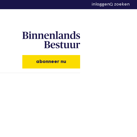
inloggen
zoeken
abonneer nu