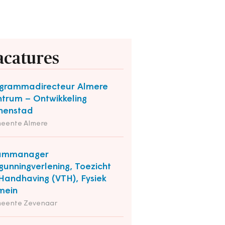
acatures
grammadirecteur Almere
trum – Ontwikkeling
nenstad
eente Almere
ammanager
gunningverlening, Toezicht
Handhaving (VTH), Fysiek
mein
eente Zevenaar