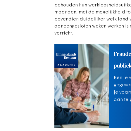
behouden hun werkloosheidsuitker
maanden, met de mogelijkheid tot
bovendien duidelijker welk land v
aaneengesloten weken werken is 
verricht.
Fraude
publie
Ben je 
gegeven
je vaar
aan te 