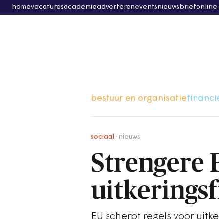
home
vacatures
academie
adverteren
events
nieuwsbrief
online
bestuur en organisatie
financi
sociaal
/
nieuws
Strengere 
uitkerings
EU scherpt regels voor uitk