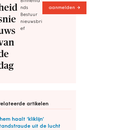
Binnenla
heid
nds
aanmelden
Bestuur
snie
nieuwsbri
uws
ef
van
de
dag
elateerde artikelen
hem haalt ‘kliklijn’
standsfraude uit de lucht