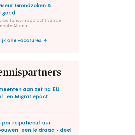
iseur Grondzaken &
stgoed
onsultancy in opdracht van de
eente Altena
ijk alle vacatures
ennispartners
eenten aan zet na EU
el- en Migratiepact
C
 participatiecultuur
bouwen: een leidraad - deel