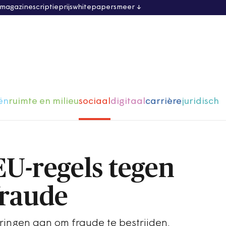
 magazine
scriptieprijs
whitepapers
meer
ën
ruimte en milieu
sociaal
digitaal
carrière
juridisch
EU-regels tegen
fraude
eringen aan om fraude te bestrijden.