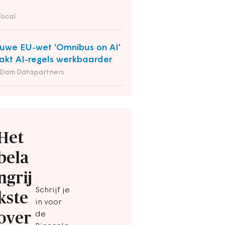
Vocal
uwe EU-wet 'Omnibus on AI'
kt AI-regels werkbaarder
 Dam Datapartners
Het
bela
ngrij
Schrijf je
kste
in voor
over
de