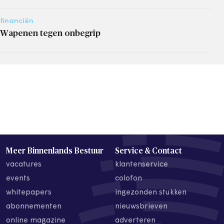
financiën
Wapenen tegen onbegrip
Meer Binnenlands Bestuur
Service & Contact
vacatures
klantenservice
events
colofon
whitepapers
ingezonden stukken
abonnementen
nieuwsbrieven
online magazine
adverteren