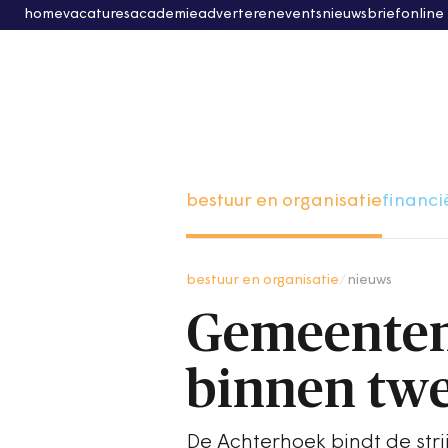
home
vacatures
academie
adverteren
events
nieuwsbrief
online
bestuur en organisatie
financi
bestuur en organisatie
/
nieuws
Gemeenten
binnen tw
De Achterhoek bindt de strij