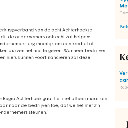
Maa
Gem
Bek
erkingsverband van de acht Achterhoekse
 dit de ondernemers ook echt zal helpen:
ondernemers erg moeilijk om een krediet of
anken durven het niet te geven. Wanneer bedrijven
K
en niets kunnen voorfinancieren zal deze
’
Ver
aan
Rad
e Regio Achterhoek gaat het niet alleen maar om
baar naar de bedrijven toe, dat we het met z’n
ondernemers steunen.’