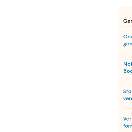
Ger
Ond
ge
Not
Boa
Sta
ver
Ver
for