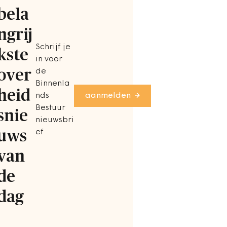
bela
ngrij
Schrijf je
kste
in voor
over
de
Binnenla
heid
nds
aanmelden
Bestuur
snie
nieuwsbri
uws
ef
van
de
dag