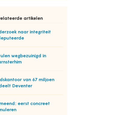
elateerde artikelen
erzoek naar integriteit
deputeerde
ulen wegbezuinigd in
rnsterhim
dskantoor van 67 miljoen
deelt Deventer
meend: eerst concreet
muleren