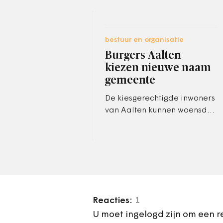
bestuur en organisatie
Burgers Aalten
kiezen nieuwe naam
gemeente
De kiesgerechtigde inwoners
van Aalten kunnen woensdag
naar de stembus om een
nieuwe naam voor de
gemeente te kiezen. In 2005
fuseerden de…
Reacties:
1
U moet ingelogd zijn om een r