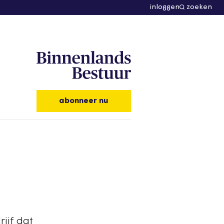
inloggen
zoeken
abonneer nu
rijf dat