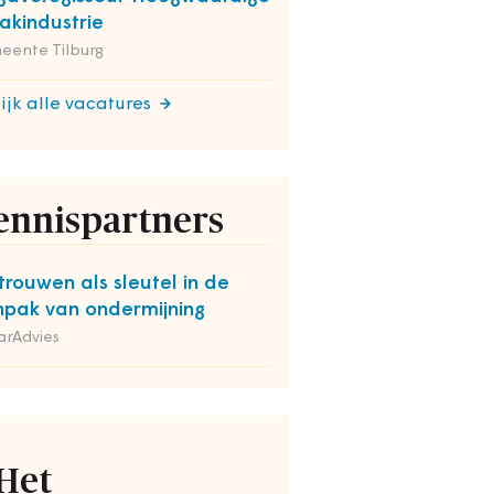
kindustrie
eente Tilburg
ijk alle vacatures
ennispartners
trouwen als sleutel in de
pak van ondermijning
arAdvies
Het