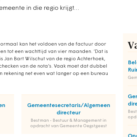
emeente in die regio krijgt…
V
 Normaal kan het voldoen van de factuur door
n tot een wachttijd van vier maanden. ‘Dat is
is Jan Bart Wilschut van de regio Achterhoek,
Bel
 checken van de nota’s. Vaak moet dat dubbel
Rui
en rekening net even wat langer op een bureau
Gem
Ge
dir
en
Gemeentesecretaris/Algemeen
Bes
directeur
opd
Bestman - Bestuur & Management in
opdracht van Gemeente Oegstgeest
Opg