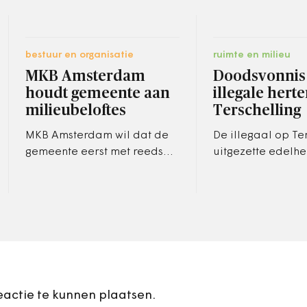
bestuur en organisatie
ruimte en milieu
MKB Amsterdam
Doodsvonnis
houdt gemeente aan
illegale hert
milieubeloftes
Terschelling
MKB Amsterdam wil dat de
De illegaal op Te
gemeente eerst met reeds
uitgezette edelh
gedane beloftes over de
worden gedood. M
brug komt, voordat de
Gerda Verburg v
organisatie verder meewerkt
Landbouw heeft 
aan de…
maandag toeste
eactie te kunnen plaatsen.