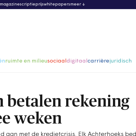
 magazine
scriptieprijs
whitepapers
meer
ën
ruimte en milieu
sociaal
digitaal
carrière
juridisch
 betalen rekening
ee weken
d aan met de kredietcrisis. Elk Achterhoeks bed