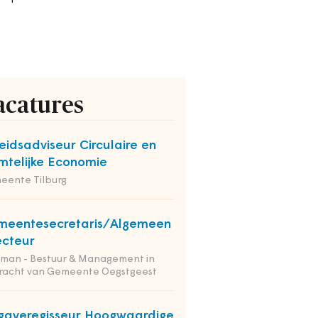
acatures
eidsadviseur Circulaire en
mtelijke Economie
eente Tilburg
meentesecretaris/Algemeen
ecteur
tman - Bestuur & Management in
racht van Gemeente Oegstgeest
averegisseur Hoogwaardige