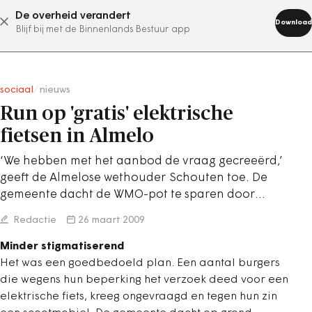
De overheid verandert
abonneer nu
Download
Blijf bij met de Binnenlands Bestuur app
sociaal
/
nieuws
Run op 'gratis' elektrische
fietsen in Almelo
‘We hebben met het aanbod de vraag gecreeërd,’
geeft de Almelose wethouder Schouten toe. De
gemeente dacht de WMO-pot te sparen door…
Redactie
26 maart 2009
Minder stigmatiserend
Het was een goedbedoeld plan. Een aantal burgers
die wegens hun beperking het verzoek deed voor een
elektrische fiets, kreeg ongevraagd en tegen hun zin