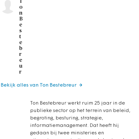
T
o
n
B
e
s
t
e
b
r
e
u
r
Bekijk alles van Ton Bestebreur
Ton Bestebreur werkt ruim 25 jaar in de
publieke sector op het terrein van beleid,
begroting, besturing, strategie,
informatiemanagement. Dat heeft hij
gedaan bij twee ministeries en