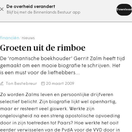
De overheid verandert
abonneer nu
Download
Blijf bij met de Binnenlands Bestuur app
financiën
/
nieuws
Groeten uit de rimboe
De ‘romantische boekhouder’ Gerrit Zalm heeft tijd
gemaakt om een mooie biografie te schrijven. Het
is een must voor de liefhebbers…
Ton Bestebreur
20 maart 2009
Zo worden Zalms leven en persoonlijke drijfveren
selectief belicht. Zijn biografie lijkt wel openhartig,
maar er resteert veel giswerk. Werkte zijn
ongelovigheid na een streng apostolische opvoeding
door in zijn toetreden tot Paars? Hoe werkte het ooit
eerder verwisselen van de PvdA voor de VVD door in