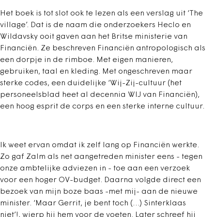
Het boek is tot slot ook te lezen als een verslag uit ‘The
village’. Dat is de naam die onderzoekers Heclo en
Wildavsky ooit gaven aan het Britse ministerie van
Financiën. Ze beschreven Financiën antropologisch als
een dorpje in de rimboe. Met eigen manieren,
gebruiken, taal en kleding. Met ongeschreven maar
sterke codes, een duidelijke ‘Wij-Zij-cultuur (het
personeelsblad heet al decennia WIJ van Financiën),
een hoog esprit de corps en een sterke interne cultuur.
Ik weet ervan omdat ik zelf lang op Financiën werkte.
Zo gaf Zalm als net aangetreden minister eens - tegen
onze ambtelijke adviezen in - toe aan een verzoek
voor een hoger OV-budget. Daarna volgde direct een
bezoek van mijn boze baas -met mij- aan de nieuwe
minister. ‘Maar Gerrit, je bent toch (…) Sinterklaas
niet’!, wierp hij hem voor de voeten. Later schreef hij