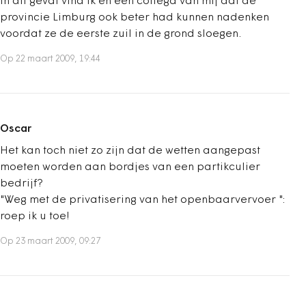
In dit geval vind ik en een collega van mij dat de
provincie Limburg ook beter had kunnen nadenken
voordat ze de eerste zuil in de grond sloegen.
Op 22 maart 2009, 19:44
Oscar
Het kan toch niet zo zijn dat de wetten aangepast
moeten worden aan bordjes van een partikculier
bedrijf?
"Weg met de privatisering van het openbaarvervoer ":
roep ik u toe!
Op 23 maart 2009, 09:27