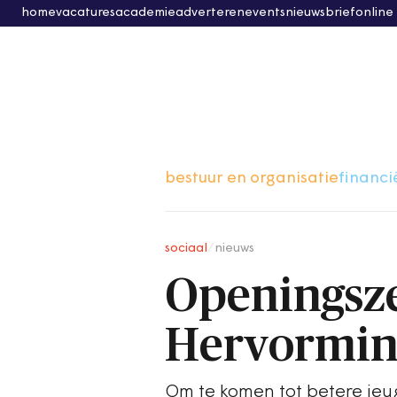
home
vacatures
academie
adverteren
events
nieuwsbrief
online
bestuur en organisatie
financi
sociaal
/
nieuws
Openingsze
Hervormin
Om te komen tot betere jeug