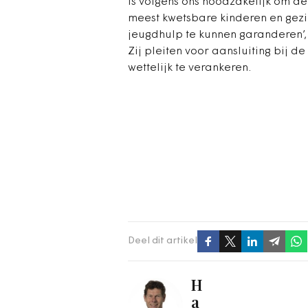
is volgens ons noodzakelijk om de
meest kwetsbare kinderen en gezi
jeugdhulp te kunnen garanderen’, 
Zij pleiten voor aansluiting bij d
wettelijk te verankeren.
Deel dit artikel
H
a