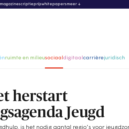
 magazine
scriptieprijs
whitepapers
meer
ën
ruimte en milieu
sociaal
digitaal
carrière
juridisch
t herstart
gsagenda Jeugd
dhulp, is het nodig aantal regio’s voor jeugdzo