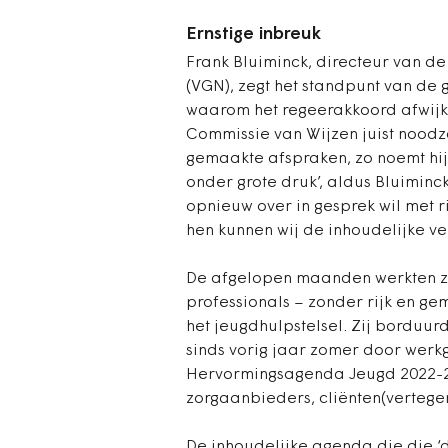
Ernstige inbreuk
Frank Bluiminck, directeur van 
(VGN), zegt het standpunt van de 
waarom het regeerakkoord afwijkt
Commissie van Wijzen juist noodza
gemaakte afspraken, zo noemt hij
onder grote druk’, aldus Bluimin
opnieuw over in gesprek wil met r
hen kunnen wij de inhoudelijke ve
De afgelopen maanden werkten zo
professionals – zonder rijk en g
het jeugdhulpstelsel. Zij borduur
sinds vorig jaar zomer door wer
Hervormingsagenda Jeugd 2022-20
zorgaanbieders, cliënten(vertege
De inhoudelijke agenda die die ‘d