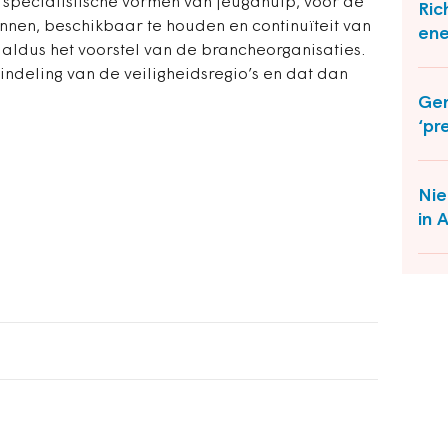
 specialistische vormen van jeugdhulp, voor de
Ric
nnen, beschikbaar te houden en continuïteit van
ene
aldus het voorstel van de brancheorganisaties.
e indeling van de veiligheidsregio’s en dat dan
Ge
‘pr
Nie
in 