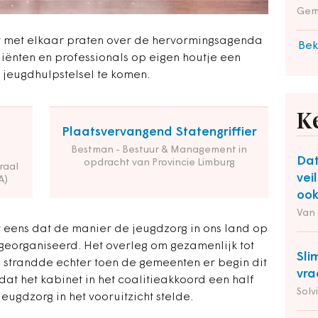
Gem
r met elkaar praten over de hervormingsagenda
Bek
iënten en professionals op eigen houtje een
 jeugdhulpstelsel te komen.
K
Plaatsvervangend Statengriffier
Bestman - Bestuur & Management in
Da
opdracht van Provincie Limburg
raal
vei
A)
ook
Van
r eens dat de manier de jeugdzorg in ons land op
eorganiseerd. Het overleg om gezamenlijk tot
Sli
strandde echter toen de gemeenten er begin dit
vra
dat het kabinet in het coalitieakkoord een half
Solv
eugdzorg in het vooruitzicht stelde.