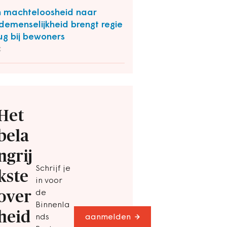
 machteloosheid naar
emenselijkheid brengt regie
ug bij bewoners
C
Het
bela
ngrij
Schrijf je
kste
in voor
over
de
Binnenla
heid
nds
aanmelden