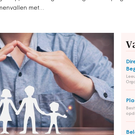
amenvallen met…
V
Dir
Beg
Leeu
Orga
Pla
Bes
opdr
Bel