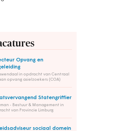
acatures
ecteur Opvang en
eleiding
wendaal in opdracht van Centraal
an opvang asielzoekers (COA)
atsvervangend Statengriffier
tman - Bestuur & Management in
acht van Provincie Limburg
eidsadviseur sociaal domein