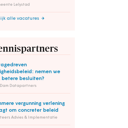
eente Lelystad
ijk alle vacatures
ennispartners
tagedreven
ligheidsbeleid: nemen we
 betere besluiten?
 Dam Datapartners
mmere vergunning verlening
agt om concreter beleid
iteers Advies & Implementatie