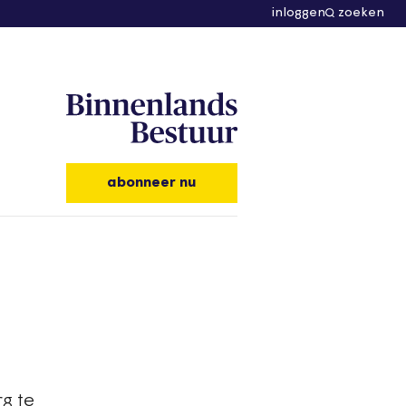
inloggen
zoeken
abonneer nu
rg te