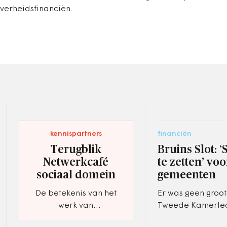
overheidsfinanciën.
kennispartners
financiën
Terugblik
Bruins Slot: 
Netwerkcafé
te zetten’ voo
sociaal domein
gemeenten
De betekenis van het
Er was geen groot
werk van
Tweede Kamerled
beleidsadviseurs
de nieuwe herver