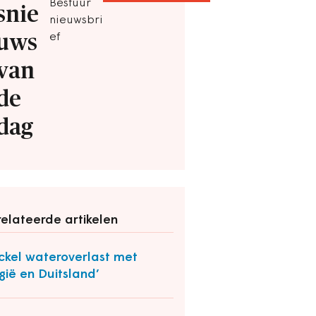
Bestuur
snie
nieuwsbri
uws
ef
van
de
dag
elateerde artikelen
ckel wateroverlast met
gië en Duitsland’