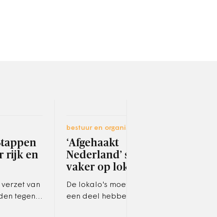
bestuur en organisatie
socia
‘Stappen
‘Afgehaakt
Ope
r rijk en
Nederland’ stemt
He
vaker op lokale partij
Jeu
 verzet van
De lokalo's moeten het voor
Om t
en tegen
een deel hebben van
jeug
deling van
'afgehaakte' kiezers, maar
aant