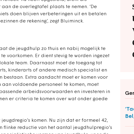
 aan de overlegtafel plaats te nemen. ‘De
niets doen blijven verbeteringen uit en betalen
zinnen de rekening’, zegt Bluiminck.
at de jeugdhulp zo thuis en nabij mogelijk te
 te voorkomen. Er dient stevig te worden ingezet
lokale team. Daarnaast moet de toegang tot
rts, kinderarts of andere medisch specialist en
ven bestaan. Extra aandacht moet er komen voor
Om aan voldoende personeel te komen, moet
passende arbeidsvoorwaarden en investeren in
Ger
enen er criteria te komen over wat onder goede
‘Ta
Bel
 jeugdregio’s komen. Nu zijn dat er formeel 42,
n flinke reductie van het aantal jeugdhulpregio’s