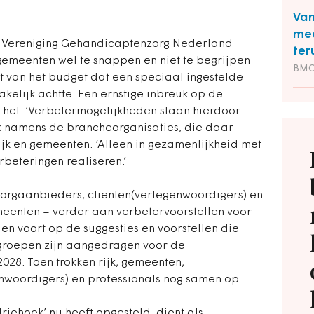
Van
med
de Vereniging Gehandicaptenzorg Nederland
ter
gemeenten wel te snappen en niet te begrijpen
BM
 van het budget dat een speciaal ingestelde
kelijk achtte. Een ernstige inbreuk op de
 het. ‘Verbetermogelijkheden staan hierdoor
ck namens de brancheorganisaties, die daar
ijk en gemeenten. ‘Alleen in gezamenlijkheid met
rbeteringen realiseren.’
rgaanbieders, cliënten(vertegenwoordigers) en
emeenten – verder aan verbetervoorstellen voor
den voort op de suggesties en voorstellen die
kgroepen zijn aangedragen voor de
28. Toen trokken rijk, gemeenten,
nwoordigers) en professionals nog samen op.
riehoek’ nu heeft opgesteld, dient als