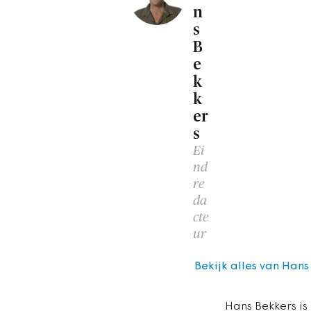
n
s
B
e
k
k
er
s
Ei
nd
re
da
cte
ur
Bekijk alles van Hans
Hans Bekkers is