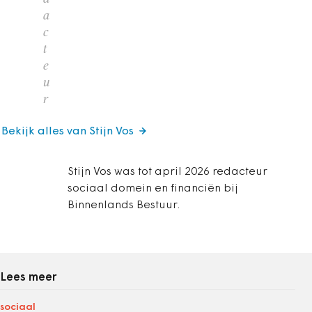
a
c
t
e
u
r
Bekijk alles van Stijn Vos
Stijn Vos was tot april 2026 redacteur
sociaal domein en financiën bij
Binnenlands Bestuur.
Lees meer
sociaal