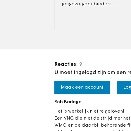
jeugdzorgaanbieders
maken, zijn een doorn in het
oog van de Tweede Kamer
en het kabinet. Een aantal
fracties wil…
Reacties:
9
U moet ingelogd zijn om een r
Maak een account
Log
Rob Barlage
Het is werkelijk niet te geloven!
Een VNG die niet de strijd met het
WMO en de daarbij behorende fi