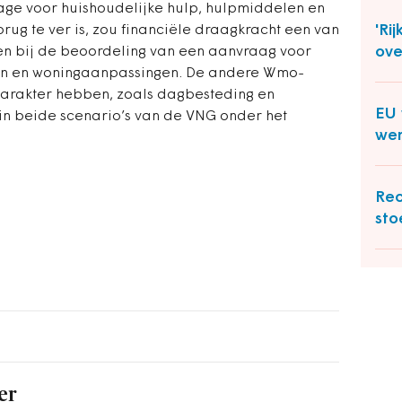
age voor huishoudelijke hulp, hulpmiddelen en
'Ri
rug te ver is, zou financiële draagkracht een van
ove
en bij de beoordeling van een aanvraag voor
len en woningaanpassingen. De andere Wmo-
karakter hebben, zoals dagbesteding en
EU 
 in beide scenario’s van de VNG onder het
wer
Rec
sto
er