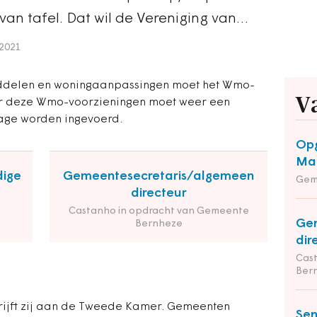
n tafel. Dat wil de Vereniging van…
2021
iddelen en woningaanpassingen moet het Wmo-
V
or deze Wmo-voorzieningen moet weer een
rage worden ingevoerd.
Opg
Maa
dige
Gemeentesecretaris/algemeen
Gem
directeur
Castanho in opdracht van Gemeente
Gem
Bernheze
dir
Cas
Ber
rijft zij aan de Tweede Kamer. Gemeenten
Sen