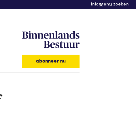
inloggen
zoeken
abonneer nu
f