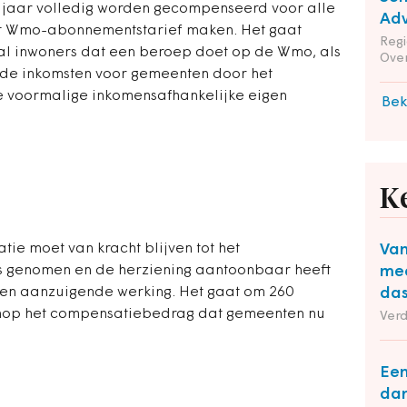
jaar volledig worden gecompenseerd voor alle
Adv
het Wmo-abonnementstarief maken. Het gaat
Reg
al inwoners dat een beroep doet op de Wmo, als
Ove
de inkomsten voor gemeenten door het
e voormalige inkomensafhankelijke eigen
Bek
K
tie moet van kracht blijven tot het
Van
s genomen en de herziening aantoonbaar heeft
mee
ten aanzuigende werking. Het gaat om 260
das
enop het compensatiebedrag dat gemeenten nu
Ver
Een
dan