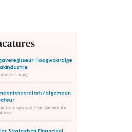
acatures
averegisseur Hoogwaardige
kindustrie
eente Tilburg
eentesecretaris/algemeen
ecteur
tanho in opdracht van Gemeente
nheze
ior Strategisch Financieel