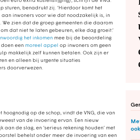
en euro extra kostenstijging)’, schrijft de VNG.
p sturen, benadrukt zij. ‘Hierdoor komt het
aan inwoners voor wie dat noodzakelijk is, in
an. We zien dat de groep gemeenten die daarom
 dat niet te laten gebeuren, elke dag groeit.’
enwoordig het inkomen
mee bij de beoordeling
 doen een
moreel appel
op inwoners om geen
ulp makkelijk zelf kunnen betalen. Ook zijn er
en en alleen bij urgente situaties
rs doorverwezen.
Ger
hoognodig op de schop, vindt de VNG, die van
eweest van de invoering ervan. Een nieuw
Met
k aan de slag, en ‘serieus rekening houden’ met
ook
voorstel behelst onder meer de invoering van een