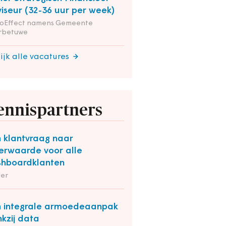
iseur (32-36 uur per week)
ioEffect namens Gemeente
rbetuwe
ijk alle vacatures
ennispartners
 klantvraag naar
rwaarde voor alle
hboardklanten
der
 integrale armoedeaanpak
kzij data