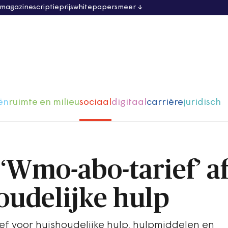
 magazine
scriptieprijs
whitepapers
meer
ën
ruimte en milieu
sociaal
digitaal
carrière
juridisch
‘Wmo-abo-tarief’ a
oudelijke hulp
 voor huishoudelijke hulp, hulpmiddelen en