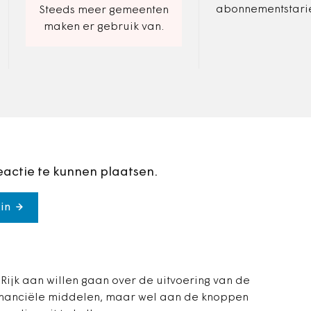
abonnementstarie
Steeds meer gemeenten
huishoudelijke hu
maken er gebruik van.
hulpmiddelen en
woningaanpassin
van tafel. Dat wil
Vereniging van…
eactie te kunnen plaatsen.
in
 Rijk aan willen gaan over de uitvoering van de
nanciële middelen, maar wel aan de knoppen