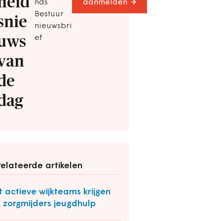
heid
nds
aanmelden
Bestuur
snie
nieuwsbri
uws
ef
van
de
dag
elateerde artikelen
 actieve wijkteams krijgen
 zorgmijders jeugdhulp