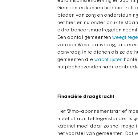
euro inkomstenderving en 230 miljo
Gemeenten kunnen hier niet zelf o
bieden van zorg en ondersteuning 
het hier en nu onder druk te sta
extra beheersmaatregelen neemt om
Een aantal gemeenten
weegt teg
van een Wmo-aanvraag, anderen
aanvraag in te dienen als ze de h
gemeenten die
wachtlijsten
hanter
hulpbehoevenden naar aanbiede
Financiële draagkracht
Het Wmo-abonnementstarief moet 
meet af aan fel tegenstander is g
kabinet moet daar zo snel mogelij
het voorstel van gemeenten. Dat 