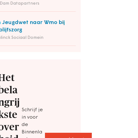
 Dam Datapartners
 Jeugdwet naar Wmo bij
blijfszorg
linck Sociaal Domein
Het
bela
ngrij
Schrijf je
kste
in voor
over
de
Binnenla