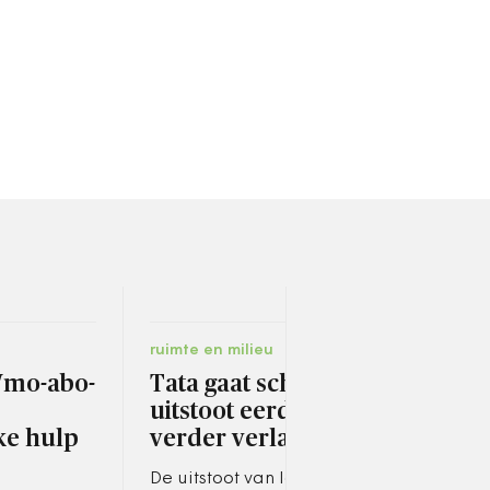
ruimte en milieu
socia
Wmo-abo-
Tata gaat schadelijke
Gem
uitstoot eerder en
aan
ke hulp
verder verlagen
inb
s
De uitstoot van lood gaat al