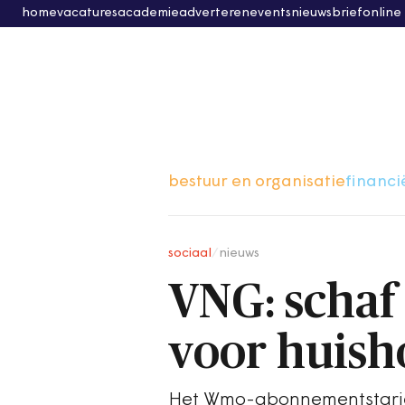
home
vacatures
academie
adverteren
events
nieuwsbrief
online
bestuur en organisatie
financi
sociaal
/
nieuws
VNG: schaf 
voor huish
Het Wmo-abonnementstarief