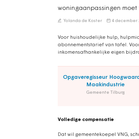
woningaanpassingen moet va
Yolanda de Koster
4 december 
Voor huishoudelijke hulp, hulpm
abonnementstarief van tafel. Vo
inkomensafhankelijke eigen bijd
Opgaveregisseur Hoogwaar
Maakindustrie
Gemeente Tilburg
Volledige compensatie
Dat wil gemeentekoepel VNG, sch