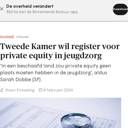
De overheid verandert
abonneer nu
Download
Blijf bij met de Binnenlands Bestuur app
sociaal
/
nieuws
Tweede Kamer wil register voor
private equity in jeugdzorg
‘In een beschaafd land zou private equity geen
plaats moeten hebben in de jeugdzorg’, aldus
Sarah Dobbe (SP).
Koen Enneking
8 februari 2024