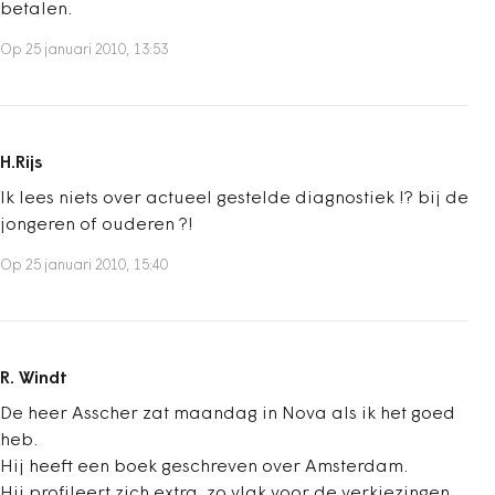
betalen.
Op 25 januari 2010, 13:53
H.Rijs
Ik lees niets over actueel gestelde diagnostiek !? bij de
jongeren of ouderen ?!
Op 25 januari 2010, 15:40
R. Windt
De heer Asscher zat maandag in Nova als ik het goed
heb.
Hij heeft een boek geschreven over Amsterdam.
Hij profileert zich extra, zo vlak voor de verkiezingen,