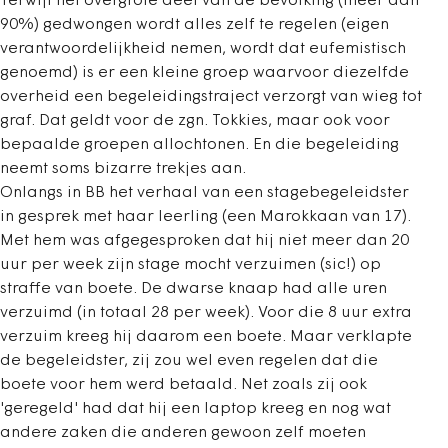
Terwijl het overgrote deel van de bevolking (meer dan
90%) gedwongen wordt alles zelf te regelen (eigen
verantwoordelijkheid nemen, wordt dat eufemistisch
genoemd) is er een kleine groep waarvoor diezelfde
overheid een begeleidingstraject verzorgt van wieg tot
graf. Dat geldt voor de zgn. Tokkies, maar ook voor
bepaalde groepen allochtonen. En die begeleiding
neemt soms bizarre trekjes aan.
Onlangs in BB het verhaal van een stagebegeleidster
in gesprek met haar leerling (een Marokkaan van 17).
Met hem was afgegesproken dat hij niet meer dan 20
uur per week zijn stage mocht verzuimen (sic!) op
straffe van boete. De dwarse knaap had alle uren
verzuimd (in totaal 28 per week). Voor die 8 uur extra
verzuim kreeg hij daarom een boete. Maar verklapte
de begeleidster, zij zou wel even regelen dat die
boete voor hem werd betaald. Net zoals zij ook
'geregeld' had dat hij een laptop kreeg en nog wat
andere zaken die anderen gewoon zelf moeten