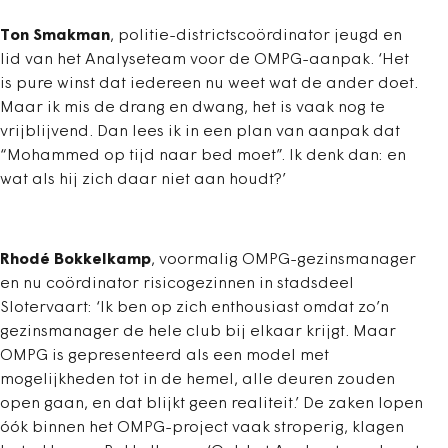
Ton Smakman
, politie-districtscoördinator jeugd en
lid van het Analyseteam voor de OMPG-aanpak. ‘Het
is pure winst dat iedereen nu weet wat de ander doet.
Maar ik mis de drang en dwang, het is vaak nog te
vrijblijvend. Dan lees ik in een plan van aanpak dat
“Mohammed op tijd naar bed moet”. Ik denk dan: en
wat als hij zich daar niet aan houdt?’
Rhodé Bokkelkamp
, voormalig OMPG-gezinsmanager
en nu coördinator risicogezinnen in stadsdeel
Slotervaart: ‘Ik ben op zich enthousiast omdat zo’n
gezinsmanager de hele club bij elkaar krijgt. Maar
OMPG is gepresenteerd als een model met
mogelijkheden tot in de hemel, alle deuren zouden
open gaan, en dat blijkt geen realiteit.’ De zaken lopen
óók binnen het OMPG-project vaak stroperig, klagen