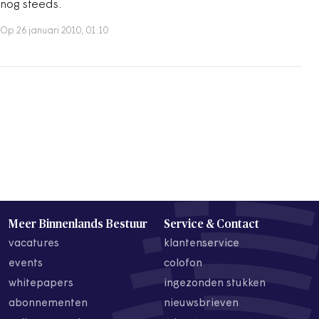
nog steeds.
Op 26 januari 2010, 01:10
Meer Binnenlands Bestuur
Service & Contact
vacatures
klantenservice
events
colofon
whitepapers
ingezonden stukken
abonnementen
nieuwsbrieven