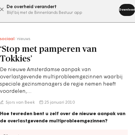
De overheid verandert
abonneer nu
Download
Blijf bij met de Binnenlands Bestuur app
sociaal
/
nieuws
‘Stop met pamperen van
Tokkies’
De nieuwe Amsterdamse aanpak van
overlastgevende multiprobleemgezinnen waarbij
speciale gezinsmanagers de regie nemen heeft
voordelen,…
Sjors van Beek
25 januari 2010
Hoe tevreden bent u zelf over de nieuwe aanpak van
de overlastgevende multiprobleemgezinnen?