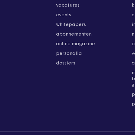
vacatures
k
events
c
whitepapers
i
abonnementen
n
online magazine
a
personalia
v
dossiers
a
b
g
p
p