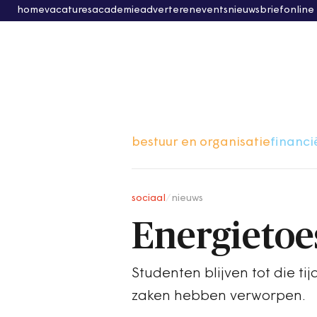
home
vacatures
academie
adverteren
events
nieuwsbrief
online
bestuur en organisatie
financi
sociaal
/
nieuws
Energietoe
Studenten blijven tot die t
zaken hebben verworpen.