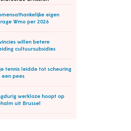
omensafhankelijke eigen
drage Wmo per 2026
vincies willen betere
eiding cultuursubsidies
je tennis leidde tot scheuring
 een pees
gdurig werkloze hoopt op
ohalm uit Brussel