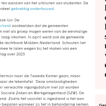
r ten aanzien van het uitsluiten van studenten. De
erdeel
gebrekkig onderbouwd
.
ze lijn. De
erland
oordeelden dat de gemeenten
 niet als groep mogen weren van de eenmalige
 laag inkomen. In april werd ook de gemeente
 de rechtbank Midden-Nederland. Schouten liet
mee te laten wegen bij het maken van een
lag over 2023.
te termijn naar de Tweede Kamer gaan, maar
naar de tekentafel. ‘Deze omstandigheden
er verwachte ingangsdatum niet zal worden
n Sociale Zaken en Werkgelegenheid (SZW). De
d. Zodra het voorstel is ingediend is het aan
 bepalen wanneer zij het in behandeling nemen.
Ger