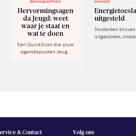
kennispartners
sociaal
Hervormingsagen
Energietoesl
da Jeugd: weet
uitgesteld
waar je staat en
Studenten blijven 
wat te doen
uitgesloten, onda
meerdere rechter
Een QuickScan die jouw
gang van zaken 
agendapunten Jeugd
verworpen.
prioriteert.
ervice & Contact
Volg ons