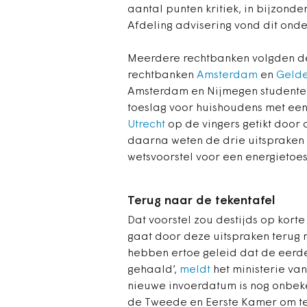
aantal punten kritiek, in bijzonde
Afdeling advisering vond dit ond
Meerdere rechtbanken volgden de
rechtbanken
Amsterdam
en
Geld
Amsterdam en Nijmegen studenten
toeslag voor huishoudens met een
Utrecht
op de vingers getikt door
daarna weten de drie uitspraken 
wetsvoorstel voor een energietoes
Terug naar de tekentafel
Dat voorstel zou destijds op kor
gaat door deze uitspraken terug 
hebben ertoe geleid dat de eerd
gehaald’,
meldt
het ministerie va
nieuwe invoerdatum is nog onbeken
de Tweede en Eerste Kamer om te