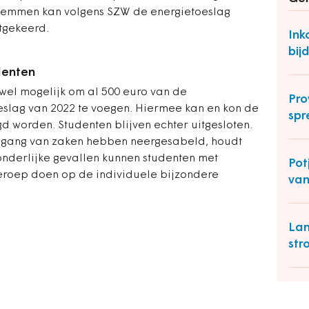
temmen kan volgens SZW de energietoeslag
tgekeerd.
Ink
bij
denten
n wel mogelijk om al 500 euro van de
Pro
oeslag van 2022 te voegen. Hiermee kan en kon de
spr
d worden. Studenten blijven echter uitgesloten.
 gang van zaken hebben neergesabeld, houdt
itzonderlijke gevallen kunnen studenten met
Pot
beroep doen op de individuele bijzondere
van
Lan
str