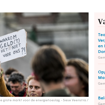
V
Te
Ver
en 
Do
Gem
Opg
Maa
Gem
Bel
e grote markt voor de energietoeslag.
- Siese Veenstra /
Gem