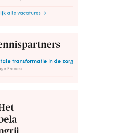
ijk alle vacatures
ennispartners
itale transformatie in de zorg
ge Process
Het
bela
ngrij