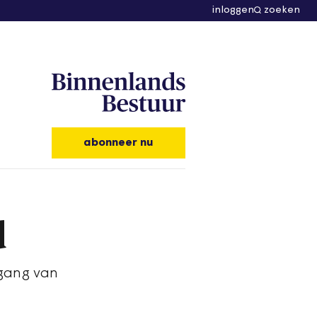
inloggen
zoeken
abonneer nu
d
 gang van