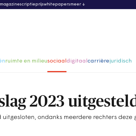
 magazine
scriptieprijs
whitepapers
meer
ën
ruimte en milieu
sociaal
digitaal
carrière
juridisch
slag 2023 uitgestel
ijd uitgesloten, ondanks meerdere rechters deze