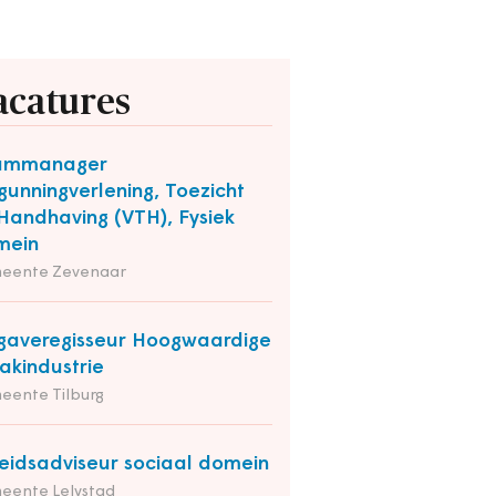
acatures
ammanager
gunningverlening, Toezicht
Handhaving (VTH), Fysiek
mein
eente Zevenaar
averegisseur Hoogwaardige
kindustrie
eente Tilburg
eidsadviseur sociaal domein
eente Lelystad