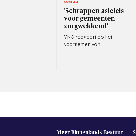
sociaal
'Schrappen asieleis
voor gemeenten
zorgwekkend'
VNG reageert op het
voornemen van
staatsecretaris Van der Burg
over het schrappen van
restricties bij de opvang
door gemeenten.
Meer Binnenlands Bestuur
S