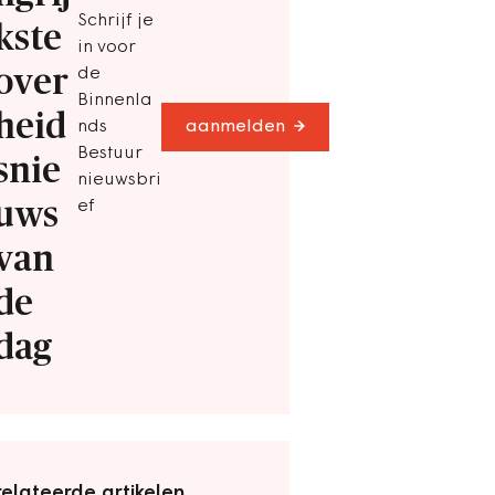
Schrijf je
kste
in voor
over
de
Binnenla
heid
nds
aanmelden
Bestuur
snie
nieuwsbri
uws
ef
van
de
dag
elateerde artikelen