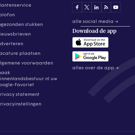
lantenservice
olofon
alle social media →
ngezonden stukken
Download de
app
ieuwsbrieven
dverteren
acature plaatsen
lgemene voorwaarden
alles over de app →
maak
innenlandsbestuur.nl uw
oogle-favoriet
rivacy statement
rivacyinstellingen